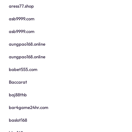
aress77.shop
asb9999.com
asb9999.com
aungpao168.online
aungpao168.online
babet555.com
Baccarat
baj88thb
bar4game24hr.com
baslot168