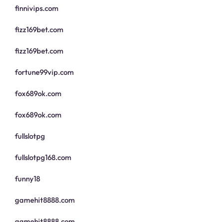
finnivips.com
fizz169bet.com
fizz169bet.com
fortune99vip.com
fox689ok.com
fox689ok.com
fullslotpg
fullslotpg168.com
funny18
gamehit8888.com
gamehit8888.com