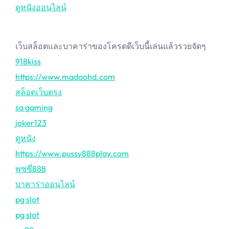
ดูหนังออนไลน์
เว็บสล็อตและบาคาร่าของโครตดีเว็บนี้เล่นแล้วรวยจัดๆ
918kiss
https://www.madoohd.com
สล็อตเว็บตรง
sa gaming
joker123
ดูหนัง
https://www.pussy888play.com
พุซซี่888
บาคาร่าออนไลน์
pg slot
pg slot