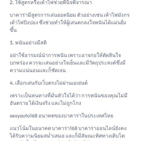
2. ใช้สูตรหรือเค้าไพ่ช่วยพินิจพิจารณา
บาคาร่ามีสูตรการเล่นยอดนิยม ตัวอย่างเช่น เค้าไพ่มังกร
เค้าไพ่ปิงปอง ซึ่งช่วยทำให้ผู้เล่นตกลงใจพนันได้แม่นยิ่ง
ขึ้น
3. พนันอย่างมีสติ
อย่าใช้อารมณ์นำการพนัน เพราะอาจก่อให้ตัดสินใจ
บกพร่อง ควรจะเล่นอย่างใจเย็นและมีวัตถุประสงค์ซึ่งมี
ความแน่นอนและก็ชัดเจน
4. เลือกเล่นกับเว็บตรงไม่ผ่านเอเย่นต์
เพราะเป็นหนทางที่มั่นหัวใจได้ว่า การพนันของคุณไม่มี
อันตราย ได้เงินจริง และไม่ถูกโกง
sexyauto168 อนาคตของบาคาร่าในประเทศไทย
แนวโน้มในอนาคต บาคาร่า168 บาคาร่าออนไลน์ยังคง
ได้รับความนิยมสม่ำเสมอ และก็มีลัษณะทิศทางเติบโต