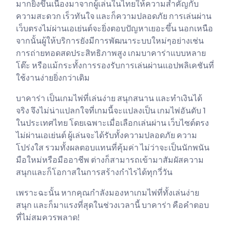
มากยิ่งขึ้นเนื่องมาจากผู้เล่นในไทยให้ความสำคัญกับ
ความสะดวก เร็วทันใจ และก็ความปลอดภัย การเล่นผ่าน
เว็บตรงไม่ผ่านเอเย่นต์จะยิ่งตอบปัญหาเยอะขึ้น นอกเหนือ
จากนั้นผู้ให้บริการยังมีการพัฒนาระบบใหม่ๆอย่างเช่น
การถ่ายทอดสดประสิทธิภาพสูง เกมบาคาร่าแบบหลาย
โต๊ะ หรือแม้กระทั้งการรองรับการเล่นผ่านแอปพลิเคชันที่
ใช้งานง่ายยิ่งกว่าเดิม
บาคาร่า เป็นเกมไพ่ที่เล่นง่าย สนุกสนาน และทำเงินได้
จริง จึงไม่น่าแปลกใจที่เกมนี้จะแปลงเป็น เกมไพ่อันดับ 1
ในประเทศไทย โดยเฉพาะเมื่อเลือกเล่นผ่าน เว็บไซต์ตรง
ไม่ผ่านเอเย่นต์ ผู้เล่นจะได้รับทั้งความปลอดภัย ความ
โปร่งใส รวมทั้งผลตอบแทนที่คุ้มค่า ไม่ว่าจะเป็นนักพนัน
มือใหม่หรือมืออาชีพ ต่างก็สามารถเข้ามาสัมผัสความ
สนุกและก็โอกาสในการสร้างกำไรได้ทุกวี่วัน
เพราะฉะนั้น หากคุณกำลังมองหาเกมไพ่ที่ทั้งเล่นง่าย
สนุก และก็มาแรงที่สุดในช่วงเวลานี้ บาคาร่า คือคำตอบ
ที่ไม่สมควรพลาด!