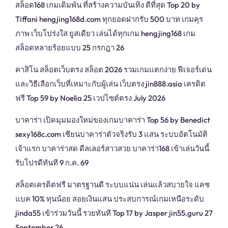
สล็อต168 เกมเดิมพัน ที่สร้างความบันเทิง ดีที่สุด Top 20 by
Tiffani hengjing168d.com ทุกยอดฝากรับ 500 บาท เกมคุร
ภาพ เว็บโปร่งใส ยูสเดียว เล่นได้ทุกเกม hengjing168 เกม
สล็อตหลายร้อยแบบ 25 กรกฎา 26
คาสิโน สล็อตเว็บตรง สล็อต 2026 รวมเกมแตกง่าย ฟีเจอร์เด่น
และวิธีเลือกเว็บที่เหมาะกับผู้เล่น เว็บตรง jin888.asia เครดิต
ฟรี Top 59 by Noelia 25 เวปไซต์ตรง July 2026
บาคาร่า เปิดมุมมองใหม่ของเกมบาคาร่า Top 56 by Benedict
sexy168c.com เซียนบาคาร่าตัวจริงรับ 3 แสน ระบบอัตโนมัติ
เจ้าแรก บาคาร่าสด ดีลเลอร์สาวสวย บาคาร่า168 เข้าเล่นวันนี้
รับโปรดีทันที 9 ก.ค. 69
สล็อตเครดิตฟรี มาตรฐานดี ระบบแน่น เล่นแล้วสบายใจ แคช
แบค 10% ทุนน้อย สอยเงินแสน ประสบการณ์เกมเหนือระดับ
jinda55 เข้าร่วมวันนี้ รวยทันที Top 17 by Jasper jin55.guru 27
September 26