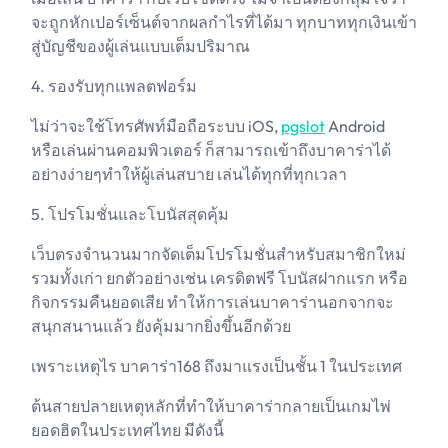
จะถูกหักเปอร์เซ็นต์จากผลกำไรที่ได้มา ทุกบาททุกเงินเข้า
สู่บัญชีของผู้เล่นแบบเต็มปริมาณ
4. รองรับทุกแพลตฟอร์ม
ไม่ว่าจะใช้โทรศัพท์มือถือระบบ iOS,
pgslot
Android
หรือเล่นผ่านคอมพิวเตอร์ ก็สามารถเข้าถึงบาคาร่าได้
อย่างง่ายๆทำให้ผู้เล่นสบาย เล่นได้ทุกที่ทุกเวลา
5. โปรโมชั่นและโบนัสสุดคุ้ม
เว็บตรงจำนวนมากจัดเต็มโปรโมชั่นสำหรับสมาชิกใหม่
รวมทั้งเก่า ยกตัวอย่างเช่น เครดิตฟรี โบนัสฝากแรก หรือ
กิจกรรมคืนยอดเสีย ทำให้การเล่นบาคาร่านอกจากจะ
สนุกสนานแล้ว ยังคุ้มมากยิ่งขึ้นอีกด้วย
เพราะเหตุไร บาคาร่า168 ถึงมาแรงเป็นชั้น 1 ในประเทศ
ต้นสายปลายเหตุหลักที่ทำให้บาคาร่ากลายเป็นเกมไพ่
ยอดฮิตในประเทศไทย มีดังนี้