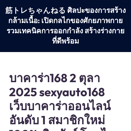
Skip
筋トレちゃんねる ศิลปะของการสร้าง
to
content
กล้ามเนื้อ: เปิดกลไกของศักยภาพกาย
รวมเทคนิคการออกกำลัง สร้างร่างกาย
ที่ดีพร้อม
บาคาร่า168 2 ตุลา
2025 sexyauto168
เว็บบาคาร่าออนไลน์
อันดับ 1 สมาชิกใหม่