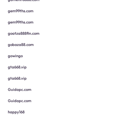
gem99ths.com
gem99ths.com
goatza888fin.com
gobaza88.com
gowingo
gta668.vip
gta668.vip
Guidapc.com
Guidapc.com
happy168