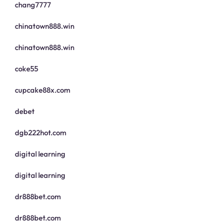
chang7777
chinatown888.win
chinatown888.win
coke55
cupcake88x.com
debet
dgb222hot.com
digital learning
digital learning
dr888bet.com
dr888bet.com