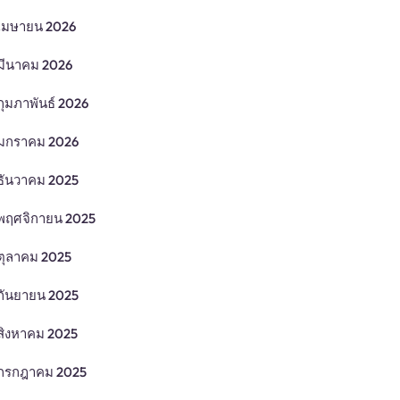
เมษายน 2026
มีนาคม 2026
กุมภาพันธ์ 2026
มกราคม 2026
ธันวาคม 2025
พฤศจิกายน 2025
ตุลาคม 2025
กันยายน 2025
สิงหาคม 2025
กรกฎาคม 2025