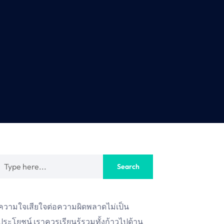
ความใจเสียใจต่อความผิดพลาดไม่เป็น
ประโยชน์ เราควรเรียนรู้รวมทั้งก้าวไปด้าน