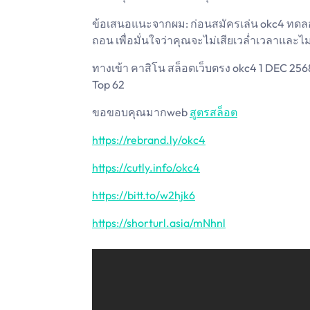
ข้อเสนอแนะจากผม: ก่อนสมัครเล่น okc4 ทดลองศ
ถอน เพื่อมั่นใจว่าคุณจะไม่เสียเวล่ำเวลาและ
ทางเข้า คาสิโน สล็อตเว็บตรง okc4 1 DEC 25
Top 62
ขอขอบคุณมากweb
สูตรสล็อต
https://rebrand.ly/okc4
https://cutly.info/okc4
https://bitt.to/w2hjk6
https://shorturl.asia/mNhnl