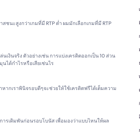
อกาสชนะสูงกว่าเกมที่มี RTP ต่ำ ผมมักเลือกเกมที่มี RTP
่นเงินจริง ตัวอย่างเช่น การแบ่งเครดิตออกเป็น 10 ส่วน
มุนได้กำไรหรือเสียเช่นไร
หากเราพินิจรอบดีๆจะช่วยให้ใช้เครดิตฟรีได้เต็มความ
ารเดิมพันก่อนรอบโบนัส เพื่อมองว่าแบบไหนให้ผล