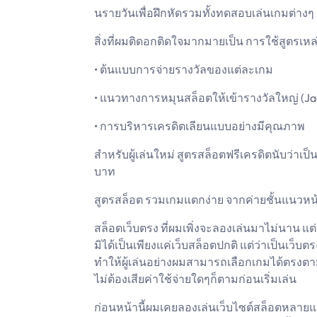
นรายวันเพื่อฝึกหัดรวมทั้งทดสอบเล่นเกมต่างๆ
สิ่งที่ผมติดอกติดใจมากมายเป็น การใช้สูตรเหล
• ต้นแบบการจ่ายรางวัลของแต่ละเกม
• แนวทางการหมุนสล็อตให้เข้ารางวัลใหญ่ (Ja
• การบริหารเครดิตเลียนแบบอย่างมีคุณภาพ
สำหรับผู้เล่นใหม่ สูตรสล็อตฟรีเครดิตนับว่า
บาท
สูตรสล็อต รวมเกมแตกง่าย จากค่ายชั้นแนวหน้
สล็อตเว็บตรง ที่ผมเพิ่งจะลองเล่นมาไม่นาน แต่
มิได้เป็นเพียงแค่เว็บสล็อตปกติ แต่ว่าเป็นเว็
ทำให้ผู้เล่นอย่างผมสามารถเลือกเกมได้ตรงต
ไม่ต้องเสียค่าใช้จ่ายใดๆก็ตามก่อนเริ่มเล่น
ก่อนหน้านี้ผมเคยลองเล่นเว็บไซต์สล็อตหลายแห