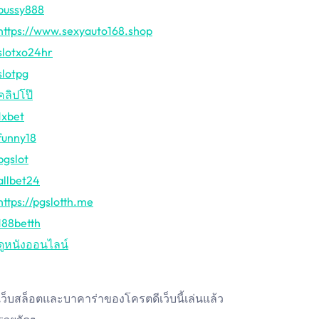
pussy888
https://www.sexyauto168.shop
slotxo24hr
slotpg
คลิปโป๊
1xbet
funny18
pgslot
allbet24
https://pgslotth.me
188betth
ดูหนังออนไลน์
เว็บสล็อตและบาคาร่าของโครตดีเว็บนี้เล่นแล้ว