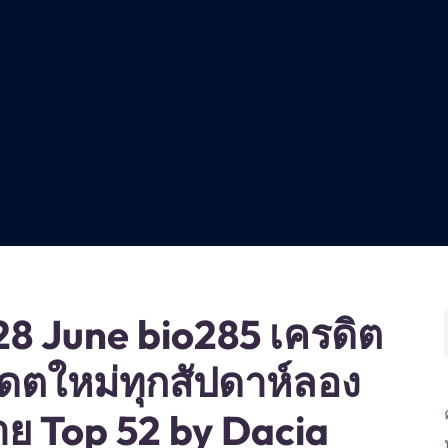
28 June bio285 เครดิต
ปเดตใหม่ทุกสัปดาห์ลอง
่าย Top 52 by Dacia