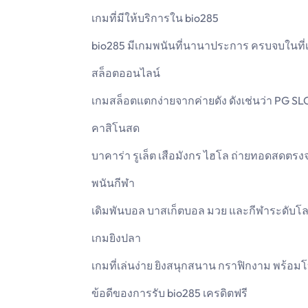
เกมที่มีให้บริการใน bio285
bio285 มีเกมพนันที่นานาประการ ครบจบในที่เดี
สล็อตออนไลน์
เกมสล็อตแตกง่ายจากค่ายดัง ดังเช่นว่า PG SL
คาสิโนสด
บาคาร่า รูเล็ต เสือมังกร ไฮโล ถ่ายทอดสดตรง
พนันกีฬา
เดิมพันบอล บาสเก็ตบอล มวย และกีฬาระดับโ
เกมยิงปลา
เกมที่เล่นง่าย ยิงสนุกสนาน กราฟิกงาม พร้อมโ
ข้อดีของการรับ bio285 เครดิตฟรี