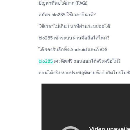
ปัญหาที่พบได้มาก (FAQ)
สมัคร bio285 ใช้เวลากี่นาที?
ใช้เวลาไม่เกิน 1 นาทีผ่านระบบออโต้
bio285 เข้าระบบ ผ่านมือถือได้ไหม?
ได้ รองรับอีกทั้ง Android และก็ iOS
bio285
เครดิตฟรี ถอนออกได้จริงหรือไม่?
ถอนได้จริง หากประพฤติตามข้อจำกัดโปรโมชั