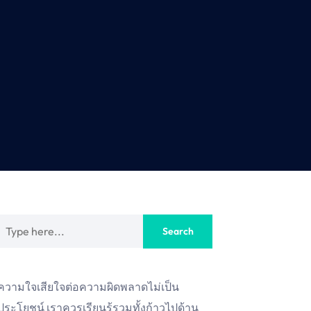
ความใจเสียใจต่อความผิดพลาดไม่เป็น
ประโยชน์ เราควรเรียนรู้รวมทั้งก้าวไปด้าน