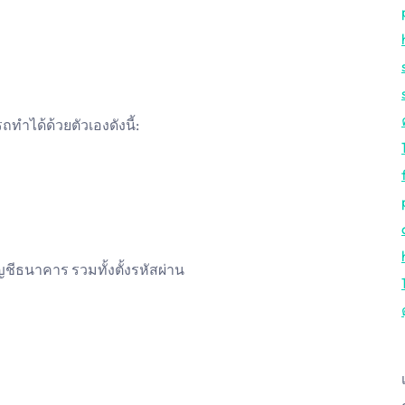
ถทำได้ด้วยตัวเองดังนี้:
ญชีธนาคาร รวมทั้งตั้งรหัสผ่าน