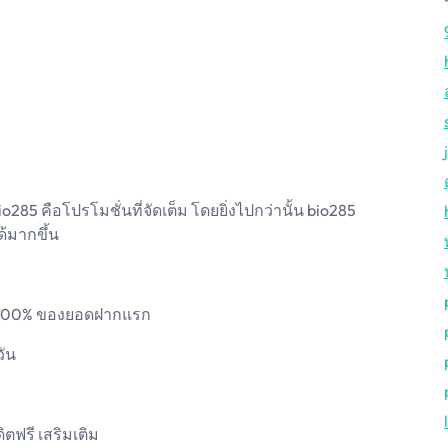
o285 คือโปรโมชั่นที่จัดเต็ม โดยยิ่งไปกว่านั้น bio285
ด้มากขึ้น
ุด 100% ของยอดฝากแรก
วัน
ิตฟรี เสริมเติม