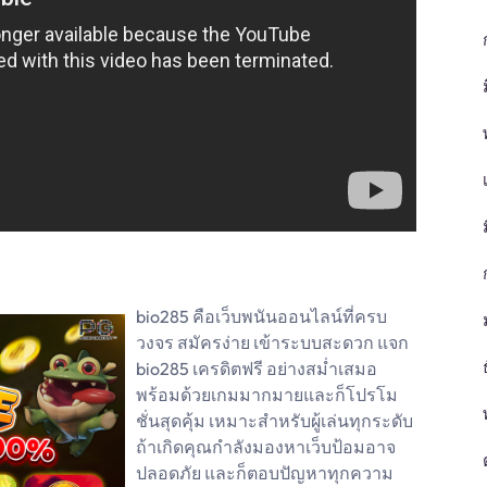
bio285 คือเว็บพนันออนไลน์ที่ครบ
วงจร สมัครง่าย เข้าระบบสะดวก แจก
bio285 เครดิตฟรี อย่างสม่ำเสมอ
พร้อมด้วยเกมมากมายและก็โปรโม
ชั่นสุดคุ้ม เหมาะสำหรับผู้เล่นทุกระดับ
ถ้าเกิดคุณกำลังมองหาเว็บป้อมอาจ
ปลอดภัย และก็ตอบปัญหาทุกความ