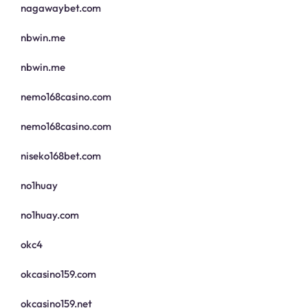
nagawaybet.com
nbwin.me
nbwin.me
nemo168casino.com
nemo168casino.com
niseko168bet.com
no1huay
no1huay.com
okc4
okcasino159.com
okcasino159.net