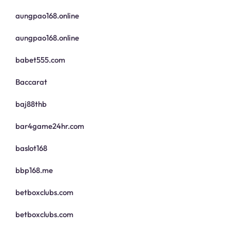
aungpao168.online
aungpao168.online
babet555.com
Baccarat
baj88thb
bar4game24hr.com
baslot168
bbp168.me
betboxclubs.com
betboxclubs.com