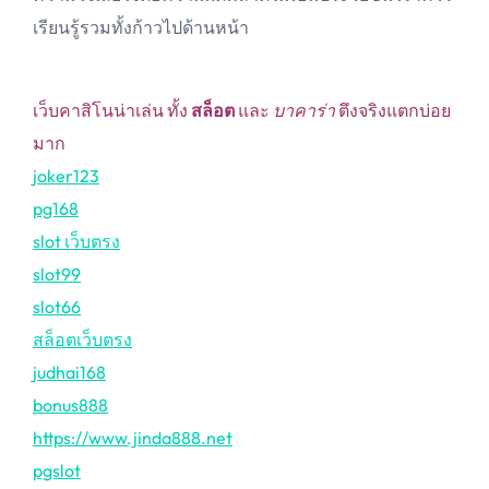
เรียนรู้รวมทั้งก้าวไปด้านหน้า
เว็บคาสิโนน่าเล่น ทั้ง
สล็อต
และ
บาคาร่า
ตึงจริงแตกบ่อย
มาก
joker123
pg168
slot เว็บตรง
slot99
slot66
สล็อตเว็บตรง
judhai168
bonus888
https://www.jinda888.net
pgslot