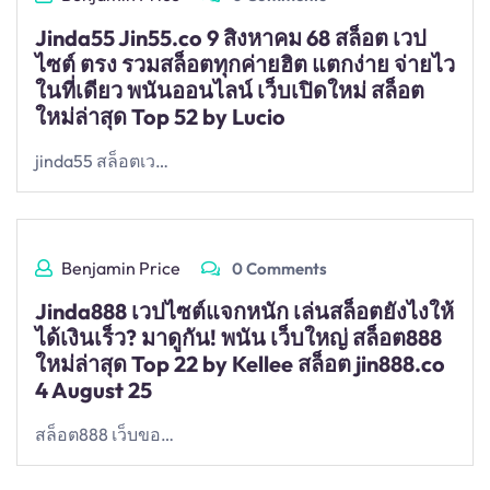
Jinda55 Jin55.co 9 สิงหาคม 68 สล็อต เวป
ไซต์ ตรง รวมสล็อตทุกค่ายฮิต แตกง่าย จ่ายไว
ในที่เดียว พนันออนไลน์ เว็บเปิดใหม่ สล็อต
ใหม่ล่าสุด Top 52 by Lucio
jinda55 สล็อตเว…
Benjamin Price
0 Comments
Jinda888 เวปไซต์แจกหนัก เล่นสล็อตยังไงให้
ได้เงินเร็ว? มาดูกัน! พนัน เว็บใหญ่ สล็อต888
ใหม่ล่าสุด Top 22 by Kellee สล็อต jin888.co
4 August 25
สล็อต888 เว็บขอ…