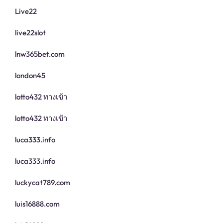
Live22
live22slot
lnw365bet.com
london45
lotto432 ทางเข้า
lotto432 ทางเข้า
luca333.info
luca333.info
luckycat789.com
luis16888.com