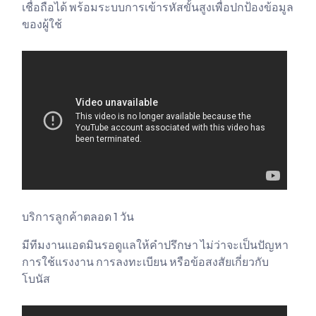
เชื่อถือได้ พร้อมระบบการเข้ารหัสขั้นสูงเพื่อปกป้องข้อมูล
ของผู้ใช้
บริการลูกค้าตลอด 1 วัน
มีทีมงานแอดมินรอดูแลให้คำปรึกษา ไม่ว่าจะเป็นปัญหา
การใช้แรงงาน การลงทะเบียน หรือข้อสงสัยเกี่ยวกับ
โบนัส