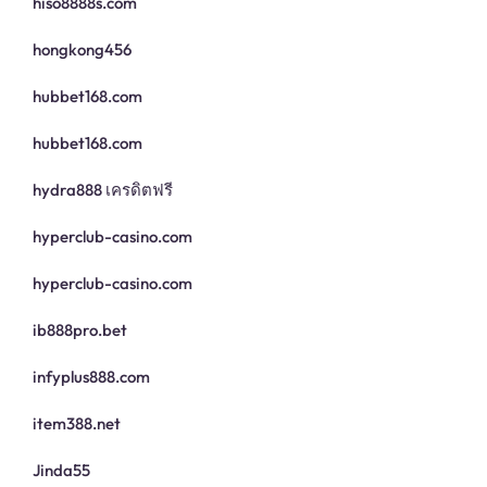
hiso8888s.com
hongkong456
hubbet168.com
hubbet168.com
hydra888 เครดิตฟรี
hyperclub-casino.com
hyperclub-casino.com
ib888pro.bet
infyplus888.com
item388.net
Jinda55