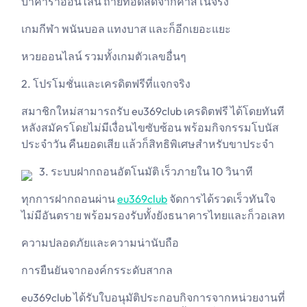
บาคาร่าออนไลน์ ถ่ายทอดสดจากคาสิโนจริง
เกมกีฬา พนันบอล แทงบาส และก็อีกเยอะแยะ
หวยออนไลน์ รวมทั้งเกมตัวเลขอื่นๆ
2. โปรโมชั่นและเครดิตฟรีที่แจกจริง
สมาชิกใหม่สามารถรับ eu369club เครดิตฟรี ได้โดยทันที
หลังสมัครโดยไม่มีเงื่อนไขซับซ้อน พร้อมกิจกรรมโบนัส
ประจำวัน คืนยอดเสีย แล้วก็สิทธิพิเศษสำหรับขาประจำ
3. ระบบฝากถอนอัตโนมัติ เร็วภายใน 10 วินาที
ทุกการฝากถอนผ่าน
eu369club
จัดการได้รวดเร็วทันใจ
ไม่มีอันตราย พร้อมรองรับทั้งยังธนาคารไทยและก็วอเลท
ความปลอดภัยและความน่านับถือ
การยืนยันจากองค์กรระดับสากล
eu369club ได้รับใบอนุมัติประกอบกิจการจากหน่วยงานที่