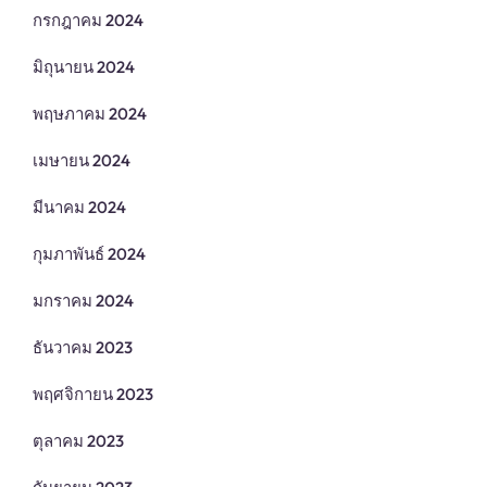
กรกฎาคม 2024
มิถุนายน 2024
พฤษภาคม 2024
เมษายน 2024
มีนาคม 2024
กุมภาพันธ์ 2024
มกราคม 2024
ธันวาคม 2023
พฤศจิกายน 2023
ตุลาคม 2023