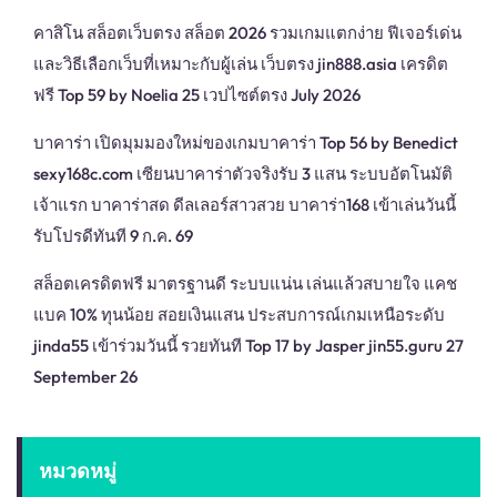
คาสิโน สล็อตเว็บตรง สล็อต 2026 รวมเกมแตกง่าย ฟีเจอร์เด่น
และวิธีเลือกเว็บที่เหมาะกับผู้เล่น เว็บตรง jin888.asia เครดิต
ฟรี Top 59 by Noelia 25 เวปไซต์ตรง July 2026
บาคาร่า เปิดมุมมองใหม่ของเกมบาคาร่า Top 56 by Benedict
sexy168c.com เซียนบาคาร่าตัวจริงรับ 3 แสน ระบบอัตโนมัติ
เจ้าแรก บาคาร่าสด ดีลเลอร์สาวสวย บาคาร่า168 เข้าเล่นวันนี้
รับโปรดีทันที 9 ก.ค. 69
สล็อตเครดิตฟรี มาตรฐานดี ระบบแน่น เล่นแล้วสบายใจ แคช
แบค 10% ทุนน้อย สอยเงินแสน ประสบการณ์เกมเหนือระดับ
jinda55 เข้าร่วมวันนี้ รวยทันที Top 17 by Jasper jin55.guru 27
September 26
หมวดหมู่