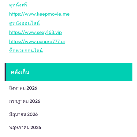
ดูหนังฟรี
https://www.keepmovie.me
ดูหนังออนไลน์
https://www.sexy168.vip
https://www.punpro777.ai
ซื้อหวยออนไลน์
คลังเก็บ
สิงหาคม 2026
กรกฎาคม 2026
มิถุนายน 2026
พฤษภาคม 2026