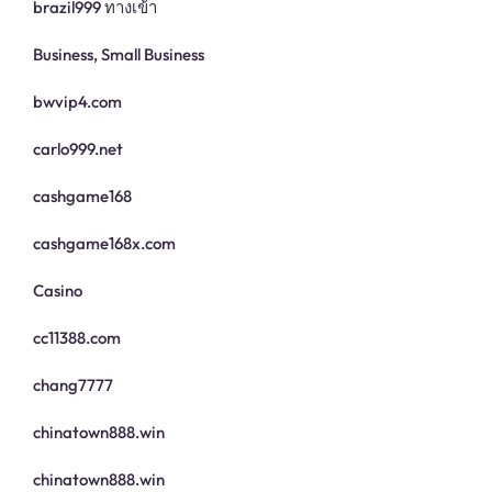
brazil999 ทางเข้า
Business, Small Business
bwvip4.com
carlo999.net
cashgame168
cashgame168x.com
Casino
cc11388.com
chang7777
chinatown888.win
chinatown888.win