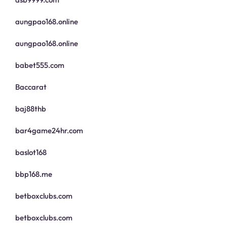
aungpao168.online
aungpao168.online
babet555.com
Baccarat
baj88thb
bar4game24hr.com
baslot168
bbp168.me
betboxclubs.com
betboxclubs.com