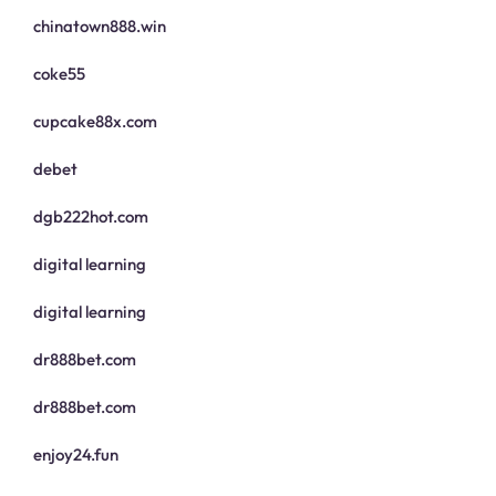
chinatown888.win
coke55
cupcake88x.com
debet
dgb222hot.com
digital learning
digital learning
dr888bet.com
dr888bet.com
enjoy24.fun