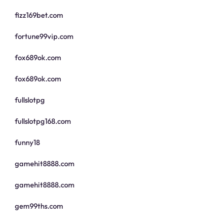
fizz169bet.com
fortune99vip.com
fox689ok.com
fox689ok.com
fullslotpg
fullslotpg168.com
funny18
gamehit8888.com
gamehit8888.com
gem99ths.com