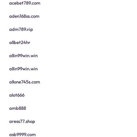
acebet789.com
aden168ss.com
adm789.vip
allbet24hr
allin99win.win
allin99win.win
allone745s.com
alot666
amb888
aress77.shop
asb9999.com