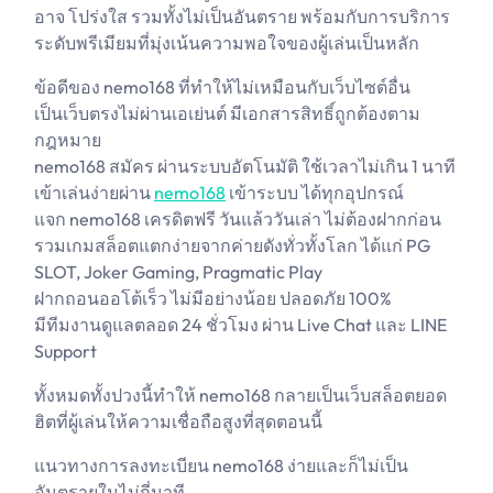
อาจ โปร่งใส รวมทั้งไม่เป็นอันตราย พร้อมกับการบริการ
ระดับพรีเมียมที่มุ่งเน้นความพอใจของผู้เล่นเป็นหลัก
ข้อดีของ nemo168 ที่ทำให้ไม่เหมือนกับเว็บไซต์อื่น
เป็นเว็บตรงไม่ผ่านเอเย่นต์ มีเอกสารสิทธิ์ถูกต้องตาม
กฎหมาย
nemo168 สมัคร ผ่านระบบอัตโนมัติ ใช้เวลาไม่เกิน 1 นาที
เข้าเล่นง่ายผ่าน
nemo168
เข้าระบบ ได้ทุกอุปกรณ์
แจก nemo168 เครดิตฟรี วันแล้ววันเล่า ไม่ต้องฝากก่อน
รวมเกมสล็อตแตกง่ายจากค่ายดังทั่วทั้งโลก ได้แก่ PG
SLOT, Joker Gaming, Pragmatic Play
ฝากถอนออโต้เร็ว ไม่มีอย่างน้อย ปลอดภัย 100%
มีทีมงานดูแลตลอด 24 ชั่วโมง ผ่าน Live Chat และ LINE
Support
ทั้งหมดทั้งปวงนี้ทำให้ nemo168 กลายเป็นเว็บสล็อตยอด
ฮิตที่ผู้เล่นให้ความเชื่อถือสูงที่สุดตอนนี้
แนวทางการลงทะเบียน nemo168 ง่ายและก็ไม่เป็น
อันตรายในไม่กี่นาที