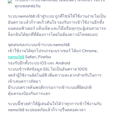
ทุกแพลตฟอร์ม
ระบบ nemo168 เข้าสู่ระบบ ถูกดีไซน์ให้ใช้งานง่าย ไม่เป็น
อันตราย แล้วก็รวดเร็วทันใจ รองรับการเข้าใช้งานอีกทั้ง
บนคอมพิวเตอร์ แท็บเล็ต และก็มือถือทุกรุ่น ผู้เล่นสามารถ
ล็อกอินได้ทุกที่ที่ต้องการโดยไม่ต้องดาวน์โหลดแอป
จุดเด่นของระบบเข้าระบบ nemo168
เข้าใช้งานได้ทุกโปรแกรมเบราเซอร์ ได้แก่ Chrome,
nemo168
Safari, Firefox
รองรับอีกทั้งระบบ iOS และ Android
ระบบเข้ารหัสข้อมูล SSL ไม่เป็นอันตราย 100%
จดจำผู้ใช้งานอัตโนมัติ เพิ่มความสะดวกสำหรับในการ
เข้าเล่นคราวถัดมา
มีระบบตรวจค้นพฤติกรรมการเข้าระบบที่ผิดปกติ
คุ้มครองป้องกันการแฮก
ระบบนี้ช่วยทำให้ผู้เล่นมั่นใจได้ว่าทุกการเข้าใช้งานกับ
nemo168 จะปลอดภัยแล้วก็ราบรื่นตลอดเวลา