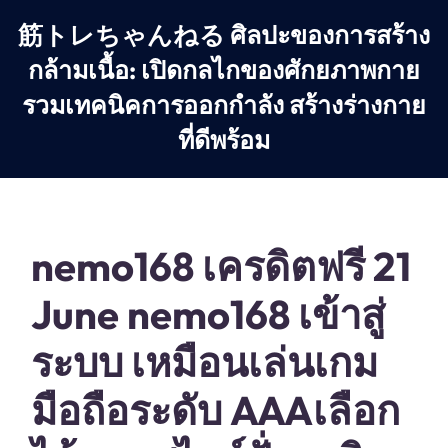
Skip
筋トレちゃんねる ศิลปะของการสร้าง
to
content
กล้ามเนื้อ: เปิดกลไกของศักยภาพกาย
รวมเทคนิคการออกกำลัง สร้างร่างกาย
ที่ดีพร้อม
nemo168 เครดิตฟรี 21
June nemo168 เข้าสู่
ระบบ เหมือนเล่นเกม
มือถือระดับ AAAเลือก