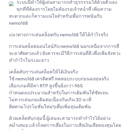
ระบบนี้ทำให้ผู้เล่นสามารถทำธุรกรรมได้ด้วยตัวเอง
ทุกที่ที่ต้องการโดยไม่ต้องรอเจ้าหน้าที่ เพิ่มความ
สะดวกและก็ความแน่ใจสำหรับเพื่อการพนันกับ
nemo168
แนวทางการเล่นสล็อตกับ nemo168 ให้ได้กำไรจริง
การเล่นสล็อตออนไลน์กับ nemo168 นอกเหนือจากการที่
จะอาศัยดวงแล้ว ยังควรจะมีวิธีการเล่นที่ดี เพื่อเพิ่มจังหวะ
ทำกำไรในระยะยาว
เคล็ดลับการเล่นสล็อตให้ได้เงินจริง
ใช้ nemo168 เครดิตฟรี ทดสอบระบบก่อนลงทุนจริง
เลือกเกมที่มีค่า RTP สูงขึ้นยิ่งกว่า 96%
กำหนดงบประมาณสำหรับในการเดิมพันให้ชัดเจน
ไม่ควรเล่นเกมเดิมต่อเนื่องกันเกิน 30 นาที
ติดตามโปรโมชั่นใหม่ๆเพื่อเพิ่มทุนเดิมพัน
ด้วยเคล็ดลับกลุ่มนี้ ผู้เล่นจะสามารถทำกำไรได้อย่าง
สม่ำเสมอ แล้วก็ลดการเสี่ยงในการเสียเงินเสียทองทุนโดย