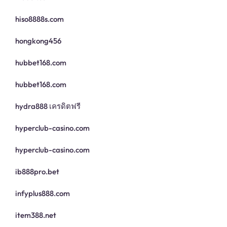
hiso8888s.com
hongkong456
hubbet168.com
hubbet168.com
hydra888 เครดิตฟรี
hyperclub-casino.com
hyperclub-casino.com
ib888pro.bet
infyplus888.com
item388.net