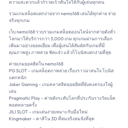
ความสะดวกแล้วก็รวดเร็วทันใจให้กับผู้เล่นทุกคน
รวมเกมสล็อตแตกง่ายจาก nemo168 เล่นได้ทุกค่าย จ่าย
จริงทุกเกม
เว็บ nemo168 รวบรวมเกมสล็อตออนไลน์จากค่ายดังทั่ว
โลกมาให้บริการกว่า 3,000 เกม ทุกเกมผ่านการเลือก
เฟ้นมาอย่างยอดเยี่ยม เพื่อผู้เล่นได้สัมผัสกับเกมที่มี
คุณภาพสูง ภาพสวย ชัดแจ๋ว แล้วก็โบนัสแตกง่ายที่สุด
ค่ายเกมยอดฮิตใน nemo168
PG SLOT – เกมสล็อตภาพสวย เรื่องราวน่าสนใจ โบนัส
แตกหนัก
Joker Gaming – เกมคลาสสิคยอดฮิตที่ยังคงครองใจผู้
เล่น
Pragmatic Play – ค่ายดังระดับโลกที่ประกันรางวัลแจ็ค
พอตหลายครั้ง
JILI SLOT – เกมเล่นง่ายเหมาะกับมือใหม่
Kingmaker – คาสิโน 3D ที่สมจริงสมจังที่สุด