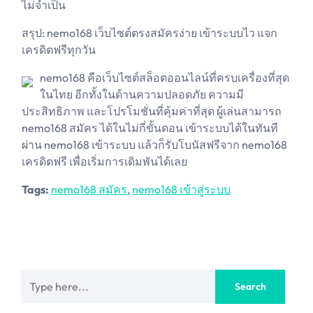
ไม่จำเป็น
สรุป: nemo168 เว็บไซต์ตรงสมัครง่าย เข้าระบบไว แจก
เครดิตฟรีทุกวัน
nemo168 คือเว็บไซต์สล็อตออนไลน์ที่ครบเครื่องที่สุด
ในไทย อีกทั้งในด้านความปลอดภัย ความมี
ประสิทธิภาพ และโปรโมชั่นที่คุ้มค่าที่สุด ผู้เล่นสามารถ
nemo168 สมัคร ได้ในไม่กี่ขั้นตอน เข้าระบบได้ในทันที
ผ่าน nemo168 เข้าระบบ แล้วก็รับโบนัสฟรีจาก nemo168
เครดิตฟรี เพื่อเริ่มการเดิมพันได้เลย
Tags:
nemo168 สมัคร
,
nemo168 เข้าสู่ระบบ