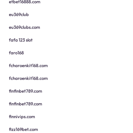
etbet16888.com
eu369club
eu369clubs.com
fafa 123 slot
faro168
fcharoenkit168.com
fcharoenkit168.com
finfinbet789.com
finfinbet789.com
finnivips.com
fizz169bet.com