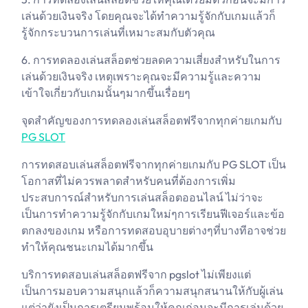
เล่นด้วยเงินจริง โดยคุณจะได้ทำความรู้จักกับเกมแล้วก็
รู้จักกระบวนการเล่นที่เหมาะสมกับตัวคุณ
6. การทดลองเล่นสล็อตช่วยลดความเสี่ยงสำหรับในการ
เล่นด้วยเงินจริง เหตุเพราะคุณจะมีความรู้และความ
เข้าใจเกี่ยวกับเกมนั้นๆมากขึ้นเรื่อยๆ
จุดสำคัญของการทดลองเล่นสล็อตฟรีจากทุกค่ายเกมกับ
PG SLOT
การทดสอบเล่นสล็อตฟรีจากทุกค่ายเกมกับ PG SLOT เป็น
โอกาสที่ไม่ควรพลาดสำหรับคนที่ต้องการเพิ่ม
ประสบการณ์สำหรับการเล่นสล็อตออนไลน์ ไม่ว่าจะ
เป็นการทำความรู้จักกับเกมใหม่ๆการเรียนฟีเจอร์และข้อ
ตกลงของเกม หรือการทดสอบอุบายต่างๆที่บางทีอาจช่วย
ทำให้คุณชนะเกมได้มากขึ้น
บริการทดสอบเล่นสล็อตฟรีจาก pgslot ไม่เพียงแต่
เป็นการมอบความสนุกแล้วก็ความสนุกสนานให้กับผู้เล่น
แต่ว่ายังเป็นการเตรียมพร้อมให้คุณก่อนจะมีการเล่นด้วย