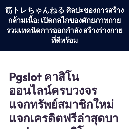
Skip
筋トレちゃんねる ศิลปะของการสร้าง
to
content
กล้ามเนื้อ: เปิดกลไกของศักยภาพกาย
รวมเทคนิคการออกกำลัง สร้างร่างกาย
ที่ดีพร้อม
Pgslot คาสิโน
ออนไลน์ครบวงจร
แจกทรัพย์สมาชิกใหม่
แจกเครดิตฟรีล่าสุดบา