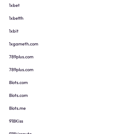
1xbet
1xbetth
1xbit
1xgameth.com
789plus.com
789plus.com
8lots.com
8lots.com
8lots.me
918Kiss
918kissauto