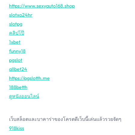
https://www.sexyauto168.shop
slotxo24hr
slotpg
คลิปโป๊
1xbet
funny18
pgslot
allbet24
https://pgslotth.me
188betth
ดูหนังออนไลน์
เว็บสล็อตและบาคาร่าของโครตดีเว็บนี้เล่นแล้วรวยจัดๆ
918kiss