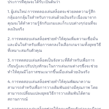
ประการที่คุณจะได้รับ เป็นต้นว่า
1. ผู้เล่นใหม่ การทดลองเล่นสล็อตจะช่วยลดความรู้สึก
กลุ้มอกกลุ้มใจสำหรับการเล่นด้วยเงินจริง เนื่องมาจาก
คุณจะได้ทำความรู้จักกับเกมและก็ระบบต่างๆก่อนที่จะ
ลงเงินจริง
2. การทดสอบเล่นสล็อตช่วยทำให้คุณเพิ่มความเชื่อมั่น
และมั่นใจสำหรับเพื่อการตกลงใจเลือกเกมรวมทั้งยุทธวิธี
ที่เหมาะสมกับตัวคุณ
3. การทดสอบเล่นสล็อตเป็นจังหวะที่ดีสำหรับเพื่อการ
เรียนรู้และปรับปรุงทักษะในการเล่นเกมต่างๆซึ่งจะช่วย
ทำให้คุณมีโอกาสชนะมากขึ้นเมื่อเล่นด้วยเงินจริง
4. การทดสอบเล่นสล็อตช่วยทำให้คุณพัฒนาความ
สามารถสำหรับเพื่อการวางเดิมพันอย่างมีคุณภาพ โดย
สามารถเปลี่ยนแปลงยุทธวิธีการวางเดิมพันได้ตาม
สถานการณ์
5. การทดลองเล่นสล็อตช่วยให้คุณเตรียมตัวก่อนจะมีการ