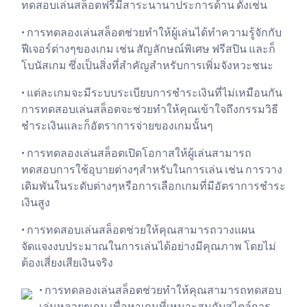
ทดสอบเล่นสล็อตฟรีมีสาระนานาประการด้าน ดังเช่น
• การทดลองเล่นสล็อตช่วยทำให้ผู้เล่นได้ทำความรู้จักกับ
ฟีเจอร์ต่างๆของเกม เช่น สัญลักษณ์พิเศษ ฟรีสปิน และก็
โบนัสเกม ซึ่งเป็นสิ่งที่สำคัญสำหรับการเพิ่มจังหวะชนะ
• แต่ละเกมจะมีระบบระเบียบการชำระเงินที่ไม่เหมือนกัน
การทดสอบเล่นสล็อตจะช่วยทำให้คุณเข้าใจถึงกรรมวิธี
ชำระเงินและก็อัตราการจ่ายของเกมนั้นๆ
• การทดลองเล่นสล็อตเปิดโอกาสให้ผู้เล่นสามารถ
ทดสอบการใช้อุบายต่างๆสำหรับในการเล่น เช่น การวาง
เดิมพันในระดับต่างๆหรือการเลือกเกมที่มีอัตราการชำระ
เงินสูง
• การทดสอบเล่นสล็อตช่วยให้คุณสามารถวางแผน
จัดแจงงบประมาณในการเล่นได้อย่างมีคุณภาพ โดยไม่
ต้องเสี่ยงเสียเงินจริง
• การทดลองเล่นสล็อตช่วยทำให้คุณสามารถทดสอบ
เล่นหลายๆเกม เพื่อหาเกมที่เหมาะสมกับสไตล์การ