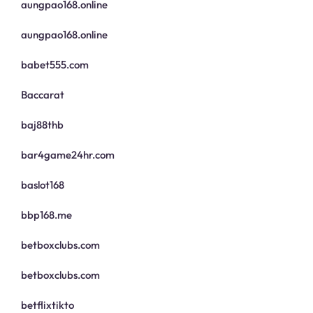
aungpao168.online
aungpao168.online
babet555.com
Baccarat
baj88thb
bar4game24hr.com
baslot168
bbp168.me
betboxclubs.com
betboxclubs.com
betflixtikto