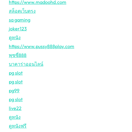
https://www.madoohd.com
สล็อตเว็บตรง
sa gaming
joker123
ดูหนัง
https://www.pussy888play.com
พุซซี่888
บาคาร่าออนไลน์
pg slot
pg slot
pg99
pg slot
live22
ดูหนัง
ดูหนังฟรี