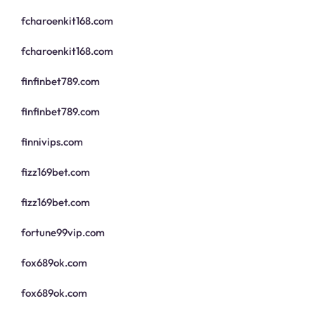
fcharoenkit168.com
fcharoenkit168.com
finfinbet789.com
finfinbet789.com
finnivips.com
fizz169bet.com
fizz169bet.com
fortune99vip.com
fox689ok.com
fox689ok.com