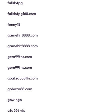
fullslotpg
fullslotpg168.com
funny18
gamehit8888.com
gamehit8888.com
gem99ths.com
gem99ths.com
goatza888fin.com
gobaza88.com
gowingo
gta668.vip