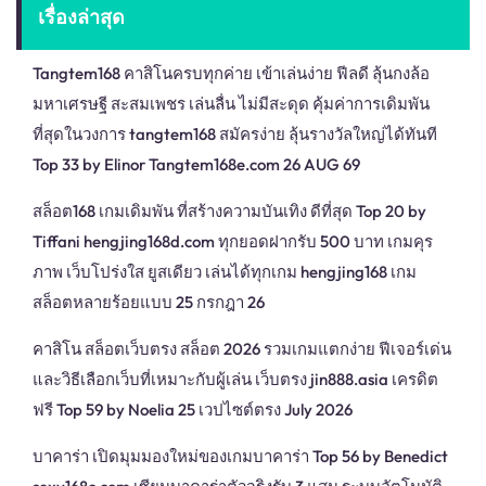
เรื่องล่าสุด
Tangtem168 คาสิโนครบทุกค่าย เข้าเล่นง่าย ฟีลดี ลุ้นกงล้อ
มหาเศรษฐี สะสมเพชร เล่นลื่น ไม่มีสะดุด คุ้มค่าการเดิมพัน
ที่สุดในวงการ tangtem168 สมัครง่าย ลุ้นรางวัลใหญ่ได้ทันที
Top 33 by Elinor Tangtem168e.com 26 AUG 69
สล็อต168 เกมเดิมพัน ที่สร้างความบันเทิง ดีที่สุด Top 20 by
Tiffani hengjing168d.com ทุกยอดฝากรับ 500 บาท เกมคุร
ภาพ เว็บโปร่งใส ยูสเดียว เล่นได้ทุกเกม hengjing168 เกม
สล็อตหลายร้อยแบบ 25 กรกฎา 26
คาสิโน สล็อตเว็บตรง สล็อต 2026 รวมเกมแตกง่าย ฟีเจอร์เด่น
และวิธีเลือกเว็บที่เหมาะกับผู้เล่น เว็บตรง jin888.asia เครดิต
ฟรี Top 59 by Noelia 25 เวปไซต์ตรง July 2026
บาคาร่า เปิดมุมมองใหม่ของเกมบาคาร่า Top 56 by Benedict