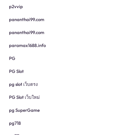
p2vvip
pananthai99.com
pananthai99.com
paramax1688.info
PG
PG Slot
pg slot เว็บตรง
PG Slot เว็บใหม่
pg SuperGame
pg718