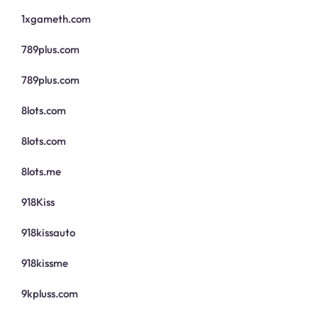
1xgameth.com
789plus.com
789plus.com
8lots.com
8lots.com
8lots.me
918Kiss
918kissauto
918kissme
9kpluss.com