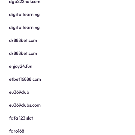
dgb222hot.com
digital learning
digital learning
dr888bet.com
dr888bet.com
enjoy24.fun
etbet16888.com
eu369club
eu369clubs.com
fafa 123 slot
faro168