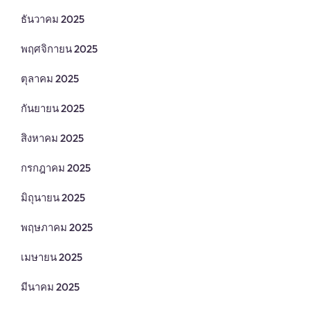
ธันวาคม 2025
พฤศจิกายน 2025
ตุลาคม 2025
กันยายน 2025
สิงหาคม 2025
กรกฎาคม 2025
มิถุนายน 2025
พฤษภาคม 2025
เมษายน 2025
มีนาคม 2025