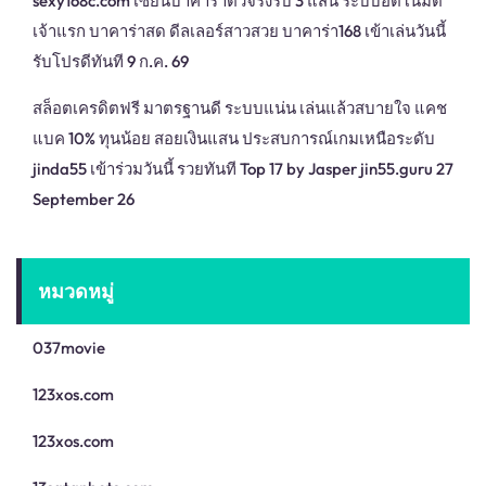
sexy168c.com เซียนบาคาร่าตัวจริงรับ 3 แสน ระบบอัตโนมัติ
เจ้าแรก บาคาร่าสด ดีลเลอร์สาวสวย บาคาร่า168 เข้าเล่นวันนี้
รับโปรดีทันที 9 ก.ค. 69
สล็อตเครดิตฟรี มาตรฐานดี ระบบแน่น เล่นแล้วสบายใจ แคช
แบค 10% ทุนน้อย สอยเงินแสน ประสบการณ์เกมเหนือระดับ
jinda55 เข้าร่วมวันนี้ รวยทันที Top 17 by Jasper jin55.guru 27
September 26
หมวดหมู่
037movie
123xos.com
123xos.com