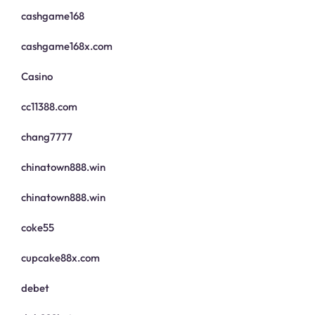
cashgame168
cashgame168x.com
Casino
cc11388.com
chang7777
chinatown888.win
chinatown888.win
coke55
cupcake88x.com
debet