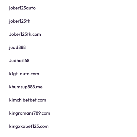
joker123auto
joker123th
Joker123th.com
juad888
Judhai168
k1gt-auto.com
khumsup888.me
kimchibetbet.com
kingromans789.com
kingxxxbet123.com