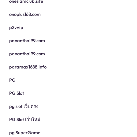
onesiamclub.site
onoplus168.com
p2vvip
pananthai99.com
pananthai99.com
paramax1688.info
PG
PG Slot
pg slot เว็บตรง
PG Slot เว็บใหม่
pg SuperGame