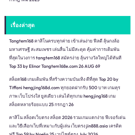
เรื่องล่าสุด
Tangtem168 คาสิโนครบทุกค่าย เข้าเล่นง่าย ฟีลดี ลุ้นกงล้อ
มหาเศรษฐี สะสมเพชร เล่นลื่น ไม่มีสะดุด คุ้มค่าการเดิมพัน
ที่สุดในวงการ tangtem168 สมัครง่าย ลุ้นรางวัลใหญ่ได้ทันที
Top 33 by Elinor Tangtem168e.com 26 AUG 69
สล็อต168 เกมเดิมพัน ที่สร้างความบันเทิง ดีที่สุด Top 20 by
Tiffani hengjing168d.com ทุกยอดฝากรับ 500 บาท เกมคุร
ภาพ เว็บโปร่งใส ยูสเดียว เล่นได้ทุกเกม hengjing168 เกม
สล็อตหลายร้อยแบบ 25 กรกฎา 26
คาสิโน สล็อตเว็บตรง สล็อต 2026 รวมเกมแตกง่าย ฟีเจอร์เด่น
และวิธีเลือกเว็บที่เหมาะกับผู้เล่น เว็บตรง jin888.asia เครดิต
ฟรี Top 59 by Noelia 25 เวปไซต์ตรง July 2026