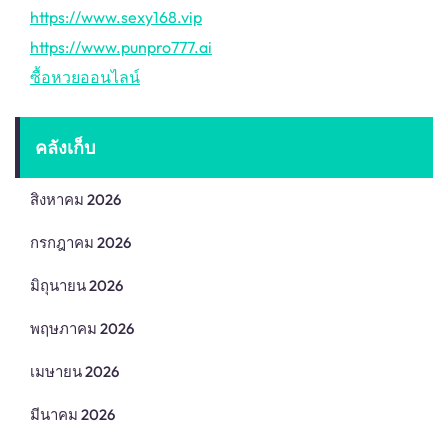
https://www.sexy168.vip
https://www.punpro777.ai
ซื้อหวยออนไลน์
คลังเก็บ
สิงหาคม 2026
กรกฎาคม 2026
มิถุนายน 2026
พฤษภาคม 2026
เมษายน 2026
มีนาคม 2026