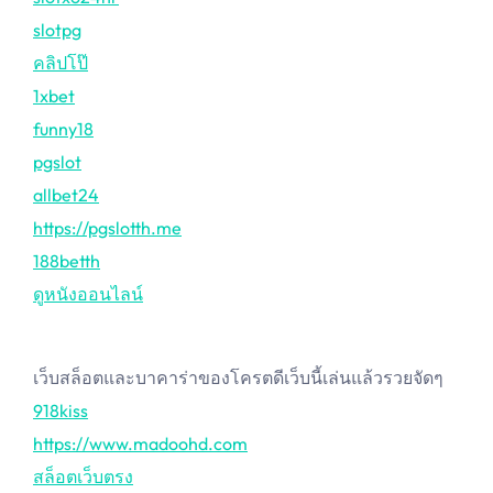
slotpg
คลิปโป๊
1xbet
funny18
pgslot
allbet24
https://pgslotth.me
188betth
ดูหนังออนไลน์
เว็บสล็อตและบาคาร่าของโครตดีเว็บนี้เล่นแล้วรวยจัดๆ
918kiss
https://www.madoohd.com
สล็อตเว็บตรง