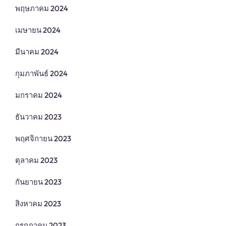
พฤษภาคม 2024
เมษายน 2024
มีนาคม 2024
กุมภาพันธ์ 2024
มกราคม 2024
ธันวาคม 2023
พฤศจิกายน 2023
ตุลาคม 2023
กันยายน 2023
สิงหาคม 2023
กรกฎาคม 2023