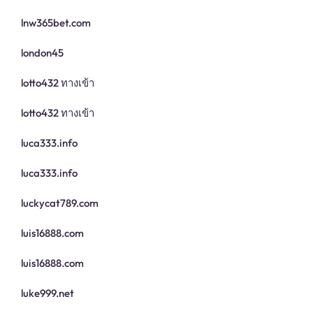
lnw365bet.com
london45
lotto432 ทางเข้า
lotto432 ทางเข้า
luca333.info
luca333.info
luckycat789.com
luis16888.com
luis16888.com
luke999.net