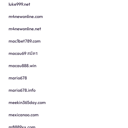
luke999.net
m4newonline.com
m4newonline.net
mac1bet789.com
macau69 สมัคร
macau888.win
mario678
mario678.info
meekin365day.com
mexicanoo.com
mfj889xx.com