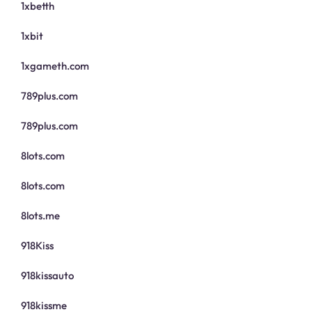
1xbetth
1xbit
1xgameth.com
789plus.com
789plus.com
8lots.com
8lots.com
8lots.me
918Kiss
918kissauto
918kissme