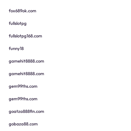
fox689ok.com
fullslotpg
fullslotpg168.com
funny18
gamehit8888.com
gamehit8888.com
gem99ths.com
gem99ths.com
goatza888fin.com
gobaza88.com