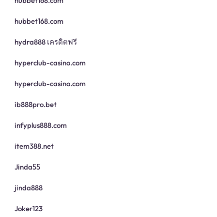
hubbet168.com
hubbet168.com
hydra888 เครดิตฟรี
hyperclub-casino.com
hyperclub-casino.com
ib888pro.bet
infyplus888.com
item388.net
Jinda55
jinda888
Joker123