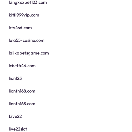
kingxxxbet123.com
kitti999vip.com
ktv4sd.com
lala55-casino.com
lalikabetsgame.com
lcbet444.com
lion123
lionth168.com
lionth168.com
Live22
live22slot