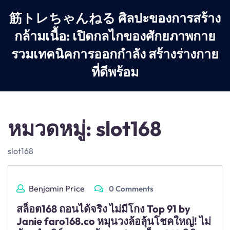
Skip
筋トレちゃんねる ศิลปะของการสร้าง
to
content
กล้ามเนื้อ: เปิดกลไกของศักยภาพกาย
รวมเทคนิคการออกกำลัง สร้างร่างกาย
ที่ดีพร้อม
หมวดหมู่:
slot168
slot168
Benjamin Price
0 Comments
สล็อต168 ถอนได้จริง ไม่มีโกง Top 91 by
Janie faro168.co หมุนวงล้อลุ้นโชคใหญ่! ไม่