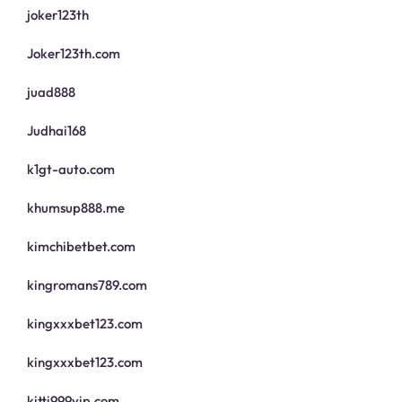
joker123th
Joker123th.com
juad888
Judhai168
k1gt-auto.com
khumsup888.me
kimchibetbet.com
kingromans789.com
kingxxxbet123.com
kingxxxbet123.com
kitti999vip.com