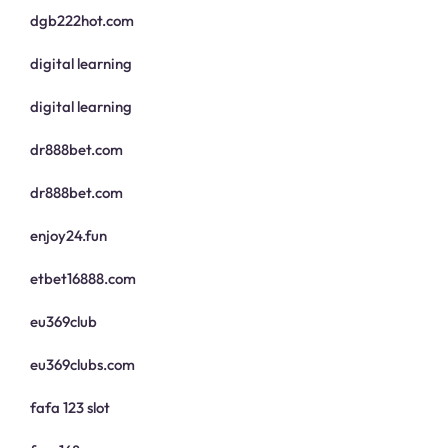
dgb222hot.com
digital learning
digital learning
dr888bet.com
dr888bet.com
enjoy24.fun
etbet16888.com
eu369club
eu369clubs.com
fafa 123 slot