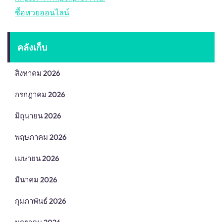
ซื้อหวยออนไลน์
คลังเก็บ
สิงหาคม 2026
กรกฎาคม 2026
มิถุนายน 2026
พฤษภาคม 2026
เมษายน 2026
มีนาคม 2026
กุมภาพันธ์ 2026