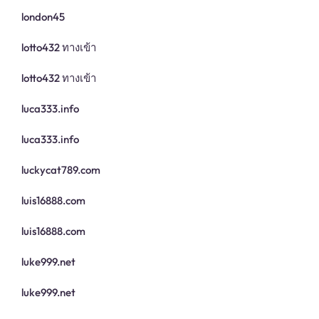
london45
lotto432 ทางเข้า
lotto432 ทางเข้า
luca333.info
luca333.info
luckycat789.com
luis16888.com
luis16888.com
luke999.net
luke999.net