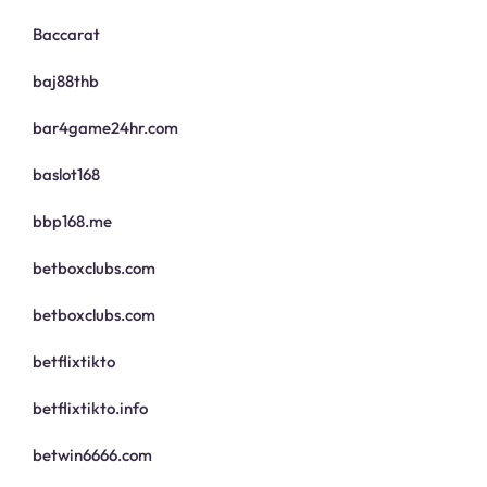
Baccarat
baj88thb
bar4game24hr.com
baslot168
bbp168.me
betboxclubs.com
betboxclubs.com
betflixtikto
betflixtikto.info
betwin6666.com