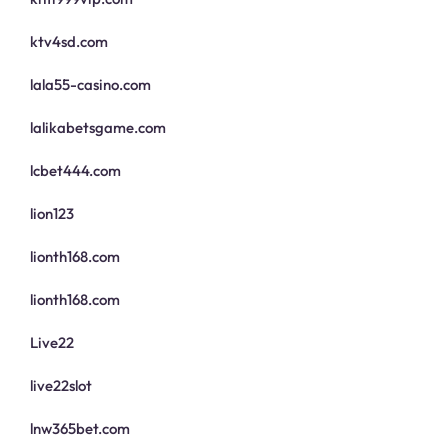
ktv4sd.com
lala55-casino.com
lalikabetsgame.com
lcbet444.com
lion123
lionth168.com
lionth168.com
Live22
live22slot
lnw365bet.com