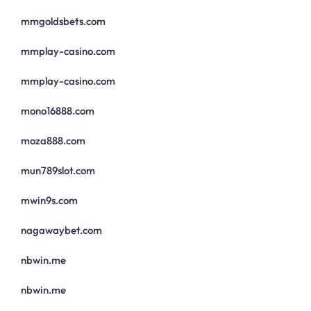
mmgoldsbets.com
mmplay-casino.com
mmplay-casino.com
mono16888.com
moza888.com
mun789slot.com
mwin9s.com
nagawaybet.com
nbwin.me
nbwin.me