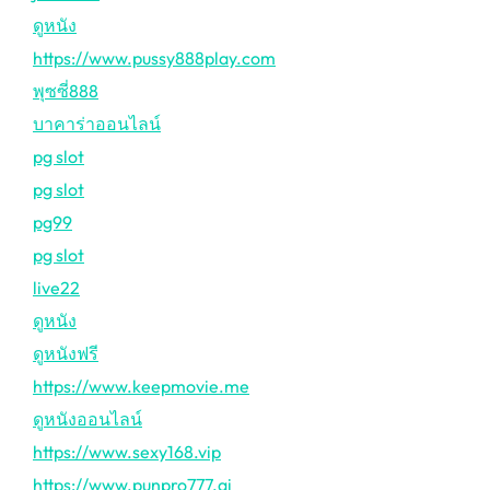
ดูหนัง
https://www.pussy888play.com
พุซซี่888
บาคาร่าออนไลน์
pg slot
pg slot
pg99
pg slot
live22
ดูหนัง
ดูหนังฟรี
https://www.keepmovie.me
ดูหนังออนไลน์
https://www.sexy168.vip
https://www.punpro777.ai