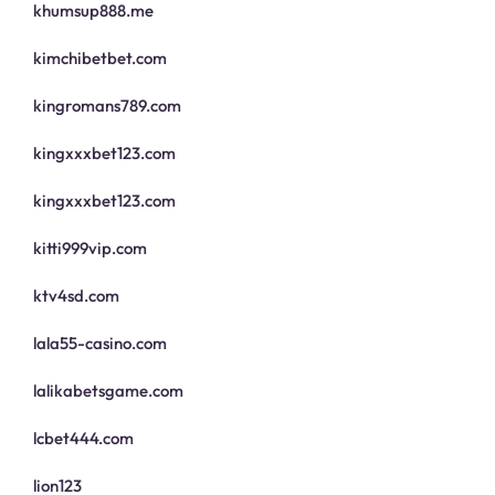
khumsup888.me
kimchibetbet.com
kingromans789.com
kingxxxbet123.com
kingxxxbet123.com
kitti999vip.com
ktv4sd.com
lala55-casino.com
lalikabetsgame.com
lcbet444.com
lion123