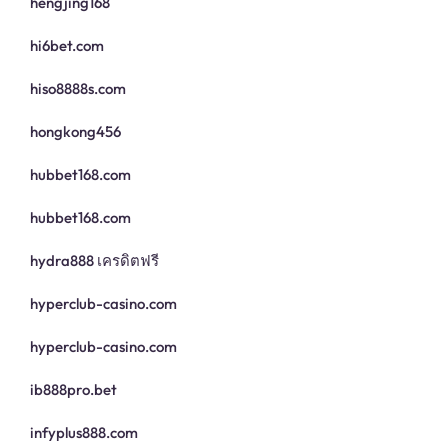
hengjing168
hi6bet.com
hiso8888s.com
hongkong456
hubbet168.com
hubbet168.com
hydra888 เครดิตฟรี
hyperclub-casino.com
hyperclub-casino.com
ib888pro.bet
infyplus888.com