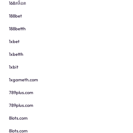
168สล็อต
188bet
188betth
1xbet
1xbetth
1xbit
1xgameth.com
789plus.com
789plus.com
8lots.com
8lots.com