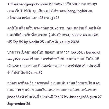
Tiffani hengjing168d.com ทุกยอดฝากรับ 500 บาท เกมคุร
ภาพ เว็บโปร่งใส ยูสเดียว เล่นได้ทุกเกม hengjing168 เกม
สล็อตหลายร้อยแบบ 25 กรกฎา 26
คาสิโน สล็อตเว็บตรง สล็อต 2026 รวมเกมแตกง่าย ฟีเจอร์เด่น
และวิธีเลือกเว็บที่เหมาะกับผู้เล่น เว็บตรง jin888.asia เครดิต
ฟรี Top 59 by Noelia 25 เวปไซต์ตรง July 2026
บาคาร่า เปิดมุมมองใหม่ของเกมบาคาร่า Top 56 by Benedict
sexy168c.com เซียนบาคาร่าตัวจริงรับ 3 แสน ระบบอัตโนมัติ
เจ้าแรก บาคาร่าสด ดีลเลอร์สาวสวย บาคาร่า168 เข้าเล่นวันนี้
รับโปรดีทันที 9 ก.ค. 69
สล็อตเครดิตฟรี มาตรฐานดี ระบบแน่น เล่นแล้วสบายใจ แคช
แบค 10% ทุนน้อย สอยเงินแสน ประสบการณ์เกมเหนือระดับ
jinda55 เข้าร่วมวันนี้ รวยทันที Top 17 by Jasper jin55.guru 27
September 26