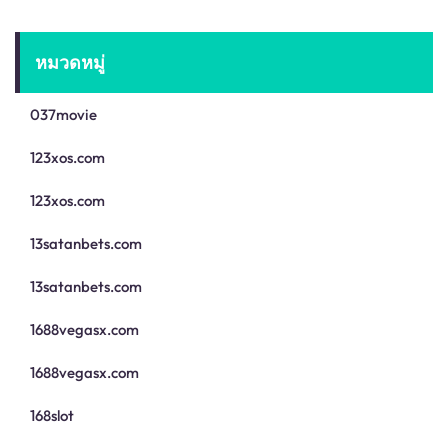
หมวดหมู่
037movie
123xos.com
123xos.com
13satanbets.com
13satanbets.com
1688vegasx.com
1688vegasx.com
168slot