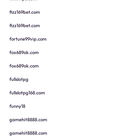
fizz169bet.com
fizz169bet.com
fortune99vip.com
fox689ok.com
fox689ok.com
fullslotpg
fullslotpg168.com
funny18
gamehit8888.com
gamehit8888.com