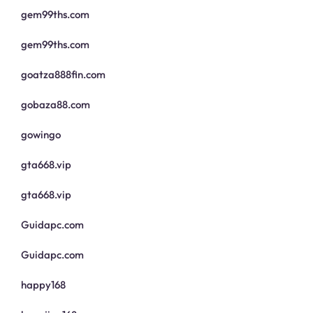
gem99ths.com
gem99ths.com
goatza888fin.com
gobaza88.com
gowingo
gta668.vip
gta668.vip
Guidapc.com
Guidapc.com
happy168