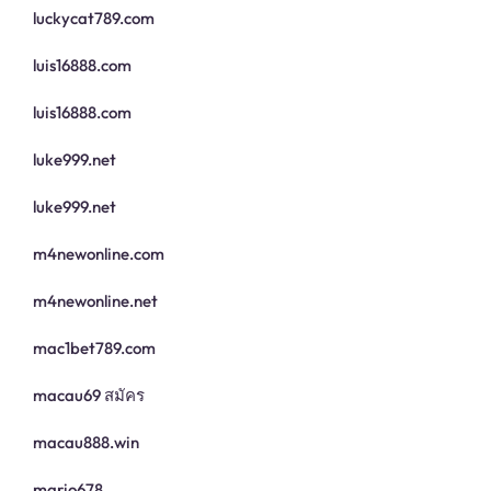
luckycat789.com
luis16888.com
luis16888.com
luke999.net
luke999.net
m4newonline.com
m4newonline.net
mac1bet789.com
macau69 สมัคร
macau888.win
mario678