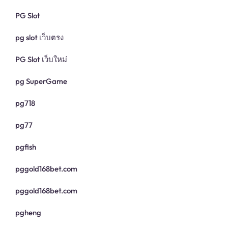
PG Slot
pg slot เว็บตรง
PG Slot เว็บใหม่
pg SuperGame
pg718
pg77
pgfish
pggold168bet.com
pggold168bet.com
pgheng