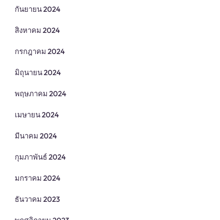
กันยายน 2024
สิงหาคม 2024
กรกฎาคม 2024
มิถุนายน 2024
พฤษภาคม 2024
เมษายน 2024
มีนาคม 2024
กุมภาพันธ์ 2024
มกราคม 2024
ธันวาคม 2023