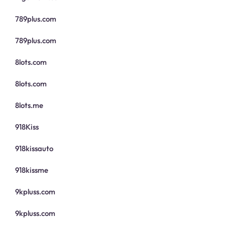
789plus.com
789plus.com
8lots.com
8lots.com
8lots.me
918Kiss
918kissauto
918kissme
9kpluss.com
9kpluss.com