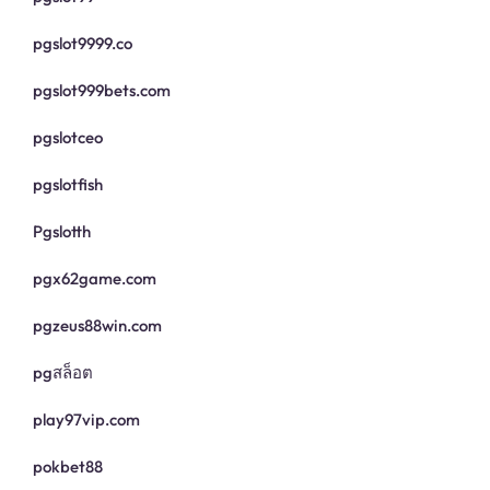
pgslot9999.co
pgslot999bets.com
pgslotceo
pgslotfish
Pgslotth
pgx62game.com
pgzeus88win.com
pgสล็อต
play97vip.com
pokbet88