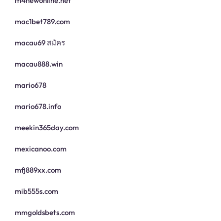
m4newonline.net
mac1bet789.com
macau69 สมัคร
macau888.win
mario678
mario678.info
meekin365day.com
mexicanoo.com
mfj889xx.com
mib555s.com
mmgoldsbets.com