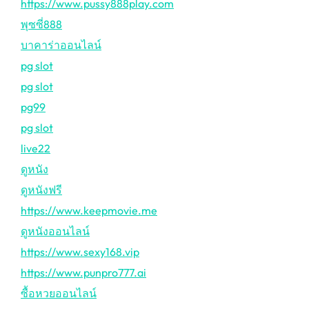
https://www.pussy888play.com
พุซซี่888
บาคาร่าออนไลน์
pg slot
pg slot
pg99
pg slot
live22
ดูหนัง
ดูหนังฟรี
https://www.keepmovie.me
ดูหนังออนไลน์
https://www.sexy168.vip
https://www.punpro777.ai
ซื้อหวยออนไลน์