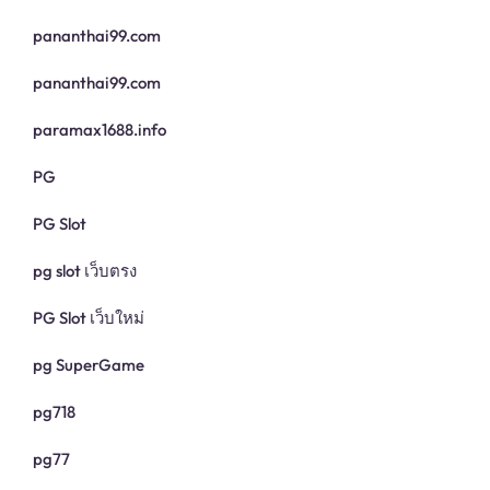
pananthai99.com
pananthai99.com
paramax1688.info
PG
PG Slot
pg slot เว็บตรง
PG Slot เว็บใหม่
pg SuperGame
pg718
pg77