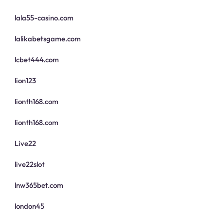
lala55-casino.com
lalikabetsgame.com
lcbet444.com
lion123
lionth168.com
lionth168.com
Live22
live22slot
lnw365bet.com
london45