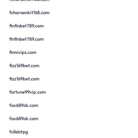
fcharoenkit168.com
finfinbet789.com
finfinbet789.com
finnivips.com
fizz169bet.com
fizz169bet.com
fortune99vip.com
fox689ok.com
fox689ok.com
fullslotpg