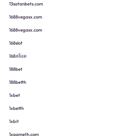
13satanbets.com
1688vegasx.com
1688vegasx.com
168slot
168สล็อต
188bet
188betth
1xbet
1xbetth
1xbit
1xgameth.com