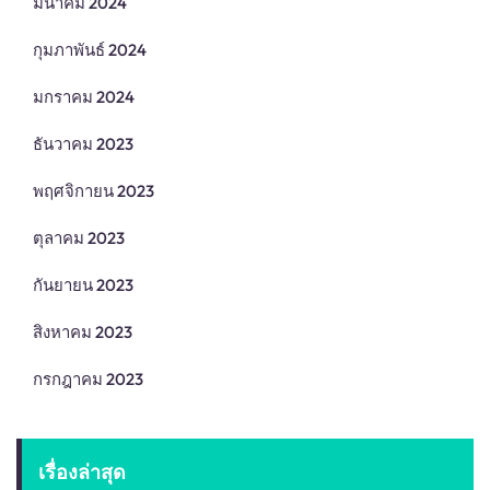
มีนาคม 2024
กุมภาพันธ์ 2024
มกราคม 2024
ธันวาคม 2023
พฤศจิกายน 2023
ตุลาคม 2023
กันยายน 2023
สิงหาคม 2023
กรกฎาคม 2023
เรื่องล่าสุด