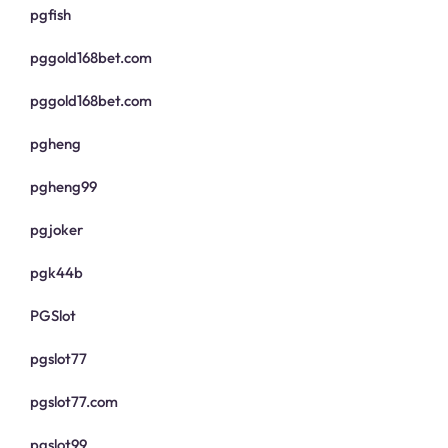
pgfish
pggold168bet.com
pggold168bet.com
pgheng
pgheng99
pgjoker
pgk44b
PGSlot
pgslot77
pgslot77.com
pgslot99