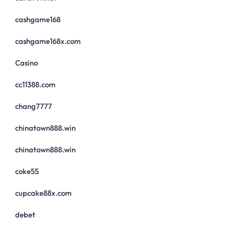
cashgame168
cashgame168x.com
Casino
cc11388.com
chang7777
chinatown888.win
chinatown888.win
coke55
cupcake88x.com
debet