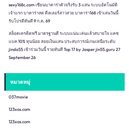
sexy168c.com เซียนบาคาร่าตัวจริงรับ 3 แสน ระบบอัตโนมัติ
เจ้าแรก บาคาร่าสด ดีลเลอร์สาวสวย บาคาร่า168 เข้าเล่นวันนี้
รับโปรดีทันที 9 ก.ค. 69
สล็อตเครดิตฟรี มาตรฐานดี ระบบแน่น เล่นแล้วสบายใจ แคช
แบค 10% ทุนน้อย สอยเงินแสน ประสบการณ์เกมเหนือระดับ
jinda55 เข้าร่วมวันนี้ รวยทันที Top 17 by Jasper jin55.guru 27
September 26
หมวดหมู่
037movie
123xos.com
123xos.com