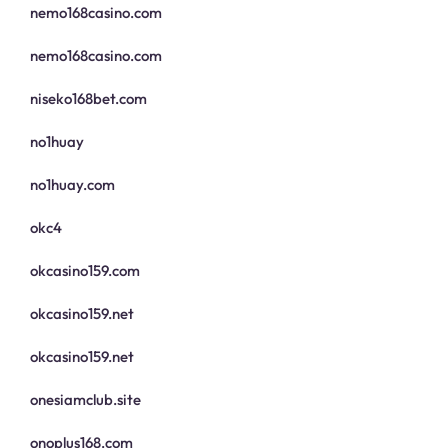
nemo168casino.com
nemo168casino.com
niseko168bet.com
no1huay
no1huay.com
okc4
okcasino159.com
okcasino159.net
okcasino159.net
onesiamclub.site
onoplus168.com