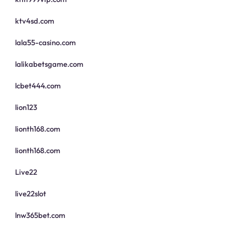
ktv4sd.com
lala55-casino.com
lalikabetsgame.com
lcbet444.com
lion123
lionth168.com
lionth168.com
Live22
live22slot
lnw365bet.com