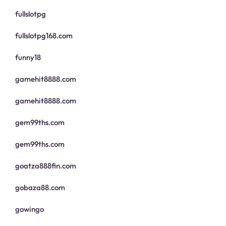
fullslotpg
fullslotpg168.com
funny18
gamehit8888.com
gamehit8888.com
gem99ths.com
gem99ths.com
goatza888fin.com
gobaza88.com
gowingo