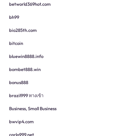
betworld369hot.com
bh99
bio285th.com
bitcoin
bluewin8888.info
bombet888.win
bonus888
brazil999 ทางเข้า
Business, Small Business
bwvip4.com
carlo999.net