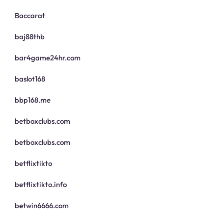
Baccarat
baj88thb
bar4game24hr.com
baslot168
bbp168.me
betboxclubs.com
betboxclubs.com
betflixtikto
betflixtikto.info
betwin6666.com