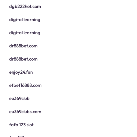
dgb222hot.com
digital learning
digital learning
dr888bet.com
dr888bet.com
enjoy24.fun
etbet16888.com
eu369club
eu369clubs.com
fafa 123 slot