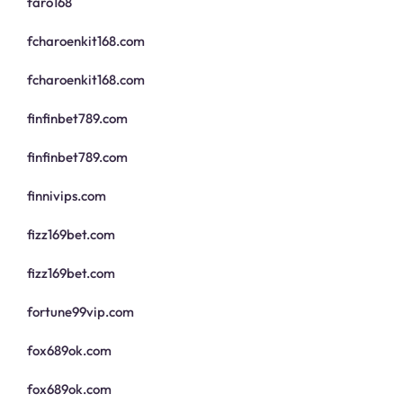
faro168
fcharoenkit168.com
fcharoenkit168.com
finfinbet789.com
finfinbet789.com
finnivips.com
fizz169bet.com
fizz169bet.com
fortune99vip.com
fox689ok.com
fox689ok.com