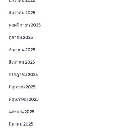
มกราคม 2026
ธันวาคม 2025
พฤศจิกายน 2025
ตุลาคม 2025
กันยายน 2025
สิงหาคม 2025
กรกฎาคม 2025
มิถุนายน 2025
พฤษภาคม 2025
เมษายน 2025
มีนาคม 2025