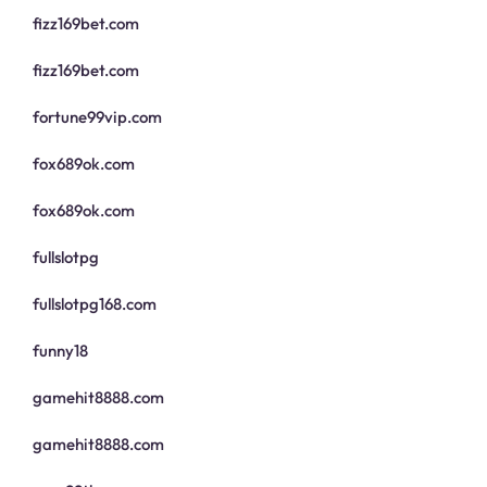
fizz169bet.com
fizz169bet.com
fortune99vip.com
fox689ok.com
fox689ok.com
fullslotpg
fullslotpg168.com
funny18
gamehit8888.com
gamehit8888.com