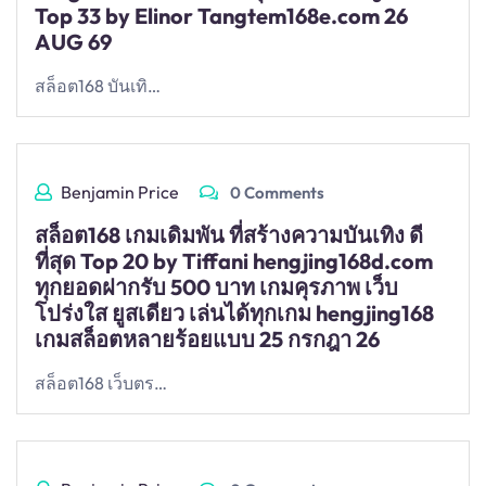
Top 33 by Elinor Tangtem168e.com 26
AUG 69
สล็อต168 บันเทิ…
Benjamin Price
0 Comments
สล็อต168 เกมเดิมพัน ที่สร้างความบันเทิง ดี
ที่สุด Top 20 by Tiffani hengjing168d.com
ทุกยอดฝากรับ 500 บาท เกมคุรภาพ เว็บ
โปร่งใส ยูสเดียว เล่นได้ทุกเกม hengjing168
เกมสล็อตหลายร้อยแบบ 25 กรกฎา 26
สล็อต168 เว็บตร…