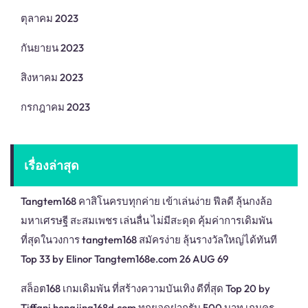
ตุลาคม 2023
กันยายน 2023
สิงหาคม 2023
กรกฎาคม 2023
เรื่องล่าสุด
Tangtem168 คาสิโนครบทุกค่าย เข้าเล่นง่าย ฟีลดี ลุ้นกงล้อ
มหาเศรษฐี สะสมเพชร เล่นลื่น ไม่มีสะดุด คุ้มค่าการเดิมพัน
ที่สุดในวงการ tangtem168 สมัครง่าย ลุ้นรางวัลใหญ่ได้ทันที
Top 33 by Elinor Tangtem168e.com 26 AUG 69
สล็อต168 เกมเดิมพัน ที่สร้างความบันเทิง ดีที่สุด Top 20 by
Tiffani hengjing168d.com ทุกยอดฝากรับ 500 บาท เกมคุร