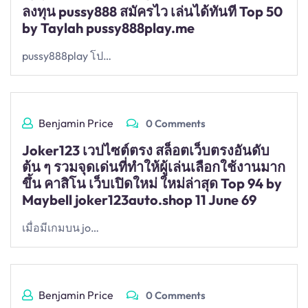
ลงทุน pussy888 สมัครไว เล่นได้ทันที Top 50
by Taylah pussy888play.me
pussy888play โป…
Benjamin Price
0 Comments
Joker123 เวปไซต์ตรง สล็อตเว็บตรงอันดับ
ต้น ๆ รวมจุดเด่นที่ทำให้ผู้เล่นเลือกใช้งานมาก
ขึ้น คาสิโน เว็บเปิดใหม่ ใหม่ล่าสุด Top 94 by
Maybell joker123auto.shop 11 June 69
เมื่อมีเกมบน jo…
Benjamin Price
0 Comments