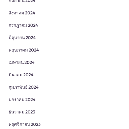
กันยายน 2024
สิงหาคม 2024
กรกฎาคม 2024
มิถุนายน 2024
พฤษภาคม 2024
เมษายน 2024
มีนาคม 2024
กุมภาพันธ์ 2024
มกราคม 2024
ธันวาคม 2023
พฤศจิกายน 2023