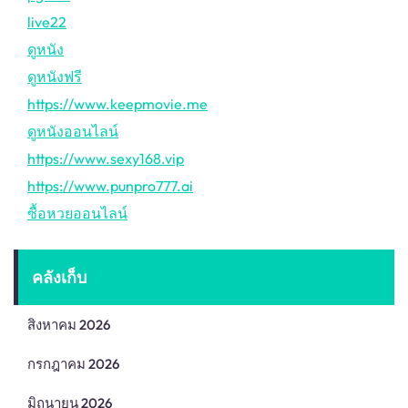
live22
ดูหนัง
ดูหนังฟรี
https://www.keepmovie.me
ดูหนังออนไลน์
https://www.sexy168.vip
https://www.punpro777.ai
ซื้อหวยออนไลน์
คลังเก็บ
สิงหาคม 2026
กรกฎาคม 2026
มิถุนายน 2026