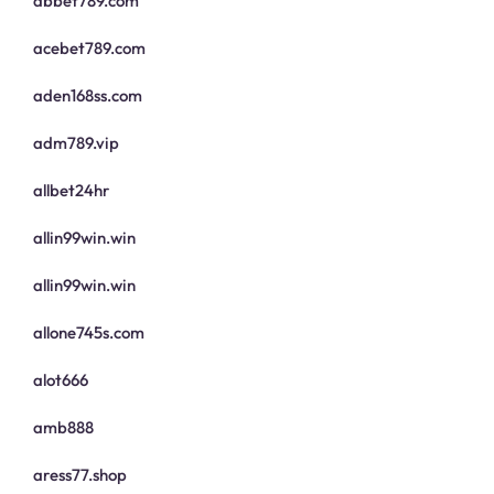
abbet789.com
acebet789.com
aden168ss.com
adm789.vip
allbet24hr
allin99win.win
allin99win.win
allone745s.com
alot666
amb888
aress77.shop