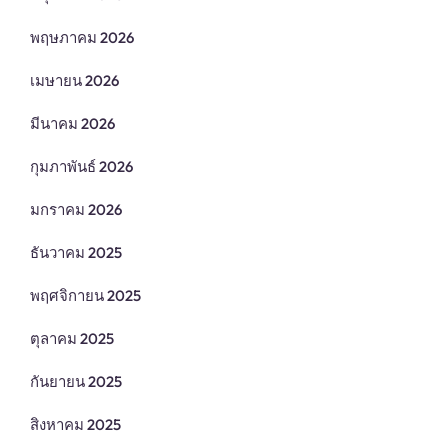
พฤษภาคม 2026
เมษายน 2026
มีนาคม 2026
กุมภาพันธ์ 2026
มกราคม 2026
ธันวาคม 2025
พฤศจิกายน 2025
ตุลาคม 2025
กันยายน 2025
สิงหาคม 2025