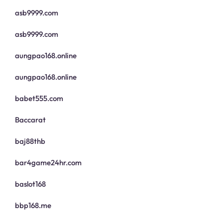
asb9999.com
asb9999.com
aungpao168.online
aungpao168.online
babet555.com
Baccarat
baj88thb
bar4game24hr.com
baslot168
bbp168.me