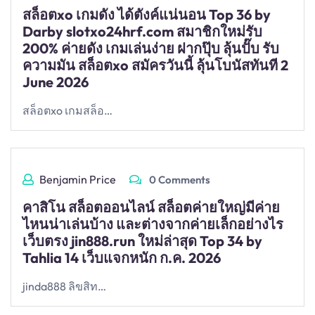
สล็อตxo เกมดัง ได้ตังค์แน่นอน Top 36 by
Darby slotxo24hrf.com สมาชิกใหม่รับ
200% ค่ายดัง เกมเล่นง่าย ฝากปุ๊บ ลุ้นปั๊บ รับ
ความมัน สล็อตxo สมัครวันนี้ ลุ้นโบนัสทันที 2
June 2026
สล็อตxo เกมสล็อ…
Benjamin Price
0 Comments
คาสิโน สล็อตออนไลน์ สล็อตค่ายใหญ่มีค่าย
ไหนน่าเล่นบ้าง และต่างจากค่ายเล็กอย่างไร
เว็บตรง jin888.run ใหม่ล่าสุด Top 34 by
Tahlia 14 เว็บแจกหนัก ก.ค. 2026
jinda888 ลิขสิท…