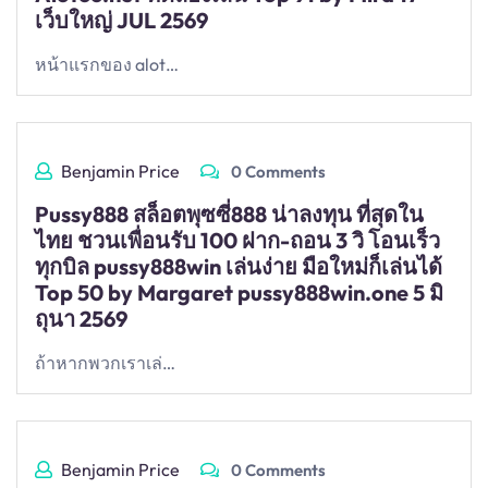
เว็บใหญ่ JUL 2569
หน้าแรกของ alot…
Benjamin Price
0 Comments
Pussy888 สล็อตพุซซี่888 น่าลงทุน ที่สุดใน
ไทย ชวนเพื่อนรับ 100 ฝาก-ถอน 3 วิ โอนเร็ว
ทุกบิล pussy888win เล่นง่าย มือใหม่ก็เล่นได้
Top 50 by Margaret pussy888win.one 5 มิ
ถุนา 2569
ถ้าหากพวกเราเล่…
Benjamin Price
0 Comments