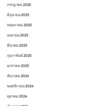
กรกฎาคม 2025
มิถุนายน 2025
พฤษภาคม 2025
เมษายน 2025
มีนาคม 2025
กุมภาพันธ์ 2025
มกราคม 2025
ธันวาคม 2024
พฤศจิกายน 2024
ตุลาคม 2024