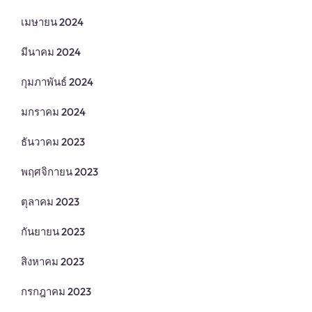
เมษายน 2024
มีนาคม 2024
กุมภาพันธ์ 2024
มกราคม 2024
ธันวาคม 2023
พฤศจิกายน 2023
ตุลาคม 2023
กันยายน 2023
สิงหาคม 2023
กรกฎาคม 2023