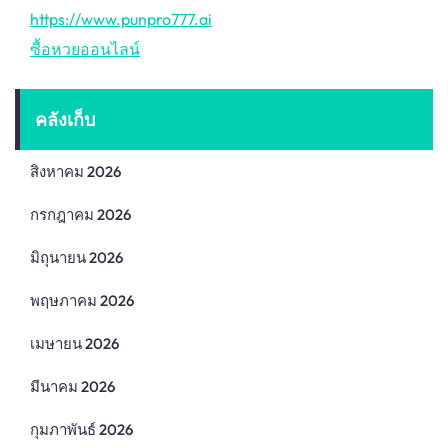
https://www.punpro777.ai
ซื้อหวยออนไลน์
คลังเก็บ
สิงหาคม 2026
กรกฎาคม 2026
มิถุนายน 2026
พฤษภาคม 2026
เมษายน 2026
มีนาคม 2026
กุมภาพันธ์ 2026