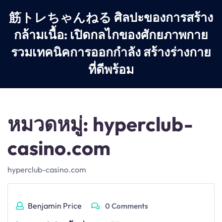
Skip
筋トレちゃんねる ศิลปะของการสร้าง
to
content
กล้ามเนื้อ: เปิดกลไกของศักยภาพกาย
รวมเทคนิคการออกกำลัง สร้างร่างกาย
ที่ดีพร้อม
หมวดหมู่:
hyperclub-
casino.com
hyperclub-casino.com
Benjamin Price
0 Comments