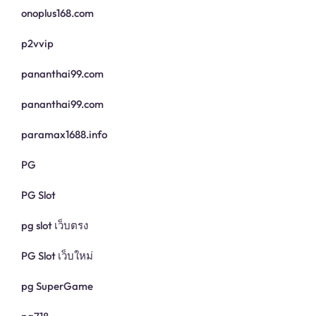
onoplus168.com
p2vvip
pananthai99.com
pananthai99.com
paramax1688.info
PG
PG Slot
pg slot เว็บตรง
PG Slot เว็บใหม่
pg SuperGame