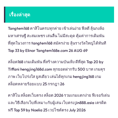
เรื่องล่าสุด
Tangtem168 คาสิโนครบทุกค่าย เข้าเล่นง่าย ฟีลดี ลุ้นกงล้อ
มหาเศรษฐี สะสมเพชร เล่นลื่น ไม่มีสะดุด คุ้มค่าการเดิมพัน
ที่สุดในวงการ tangtem168 สมัครง่าย ลุ้นรางวัลใหญ่ได้ทันที
Top 33 by Elinor Tangtem168e.com 26 AUG 69
สล็อต168 เกมเดิมพัน ที่สร้างความบันเทิง ดีที่สุด Top 20 by
Tiffani hengjing168d.com ทุกยอดฝากรับ 500 บาท เกมคุร
ภาพ เว็บโปร่งใส ยูสเดียว เล่นได้ทุกเกม hengjing168 เกม
สล็อตหลายร้อยแบบ 25 กรกฎา 26
คาสิโน สล็อตเว็บตรง สล็อต 2026 รวมเกมแตกง่าย ฟีเจอร์เด่น
และวิธีเลือกเว็บที่เหมาะกับผู้เล่น เว็บตรง jin888.asia เครดิต
ฟรี Top 59 by Noelia 25 เวปไซต์ตรง July 2026