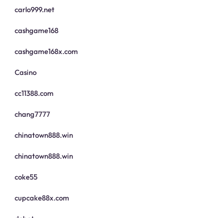
carlo999.net
cashgame168
cashgame168x.com
Casino
cc11388.com
chang7777
chinatown888.win
chinatown888.win
coke55
cupcake88x.com