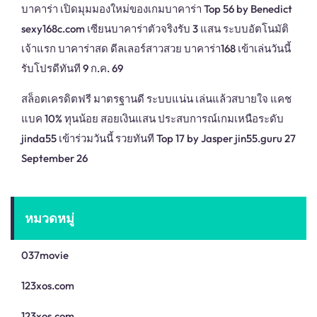
บาคาร่า เปิดมุมมองใหม่ของเกมบาคาร่า Top 56 by Benedict
sexy168c.com เซียนบาคาร่าตัวจริงรับ 3 แสน ระบบอัตโนมัติ
เจ้าแรก บาคาร่าสด ดีลเลอร์สาวสวย บาคาร่า168 เข้าเล่นวันนี้
รับโปรดีทันที 9 ก.ค. 69
สล็อตเครดิตฟรี มาตรฐานดี ระบบแน่น เล่นแล้วสบายใจ แคช
แบค 10% ทุนน้อย สอยเงินแสน ประสบการณ์เกมเหนือระดับ
jinda55 เข้าร่วมวันนี้ รวยทันที Top 17 by Jasper jin55.guru 27
September 26
หมวดหมู่
037movie
123xos.com
123xos.com