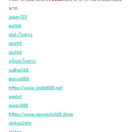
มาก
joker123
pg168
slot เว็บตรง
slot99
slot66
สล็อตเว็บตรง
judhai168
bonus888
https://www.jinda888.net
pgslot
pussy888
https://www.sexyauto168.shop
slotxo24hr
slotpg