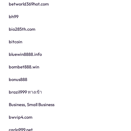
betworld369hot.com
bh99
bio285th.com
bitcoin
bluewin8888.info
bombet888.win
bonus888
brazil999 ทางเข้า
Business, Small Business
bwvip4.com
carlo999.net