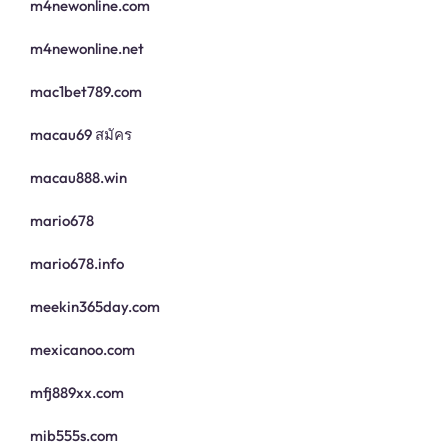
m4newonline.com
m4newonline.net
mac1bet789.com
macau69 สมัคร
macau888.win
mario678
mario678.info
meekin365day.com
mexicanoo.com
mfj889xx.com
mib555s.com