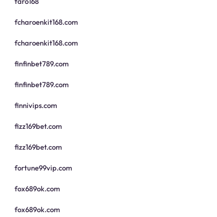
faro168
fcharoenkit168.com
fcharoenkit168.com
finfinbet789.com
finfinbet789.com
finnivips.com
fizz169bet.com
fizz169bet.com
fortune99vip.com
fox689ok.com
fox689ok.com