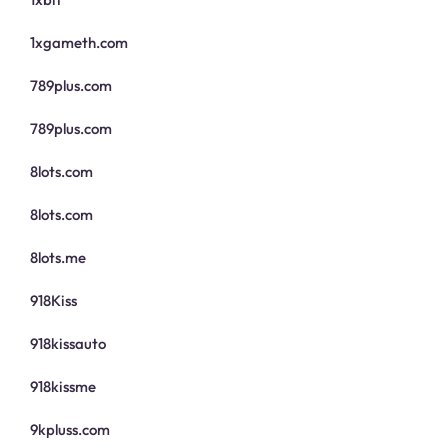
1xgameth.com
789plus.com
789plus.com
8lots.com
8lots.com
8lots.me
918Kiss
918kissauto
918kissme
9kpluss.com