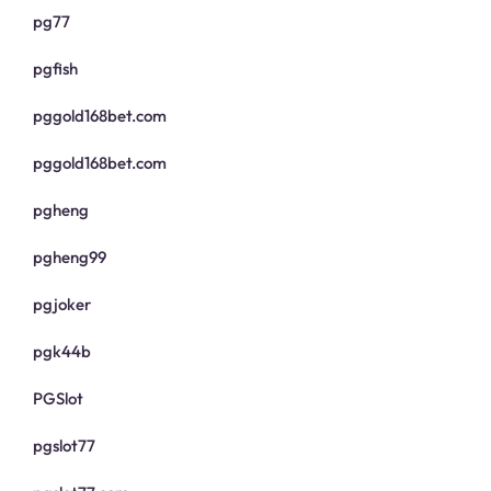
pg77
pgfish
pggold168bet.com
pggold168bet.com
pgheng
pgheng99
pgjoker
pgk44b
PGSlot
pgslot77