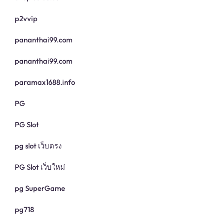
p2vvip
pananthai99.com
pananthai99.com
paramax1688.info
PG
PG Slot
pg slot เว็บตรง
PG Slot เว็บใหม่
pg SuperGame
pg718