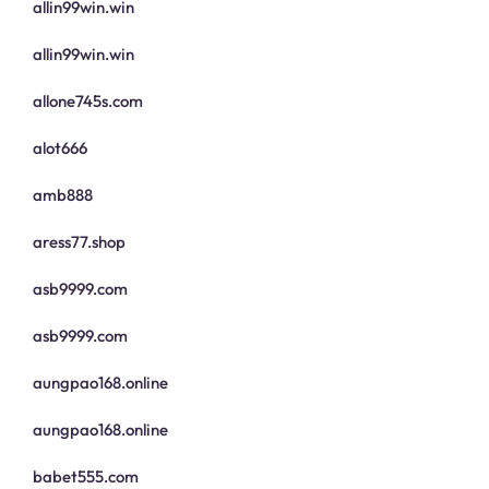
allin99win.win
allin99win.win
allone745s.com
alot666
amb888
aress77.shop
asb9999.com
asb9999.com
aungpao168.online
aungpao168.online
babet555.com