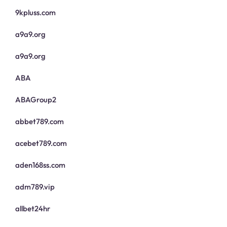
9kpluss.com
a9a9.org
a9a9.org
ABA
ABAGroup2
abbet789.com
acebet789.com
aden168ss.com
adm789.vip
allbet24hr