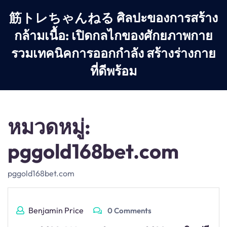
Skip
筋トレちゃんねる ศิลปะของการสร้าง
to
content
กล้ามเนื้อ: เปิดกลไกของศักยภาพกาย
รวมเทคนิคการออกกำลัง สร้างร่างกาย
ที่ดีพร้อม
หมวดหมู่:
pggold168bet.com
pggold168bet.com
Benjamin Price
0 Comments