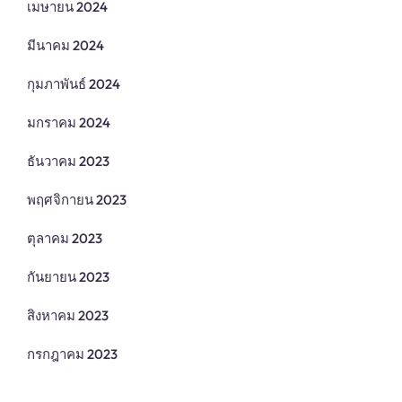
เมษายน 2024
มีนาคม 2024
กุมภาพันธ์ 2024
มกราคม 2024
ธันวาคม 2023
พฤศจิกายน 2023
ตุลาคม 2023
กันยายน 2023
สิงหาคม 2023
กรกฎาคม 2023