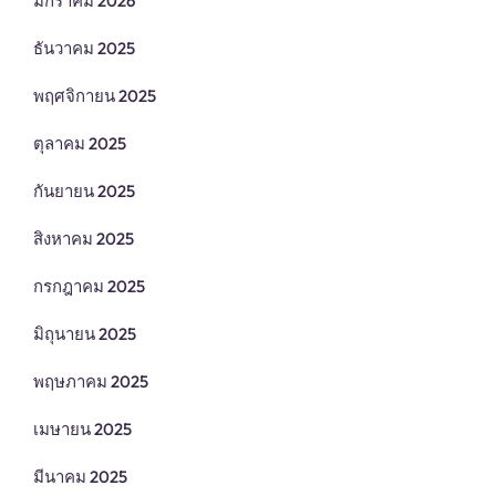
มกราคม 2026
ธันวาคม 2025
พฤศจิกายน 2025
ตุลาคม 2025
กันยายน 2025
สิงหาคม 2025
กรกฎาคม 2025
มิถุนายน 2025
พฤษภาคม 2025
เมษายน 2025
มีนาคม 2025