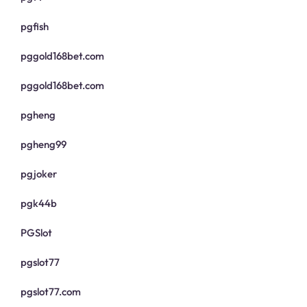
pgfish
pggold168bet.com
pggold168bet.com
pgheng
pgheng99
pgjoker
pgk44b
PGSlot
pgslot77
pgslot77.com