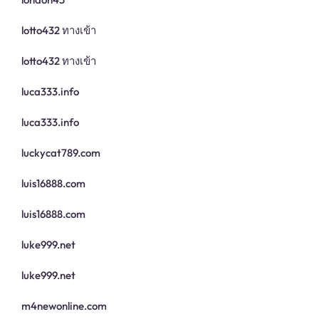
lotto432 ทางเข้า
lotto432 ทางเข้า
luca333.info
luca333.info
luckycat789.com
luis16888.com
luis16888.com
luke999.net
luke999.net
m4newonline.com