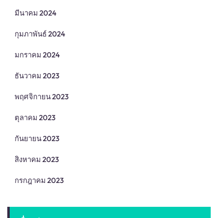
มีนาคม 2024
กุมภาพันธ์ 2024
มกราคม 2024
ธันวาคม 2023
พฤศจิกายน 2023
ตุลาคม 2023
กันยายน 2023
สิงหาคม 2023
กรกฎาคม 2023