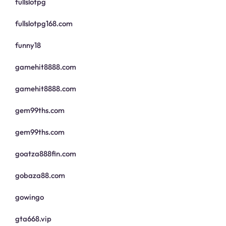
fullslotpg
fullslotpg168.com
funny18
gamehit8888.com
gamehit8888.com
gem99ths.com
gem99ths.com
goatza888fin.com
gobaza88.com
gowingo
gta668.vip