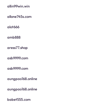
allin99win.win
allone745s.com
alot666
amb888
aress77.shop
asb9999.com
asb9999.com
aungpao168.online
aungpao168.online
babet555.com