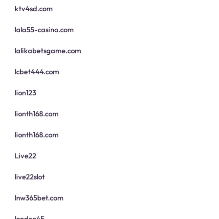
ktv4sd.com
lala55-casino.com
lalikabetsgame.com
lcbet444.com
lion123
lionth168.com
lionth168.com
Live22
live22slot
lnw365bet.com
london45