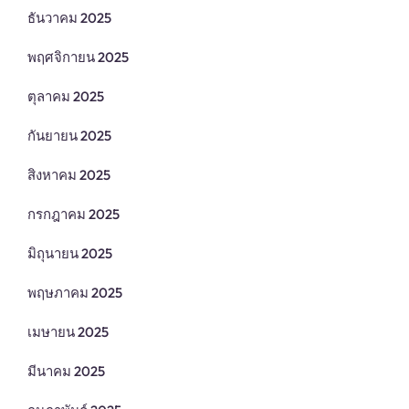
ธันวาคม 2025
พฤศจิกายน 2025
ตุลาคม 2025
กันยายน 2025
สิงหาคม 2025
กรกฎาคม 2025
มิถุนายน 2025
พฤษภาคม 2025
เมษายน 2025
มีนาคม 2025