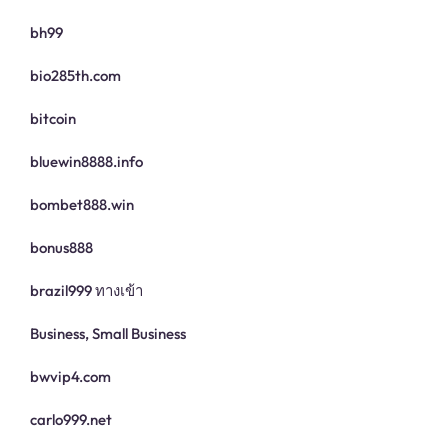
bh99
bio285th.com
bitcoin
bluewin8888.info
bombet888.win
bonus888
brazil999 ทางเข้า
Business, Small Business
bwvip4.com
carlo999.net