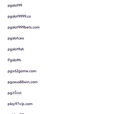
pgslot99
pgslot9999.co
pgslot999bets.com
pgslotceo
pgslotfish
Pgslotth
pgx62game.com
pgzeus88win.com
pgสล็อต
play97vip.com