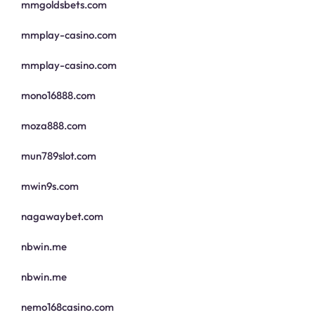
mmgoldsbets.com
mmplay-casino.com
mmplay-casino.com
mono16888.com
moza888.com
mun789slot.com
mwin9s.com
nagawaybet.com
nbwin.me
nbwin.me
nemo168casino.com