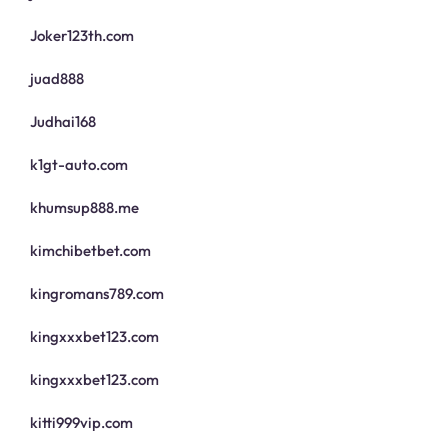
Joker123th.com
juad888
Judhai168
k1gt-auto.com
khumsup888.me
kimchibetbet.com
kingromans789.com
kingxxxbet123.com
kingxxxbet123.com
kitti999vip.com