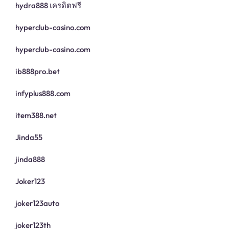
hydra888 เครดิตฟรี
hyperclub-casino.com
hyperclub-casino.com
ib888pro.bet
infyplus888.com
item388.net
Jinda55
jinda888
Joker123
joker123auto
joker123th