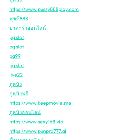
https://www.pussy888play.com
พุซซี่888
บาคาร่าออนไลน์
pg slot
pg slot
pg99
pg slot
live22
ดูหนัง
ดูหนังฟรี
https://www.keepmovie.me
ดูหนังออนไลน์
https://www.sexy168.vip
https://www.punpro777.ai