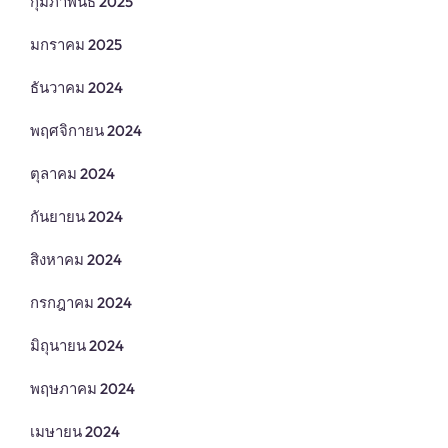
กุมภาพันธ์ 2025
มกราคม 2025
ธันวาคม 2024
พฤศจิกายน 2024
ตุลาคม 2024
กันยายน 2024
สิงหาคม 2024
กรกฎาคม 2024
มิถุนายน 2024
พฤษภาคม 2024
เมษายน 2024