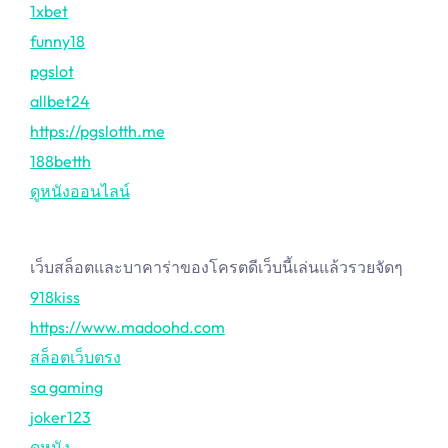
1xbet
funny18
pgslot
allbet24
https://pgslotth.me
188betth
ดูหนังออนไลน์
เว็บสล็อตและบาคาร่าของโครตดีเว็บนี้เล่นแล้วรวยจัดๆ
918kiss
https://www.madoohd.com
สล็อตเว็บตรง
sa gaming
joker123
ดูหนัง