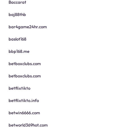
Baccarat
baj88thb
bar4game24hr.com
baslot168
bbp168.me
betboxclubs.com
betboxclubs.com
betflixtikto
betflixtikto.info
betwin6666.com
betworld369hot.com