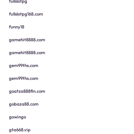
fullslotpg
fullslotpg168.com
funny18
gamehit8888.com
gamehit8888.com
gem99ths.com
gem99ths.com
goatza888fin.com
gobaza88.com
gowingo
gta668.vip