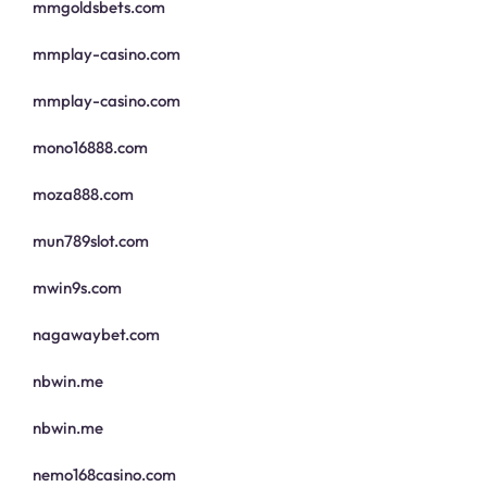
mmgoldsbets.com
mmplay-casino.com
mmplay-casino.com
mono16888.com
moza888.com
mun789slot.com
mwin9s.com
nagawaybet.com
nbwin.me
nbwin.me
nemo168casino.com