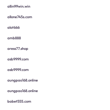
allin99win.win
allone745s.com
alot666
amb888
aress77.shop
asb9999.com
asb9999.com
aungpao168.online
aungpao168.online
babet555.com