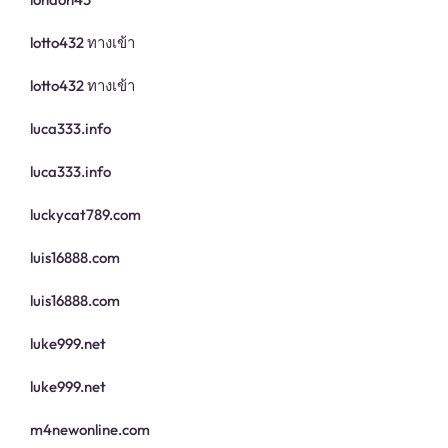
lotto432 ทางเข้า
lotto432 ทางเข้า
luca333.info
luca333.info
luckycat789.com
luis16888.com
luis16888.com
luke999.net
luke999.net
m4newonline.com