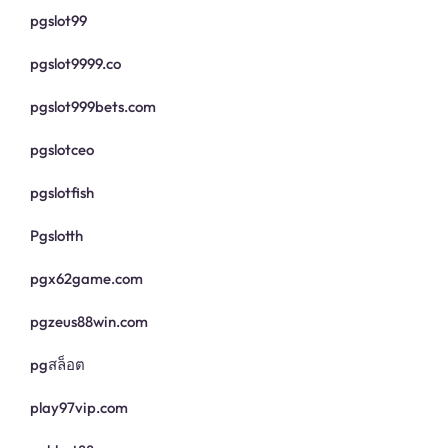
pgslot99
pgslot9999.co
pgslot999bets.com
pgslotceo
pgslotfish
Pgslotth
pgx62game.com
pgzeus88win.com
pgสล็อต
play97vip.com