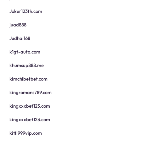
Joker123th.com
juad888
Judhai168
k1gt-auto.com
khumsup888.me
kimchibetbet.com
kingromans789.com
kingxxxbet123.com
kingxxxbet123.com
kitti999vip.com