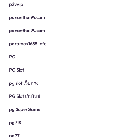
p2vvip
pananthai99.com
pananthai99.com
paramax1688.info
PG
PG Slot
pg slot เว็บตรง
PG Slot เว็บใหม่
pg SuperGame
pg718
pg77