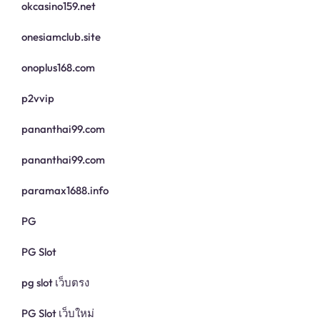
okcasino159.net
onesiamclub.site
onoplus168.com
p2vvip
pananthai99.com
pananthai99.com
paramax1688.info
PG
PG Slot
pg slot เว็บตรง
PG Slot เว็บใหม่