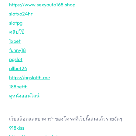
https://www.sexyauto168.shop
slotxo24hr
slotpg
คลิปโป๊
1xbet
funny18
pgslot
allbet24
https://pgslotth.me
188betth
ดูหนังออนไลน์
เว็บสล็อตและบาคาร่าของโครตดีเว็บนี้เล่นแล้วรวยจัดๆ
918kiss