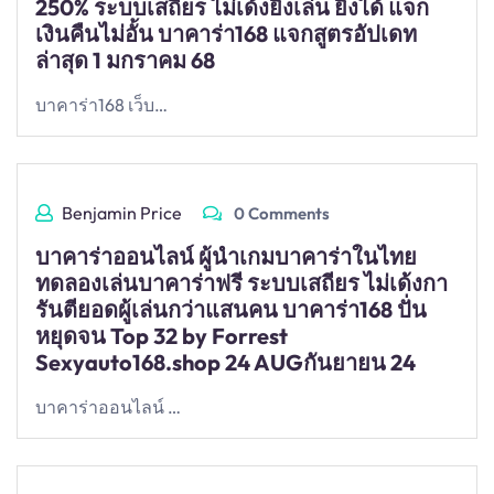
250% ระบบเสถียร ไม่เด้งยิ่งเล่น ยิ่งได้ แจก
เงินคืนไม่อั้น บาคาร่า168 แจกสูตรอัปเดท
ล่าสุด 1 มกราคม 68
บาคาร่า168 เว็บ…
Benjamin Price
0 Comments
บาคาร่าออนไลน์ ผู้นำเกมบาคาร่าในไทย
ทดลองเล่นบาคาร่าฟรี ระบบเสถียร ไม่เด้งกา
รันตียอดผู้เล่นกว่าแสนคน บาคาร่า168 ปั่น
หยุดจน Top 32 by Forrest
Sexyauto168.shop 24 AUGกันยายน 24
บาคาร่าออนไลน์ …