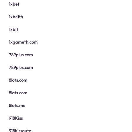
1xbet
1xbetth
1xbit
1xgameth.com
789plus.com
789plus.com
8lots.com
8lots.com
8lots.me
918Kiss
918kissauto