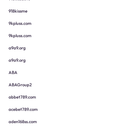
918kissme
9kpluss.com
9kpluss.com
a9a9.org
a9a9.org
ABA
ABAGroup2
abbet789.com
acebet789.com
aden168ss.com