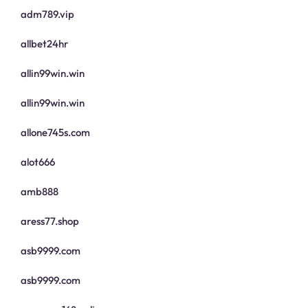
adm789.vip
allbet24hr
allin99win.win
allin99win.win
allone745s.com
alot666
amb888
aress77.shop
asb9999.com
asb9999.com