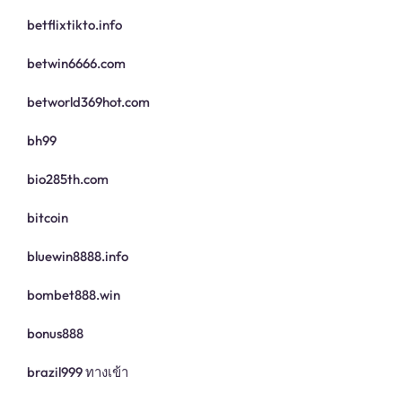
betflixtikto.info
betwin6666.com
betworld369hot.com
bh99
bio285th.com
bitcoin
bluewin8888.info
bombet888.win
bonus888
brazil999 ทางเข้า