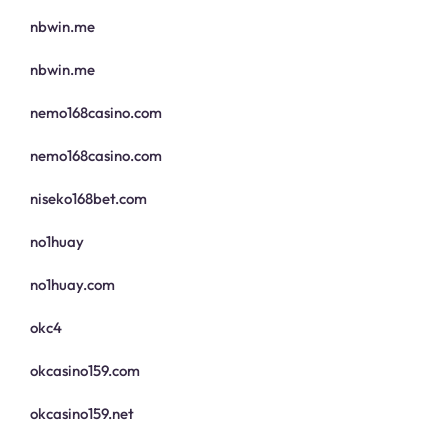
nbwin.me
nbwin.me
nemo168casino.com
nemo168casino.com
niseko168bet.com
no1huay
no1huay.com
okc4
okcasino159.com
okcasino159.net