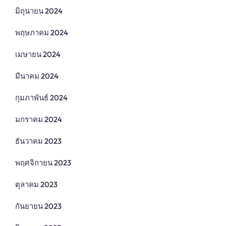
มิถุนายน 2024
พฤษภาคม 2024
เมษายน 2024
มีนาคม 2024
กุมภาพันธ์ 2024
มกราคม 2024
ธันวาคม 2023
พฤศจิกายน 2023
ตุลาคม 2023
กันยายน 2023