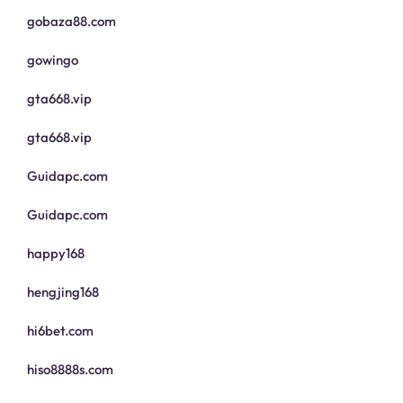
gobaza88.com
gowingo
gta668.vip
gta668.vip
Guidapc.com
Guidapc.com
happy168
hengjing168
hi6bet.com
hiso8888s.com