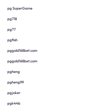
pg SuperGame
pg718
pg77
pgfish
pggold168bet.com
pggold168bet.com
pgheng
pgheng99
pgjoker
pgk44b