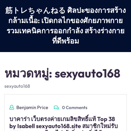
Skip
筋トレちゃんねる ศิลปะของการสร้าง
to
content
กล้ามเนื้อ: เปิดกลไกของศักยภาพกาย
รวมเทคนิคการออกกำลัง สร้างร่างกาย
ที่ดีพร้อม
หมวดหมู่:
sexyauto168
sexyauto168
Benjamin Price
0 Comments
บาคาร่า เว็บตรงค่ายเกมลิขสิทธิ์แท้ Top 38
by Isabell sexyauto168.site สมาชิกใหม่รับ