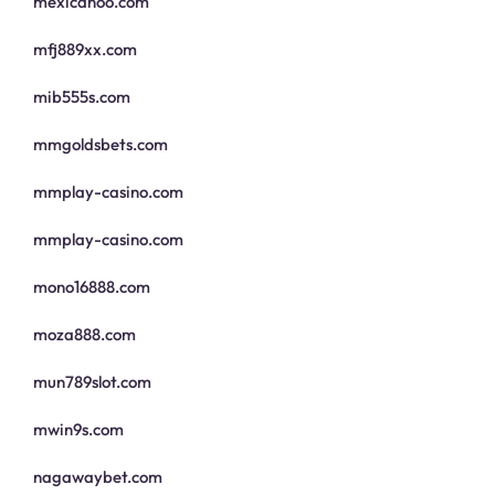
mexicanoo.com
mfj889xx.com
mib555s.com
mmgoldsbets.com
mmplay-casino.com
mmplay-casino.com
mono16888.com
moza888.com
mun789slot.com
mwin9s.com
nagawaybet.com