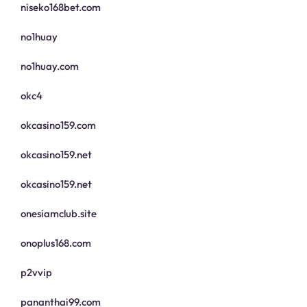
niseko168bet.com
no1huay
no1huay.com
okc4
okcasino159.com
okcasino159.net
okcasino159.net
onesiamclub.site
onoplus168.com
p2vvip
pananthai99.com