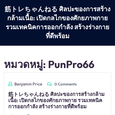
Skip
筋トレちゃんねる ศิลปะของการสร้าง
to
content
กล้ามเนื้อ: เปิดกลไกของศักยภาพกาย
รวมเทคนิคการออกกำลัง สร้างร่างกาย
ที่ดีพร้อม
หมวดหมู่:
PunPro66
Benjamin Price
0 Comments
筋トレちゃんねる ศิลปะของการสร้างกล้าม
เนื้อ: เปิดกลไกของศักยภาพกาย รวมเทคนิค
การออกกำลัง สร้างร่างกายที่ดีพร้อม