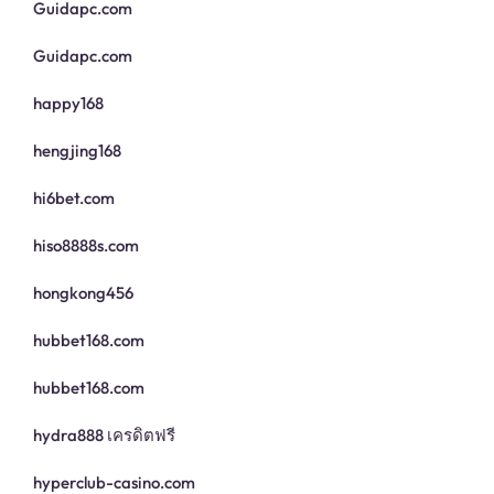
Guidapc.com
Guidapc.com
happy168
hengjing168
hi6bet.com
hiso8888s.com
hongkong456
hubbet168.com
hubbet168.com
hydra888 เครดิตฟรี
hyperclub-casino.com