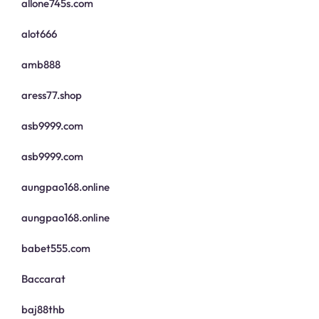
allone745s.com
alot666
amb888
aress77.shop
asb9999.com
asb9999.com
aungpao168.online
aungpao168.online
babet555.com
Baccarat
baj88thb