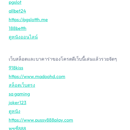
pgslot
allbet24
https://pgslotth.me
188betth
ดูหนังออนไลน์
เว็บสล็อตและบาคาร่าของโครตดีเว็บนี้เล่นแล้วรวยจัดๆ
918kiss
https://www.madoohd.com
สล็อตเว็บตรง
sa gaming
joker123
ดูหนัง
https://www.pussy888play.com
พุซซี่888