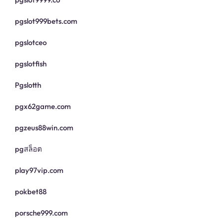
pgslot999bets.com
pgslotceo
pgslotfish
Pgslotth
pgx62game.com
pgzeus88win.com
pgสล็อต
play97vip.com
pokbet88
porsche999.com