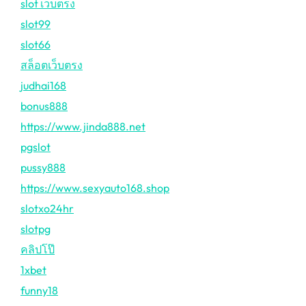
slot เว็บตรง
slot99
slot66
สล็อตเว็บตรง
judhai168
bonus888
https://www.jinda888.net
pgslot
pussy888
https://www.sexyauto168.shop
slotxo24hr
slotpg
คลิปโป๊
1xbet
funny18