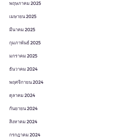
พฤษภาคม 2025
เมษายน 2025
มีนาคม 2025
กุมภาพันธ์ 2025
มกราคม 2025
ธันวาคม 2024
พฤศจิกายน 2024
ตุลาคม 2024
กันยายน 2024
สิงหาคม 2024
กรกฎาคม 2024