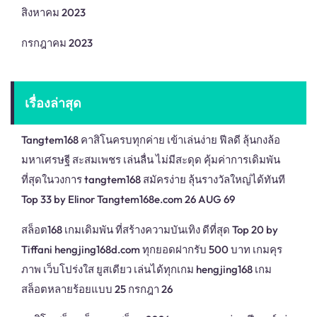
สิงหาคม 2023
กรกฎาคม 2023
เรื่องล่าสุด
Tangtem168 คาสิโนครบทุกค่าย เข้าเล่นง่าย ฟีลดี ลุ้นกงล้อ
มหาเศรษฐี สะสมเพชร เล่นลื่น ไม่มีสะดุด คุ้มค่าการเดิมพัน
ที่สุดในวงการ tangtem168 สมัครง่าย ลุ้นรางวัลใหญ่ได้ทันที
Top 33 by Elinor Tangtem168e.com 26 AUG 69
สล็อต168 เกมเดิมพัน ที่สร้างความบันเทิง ดีที่สุด Top 20 by
Tiffani hengjing168d.com ทุกยอดฝากรับ 500 บาท เกมคุร
ภาพ เว็บโปร่งใส ยูสเดียว เล่นได้ทุกเกม hengjing168 เกม
สล็อตหลายร้อยแบบ 25 กรกฎา 26