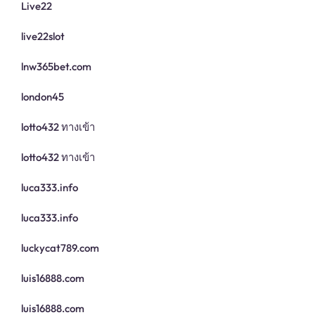
Live22
live22slot
lnw365bet.com
london45
lotto432 ทางเข้า
lotto432 ทางเข้า
luca333.info
luca333.info
luckycat789.com
luis16888.com
luis16888.com