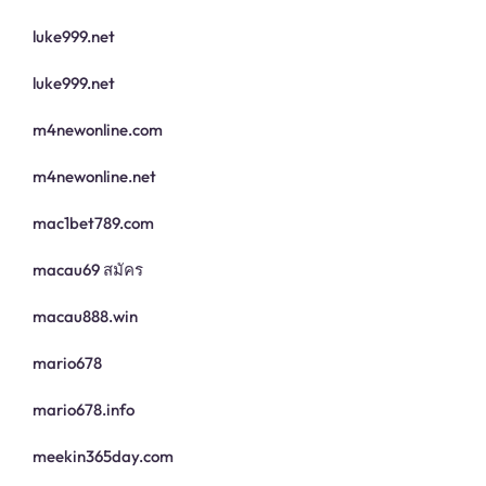
luke999.net
luke999.net
m4newonline.com
m4newonline.net
mac1bet789.com
macau69 สมัคร
macau888.win
mario678
mario678.info
meekin365day.com