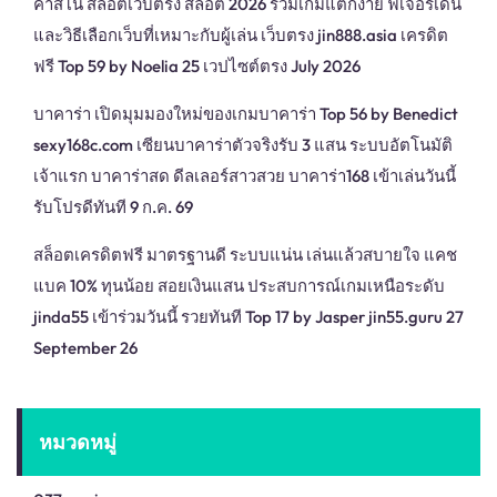
คาสิโน สล็อตเว็บตรง สล็อต 2026 รวมเกมแตกง่าย ฟีเจอร์เด่น
และวิธีเลือกเว็บที่เหมาะกับผู้เล่น เว็บตรง jin888.asia เครดิต
ฟรี Top 59 by Noelia 25 เวปไซต์ตรง July 2026
บาคาร่า เปิดมุมมองใหม่ของเกมบาคาร่า Top 56 by Benedict
sexy168c.com เซียนบาคาร่าตัวจริงรับ 3 แสน ระบบอัตโนมัติ
เจ้าแรก บาคาร่าสด ดีลเลอร์สาวสวย บาคาร่า168 เข้าเล่นวันนี้
รับโปรดีทันที 9 ก.ค. 69
สล็อตเครดิตฟรี มาตรฐานดี ระบบแน่น เล่นแล้วสบายใจ แคช
แบค 10% ทุนน้อย สอยเงินแสน ประสบการณ์เกมเหนือระดับ
jinda55 เข้าร่วมวันนี้ รวยทันที Top 17 by Jasper jin55.guru 27
September 26
หมวดหมู่