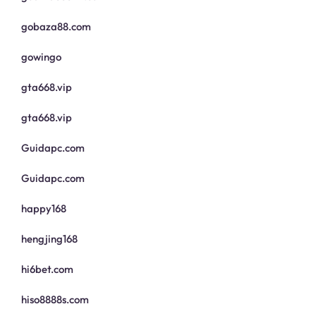
gobaza88.com
gowingo
gta668.vip
gta668.vip
Guidapc.com
Guidapc.com
happy168
hengjing168
hi6bet.com
hiso8888s.com