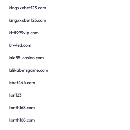
kingxxxbet123.com
kingxxxbet123.com
kitti999vip.com
ktv4sd.com
lala55-casino.com
lalikabetsgame.com
lcbet444.com
lion123
lionth168.com
lionth168.com