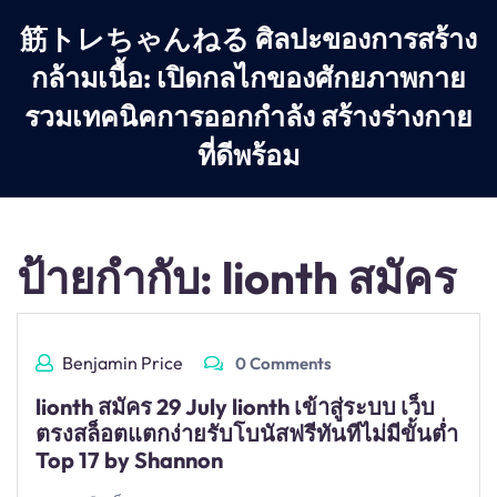
Skip
筋トレちゃんねる ศิลปะของการสร้าง
to
content
กล้ามเนื้อ: เปิดกลไกของศักยภาพกาย
รวมเทคนิคการออกกำลัง สร้างร่างกาย
ที่ดีพร้อม
ป้ายกำกับ:
lionth สมัคร
Benjamin Price
0 Comments
lionth สมัคร 29 July lionth เข้าสู่ระบบ เว็บ
ตรงสล็อตแตกง่ายรับโบนัสฟรีทันทีไม่มีขั้นต่ำ
Top 17 by Shannon