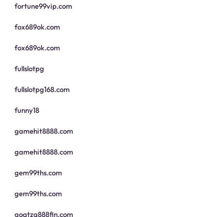
fortune99vip.com
fox689ok.com
fox689ok.com
fullslotpg
fullslotpg168.com
funny18
gamehit8888.com
gamehit8888.com
gem99ths.com
gem99ths.com
goatza888fin.com