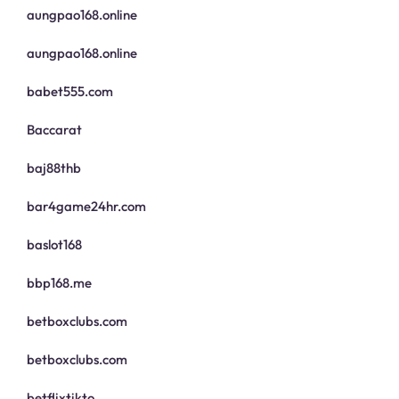
aungpao168.online
aungpao168.online
babet555.com
Baccarat
baj88thb
bar4game24hr.com
baslot168
bbp168.me
betboxclubs.com
betboxclubs.com
betflixtikto