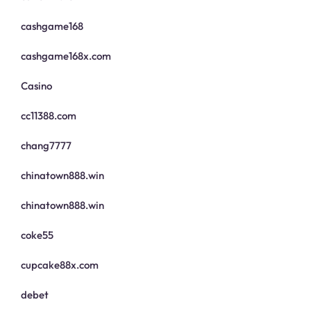
cashgame168
cashgame168x.com
Casino
cc11388.com
chang7777
chinatown888.win
chinatown888.win
coke55
cupcake88x.com
debet