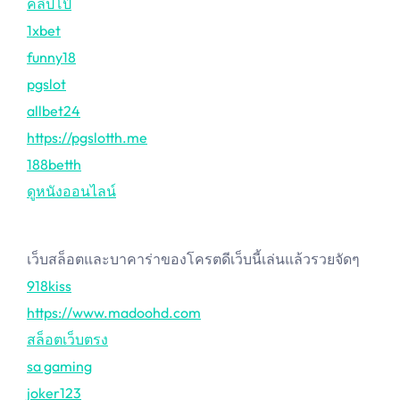
คลิปโป๊
1xbet
funny18
pgslot
allbet24
https://pgslotth.me
188betth
ดูหนังออนไลน์
เว็บสล็อตและบาคาร่าของโครตดีเว็บนี้เล่นแล้วรวยจัดๆ
918kiss
https://www.madoohd.com
สล็อตเว็บตรง
sa gaming
joker123