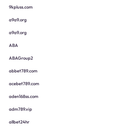
9kpluss.com
a9a9.org
a9a9.org
ABA
ABAGroup2
abbet789.com
acebet789.com
aden168ss.com
adm789.vip
allbet24hr