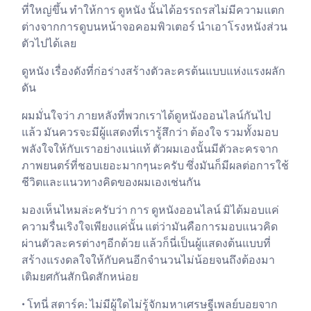
ที่ใหญ่ขึ้น ทำให้การ ดูหนัง นั้นได้อรรถรสไม่มีความแตก
ต่างจากการดูบนหน้าจอคอมพิวเตอร์ นำเอาโรงหนังส่วน
ตัวไปได้เลย
ดูหนัง เรื่องดังที่ก่อร่างสร้างตัวละครต้นแบบแห่งแรงผลัก
ดัน
ผมมั่นใจว่า ภายหลังที่พวกเราได้ดูหนังออนไลน์กันไป
แล้ว มันควรจะมีผู้แสดงที่เรารู้สึกว่า ต้องใจ รวมทั้งมอบ
พลังใจให้กับเราอย่างแน่แท้ ตัวผมเองนั้นมีตัวละครจาก
ภาพยนตร์ที่ชอบเยอะมากๆนะครับ ซึ่งมันก็มีผลต่อการใช้
ชีวิตและแนวทางคิดของผมเองเช่นกัน
มองเห็นไหมล่ะครับว่า การ ดูหนังออนไลน์ มิได้มอบแค่
ความรื่นเริงใจเพียงแค่นั้น แต่ว่ามันคือการมอบแนวคิด
ผ่านตัวละครต่างๆอีกด้วย แล้วก็นี่เป็นผู้แสดงต้นแบบที่
สร้างแรงดลใจให้กับคนอีกจำนวนไม่น้อยจนถึงต้องมา
เติมยศกันสักนิดสักหน่อย
• โทนี่ สตาร์ค: ไม่มีผู้ใดไม่รู้จักมหาเศรษฐีเพลย์บอยจาก