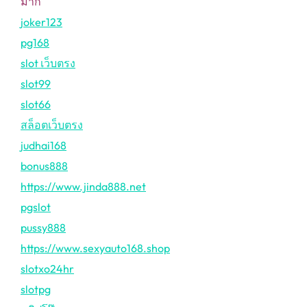
มาก
joker123
pg168
slot เว็บตรง
slot99
slot66
สล็อตเว็บตรง
judhai168
bonus888
https://www.jinda888.net
pgslot
pussy888
https://www.sexyauto168.shop
slotxo24hr
slotpg