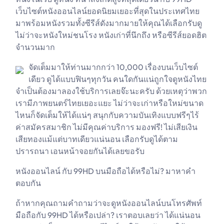
เว็บไซต์หนังออนไลน์ยอดนิยมเยอะที่สุดในประเทศไทย
มาพร้อมหนังรวมทั้งซีรีส์ดังมากมายให้คุณได้เลือกรับดู
ไม่ว่าจะหนังใหม่ชนโรง หนังเก่าที่นึกถึง หรือซีรีส์ยอดฮิต
จำนวนมาก
จัดเต็มมาให้ท่านมากกว่า 10,000 เรื่องบนเว็บไซต์
เดียว ดูได้แบบฟินๆทุกวัน คนใดกันแน่ถูกใจดูหนังไทย
จำเป็นต้องมาลองใช้บริการเลยจ๊ะนะครับ ด้วยเหตุว่าพวก
เรามีภาพยนตร์ไทยเยอะแยะ ไม่ว่าจะเก่าหรือใหม่ขนาด
ไหนก็จัดเต็มให้ได้แน่ๆ สนุกกับความบันเทิงแบบฟรีๆไร้
ค่าสมัครสมาชิก ไม่มีคุณค่าบริการ มองฟรี! ไม่เสียเงิน
เสียทองแม้แต่บาทเดียวแน่นอน เลือกรับดูได้ตาม
ปรารถนา เอนหน้าจอยกันได้เลยขอรับ
หนังออนไลน์ กับ 99HD บนมือถือได้หรือไม่? มาหาคำ
ตอบกัน
ถ้าหากคุณถามคำถามว่าจะดูหนังออนไลน์บนโทรศัพท์
มือถือกับ 99HD ได้หรือเปล่า? เราตอบเลยว่า ได้แน่นอน