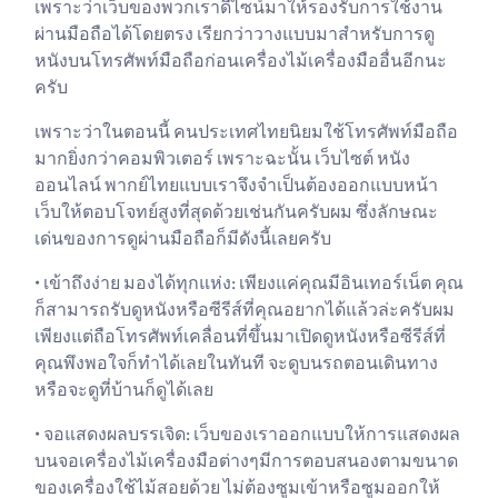
เพราะว่าเว็บของพวกเราดีไซน์มาให้รองรับการใช้งาน
ผ่านมือถือได้โดยตรง เรียกว่าวางแบบมาสำหรับการดู
หนังบนโทรศัพท์มือถือก่อนเครื่องไม้เครื่องมืออื่นอีกนะ
ครับ
เพราะว่าในตอนนี้ คนประเทศไทยนิยมใช้โทรศัพท์มือถือ
มากยิ่งกว่าคอมพิวเตอร์ เพราะฉะนั้น เว็บไซต์ หนัง
ออนไลน์ พากย์ไทยแบบเราจึงจำเป็นต้องออกแบบหน้า
เว็บให้ตอบโจทย์สูงที่สุดด้วยเช่นกันครับผม ซึ่งลักษณะ
เด่นของการดูผ่านมือถือก็มีดังนี้เลยครับ
• เข้าถึงง่าย มองได้ทุกแห่ง: เพียงแค่คุณมีอินเทอร์เน็ต คุณ
ก็สามารถรับดูหนังหรือซีรีส์ที่คุณอยากได้แล้วล่ะครับผม
เพียงแต่ถือโทรศัพท์เคลื่อนที่ขึ้นมาเปิดดูหนังหรือซีรีส์ที่
คุณพึงพอใจก็ทำได้เลยในทันที จะดูบนรถตอนเดินทาง
หรือจะดูที่บ้านก็ดูได้เลย
• จอแสดงผลบรรเจิด: เว็บของเราออกแบบให้การแสดงผล
บนจอเครื่องไม้เครื่องมือต่างๆมีการตอบสนองตามขนาด
ของเครื่องใช้ไม้สอยด้วย ไม่ต้องซูมเข้าหรือซูมออกให้