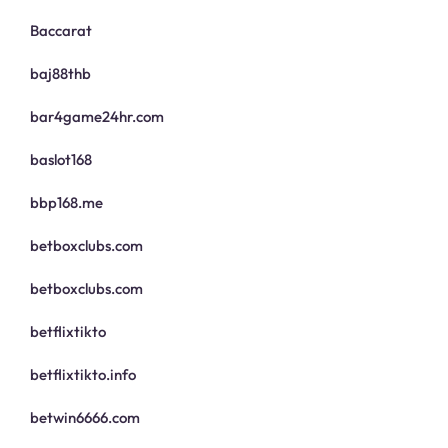
Baccarat
baj88thb
bar4game24hr.com
baslot168
bbp168.me
betboxclubs.com
betboxclubs.com
betflixtikto
betflixtikto.info
betwin6666.com