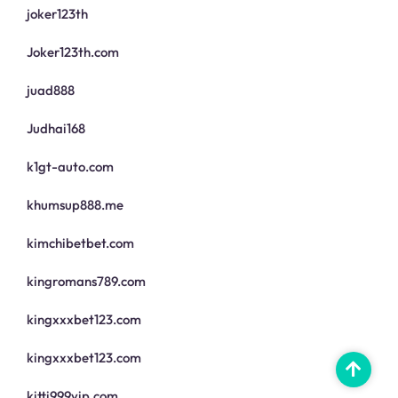
joker123th
Joker123th.com
juad888
Judhai168
k1gt-auto.com
khumsup888.me
kimchibetbet.com
kingromans789.com
kingxxxbet123.com
kingxxxbet123.com
kitti999vip.com