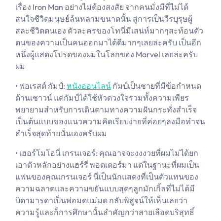
เรื่อง Iron Man อย่างไม่ต้องสงสัย จากคนมั่งมีที่ไม่ได้
สนใจชีวิตมนุษย์ล้นหลามขนาดนั้น สู่การเป็นวีรบุรุษผู้
สละชีวิตตนเอง ตัวละครของโทนี่มีเสน่ห์มากๆสะท้อนตัว
ตนของความเป็นคนออกมาได้ดีมากๆเลยล่ะครับ เป็นอีก
หนึ่งผู้แสดงโปรดของผมในโลกของ Marvel เลยล่ะครับ
ผม
• ฟอเรสต์ กัมป์:
หนังออนไลน์
กัมป์เป็นชายที่มีข้อกำหนด
ด้านเชาวน์ แต่กัมป์ได้ใช้หัวดวงใจรวมทั้งความเพียร
พยายามสำหรับการเดินตามทางความฝันกระทั่งสำเร็จ
เป็นต้นแบบของแนวความคิดเรียบง่ายที่ค่อยๆลงมือทำจน
สำเร็จสุดท้ายนั่นเองครับผม
• เฮอร์โมโอนี่ เกรนเจอร์: คุณอาจจะงงงวยที่ผมไม่ได้ยก
เอาตัวหลักอย่างแฮร์รี่ พอตเตอร์มา แต่ในฐานะที่ผมเป็น
แฟนของคุณเกรนเจอร์ นี่เป็นนักแสดงที่เป็นตัวแทนของ
ความฉลาดและความขยันแบบสุดๆลูกมักเกิ้ลที่ไม่ได้มี
บิดามารดาเป็นพ่อมดแม่มด กลับพิสูจน์ให้เห็นเลยว่า
ความรู้และก็การศึกษานั้นสำคัญกว่าสายเลือดบริสุทธิ์