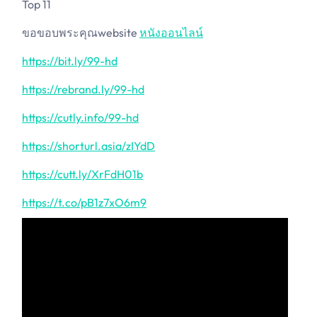
Top 11
ขอขอบพระคุณwebsite
หนังออนไลน์
https://bit.ly/99-hd
https://rebrand.ly/99-hd
https://cutly.info/99-hd
https://shorturl.asia/zIYdD
https://cutt.ly/XrFdH01b
https://t.co/pB1z7xO6m9