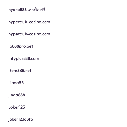
hydra888 เครดิตฟรี
hyperclub-casino.com
hyperclub-casino.com
ib888pro.bet
infyplus888.com
item388.net
Jinda55
jinda888
Joker123
joker123auto