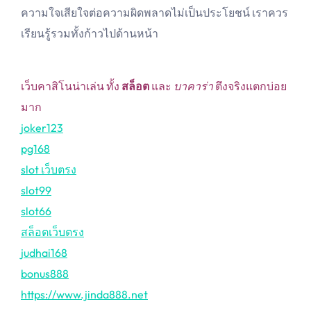
ความใจเสียใจต่อความผิดพลาดไม่เป็นประโยชน์ เราควร
เรียนรู้รวมทั้งก้าวไปด้านหน้า
เว็บคาสิโนน่าเล่น ทั้ง
สล็อต
และ
บาคาร่า
ตึงจริงแตกบ่อย
มาก
joker123
pg168
slot เว็บตรง
slot99
slot66
สล็อตเว็บตรง
judhai168
bonus888
https://www.jinda888.net