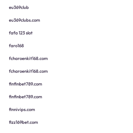
eu369club
eu369clubs.com
fafa 123 slot
faro168
fcharoenkit168.com
fcharoenkit168.com
finfinbet789.com
finfinbet789.com
finnivips.com
fizz169bet.com