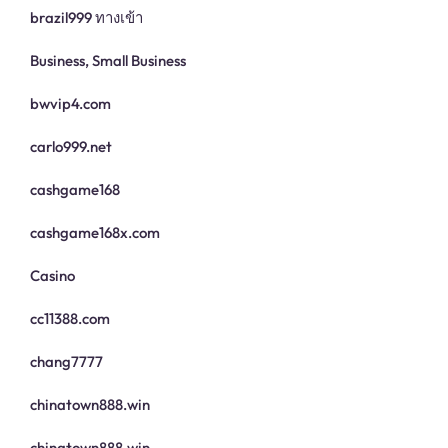
brazil999 ทางเข้า
Business, Small Business
bwvip4.com
carlo999.net
cashgame168
cashgame168x.com
Casino
cc11388.com
chang7777
chinatown888.win
chinatown888.win