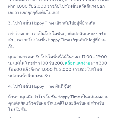
ฝาก 1,000 รับ 2,000 ราวกับโปรโมชั่น สวัสดีแรง บอก
เลยว่า แจกจุกๆดังเดิมไปเลย!
3. โปรโมชั่น Happy Time เย้ๆกลับไปอยู่ที่บ้านกัน
ก็จำต้องกล่าวว่าเป็นโปรโมชั่นญาติแฝดนั่นแหละขอรับ
ฮ่า… เพราะโปรโมชั่น Happy Time เย้ๆกลับไปอยู่ที่บ้าน
กัน
คุณสามารถมารับโปรโมชั่นนี้ได้ในขณะ 17:00 – 19:00
น. แค่นั้น โดยฝาก 100 รับ 200,
สล็อตแตกง่าย
ฝาก 300
รับ 600 แล้วก็ฝาก 1,000 รับ 2,000 ราวสองโปรโมชั่
นก่อนหน้านั่นเองขอรับ
4. โปรโมชั่น Happy Time ฝันดี จุ๊บๆ
ถ้าหากคุณคิดว่าโปรโมชั่น Happy Time เป็นแค่แฝดสาม
คุณคิดผิดแล้วครับผม จัดแฝดสี่ไปเลยสิครับผม! สำหรับ
โปรโมชั่น