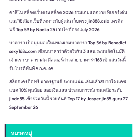
คาสิโน สล็อตเว็บตรง สล็อต 2026 รวมเกมแตกง่าย ฟีเจอร์เด่น
และวิธีเลือกเว็บที่เหมาะกับผู้เล่น เว็บตรง jin888.asia เครดิต
ฟรี Top 59 by Noelia 25 เวปไซต์ตรง July 2026
บาคาร่า เปิดมุมมองใหม่ของเกมบาคาร่า Top 56 by Benedict
sexy168c.com เซียนบาคาร่าตัวจริงรับ 3 แสน ระบบอัตโนมัติ
เจ้าแรก บาคาร่าสด ดีลเลอร์สาวสวย บาคาร่า168 เข้าเล่นวันนี้
รับโปรดีทันที 9 ก.ค. 69
สล็อตเครดิตฟรี มาตรฐานดี ระบบแน่น เล่นแล้วสบายใจ แคช
แบค 10% ทุนน้อย สอยเงินแสน ประสบการณ์เกมเหนือระดับ
jinda55 เข้าร่วมวันนี้ รวยทันที Top 17 by Jasper jin55.guru 27
September 26
หมวดหมู่