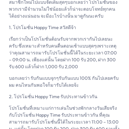
สมาชิกใหม่ไปแบบจัดเต็มสุดๆบอกเลยว่า โปรโมชั่นของ
พวกเรามีจำนวนไม่ใช่น้อยแล้วก็น่าจะตอบโจทย์ทุกคน
ได้อย่างแน่นอน จะมีอะไรบ้างนั้น มาดูกันนะครับ
1. โปรโมชั่น Happy Time สวัสดีจ้า
เรียกว่าเป็นโปรโมชั่นต้อนรับจากพวกเรากันไปเลยนะ
ครับ ซึ่งเหมาะสำหรับคนตื่นตอนเช้าแบบสุดๆเพราะเหตุ
ว่าคุณสามารถมารับโปรโมชั่นนี้ได้ในระยะเวลา 07:00
– 09:00 น. เพียงแค่นั้น โดยฝาก 100 รับ 200, ฝาก 300
รับ 600 แล้วก็ฝาก 1,000 รับ 2,000
บอกเลยว่า รับกันแบบจุกๆรับกันแบบ 100% กันไปเลยครับ
ผม คนไหนกันพอใจก็มารับได้เลยจ้ะ
2. โปรโมชั่น Happy Time รับประทานข้าวกัน
โปรโมชั่นที่เหมาะแก่การเล่นในช่วงพักกลางวันเสียจริง
กับโปรโมชั่น Happy Time รับประทานข้าวกัน ที่คุณ
สามารถมารับโปรโมชั่นนี้ได้ในระยะเวลา 11:00 – 13:00
น. แค่นั้น โดยฝาก 100 รับ 200, ฝาก 300 รับ 600 รวมทั้ง