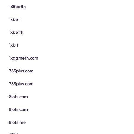
188betth
1xbet
1xbetth
1xbit
1xgameth.com
789plus.com
789plus.com
8lots.com
8lots.com
8lots.me