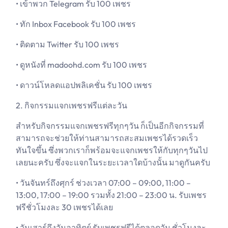
• เข้าพวก Telegram รับ 100 เพชร
• ทัก Inbox Facebook รับ 100 เพชร
• ติดตาม Twitter รับ 100 เพชร
• ดูหนังที่ madoohd.com รับ 100 เพชร
• ดาวน์โหลดแอปพลิเคชั่น รับ 100 เพชร
2. กิจกรรมแจกเพชรฟรีแต่ละวัน
สำหรับกิจกรรมแจกเพชรฟรีทุกๆวัน ก็เป็นอีกกิจกรรมที่
สามารถจะช่วยให้ท่านสามารถสะสมเพชรได้รวดเร็ว
ทันใจขึ้น ซึ่งพวกเราก็พร้อมจะแจกเพชรให้กับทุกๆวันไป
เลยนะครับ ซึ่งจะแจกในระยะเวลาใดบ้างนั้น มาดูกันครับ
• วันจันทร์ถึงศุกร์ ช่วงเวลา 07:00 – 09:00, 11:00 –
13:00, 17:00 – 19:00 รวมทั้ง 21:00 – 23:00 น. รับเพชร
ฟรีชั่วโมงละ 30 เพชรได้เลย
• วันเสาร์ถึงวันอาทิตย์ รับเพชรฟรีได้ตลอดวัน ชั่วโมงละ