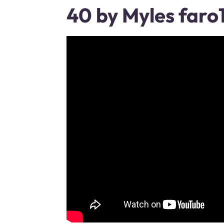
40 by Myles faro