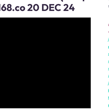
168.co 20 DEC 24