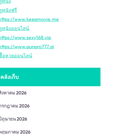
ดูหนัง
ดูหนังฟรี
https://www.keepmovie.me
ดูหนังออนไลน์
https://www.sexy168.vip
https://www.punpro777.ai
ซื้อหวยออนไลน์
คลังเก็บ
สิงหาคม 2026
กรกฎาคม 2026
มิถุนายน 2026
พฤษภาคม 2026