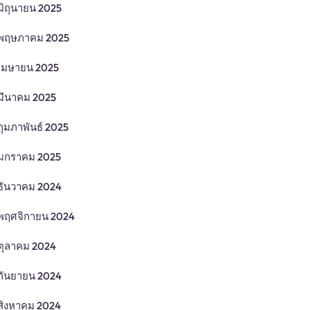
มิถุนายน 2025
พฤษภาคม 2025
เมษายน 2025
มีนาคม 2025
กุมภาพันธ์ 2025
มกราคม 2025
ธันวาคม 2024
พฤศจิกายน 2024
ตุลาคม 2024
กันยายน 2024
สิงหาคม 2024