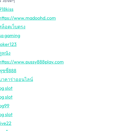
รวยจัดๆ
918kiss
https://www.madoohd.com
สล็อตเว็บตรง
sa gaming
joker123
ดูหนัง
https://www.pussy888play.com
พุซซี่888
บาคาร่าออนไลน์
pg slot
pg slot
pg99
pg slot
live22