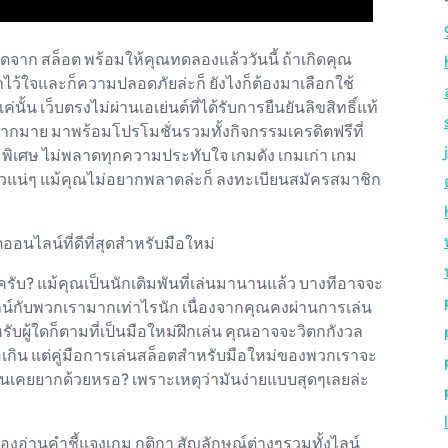
ี่สุดจาก สล็อต พร้อมให้คุณทดลองแล้ววันนี้ ถ้าเกิดคุณ
าไว้ใจและก็ความปลอดภัยล่ะก็ ยังไงก็ต้องมาเลือกใช้
ั้น เว็บตรงไม่ผ่านเอเย่นต์ที่ได้รับการยืนยันลิขสิทธิ์แท้
นมากมาย มาพร้อมโปรโมชั่นรวมทั้งกิจกรรมเครดิตฟรีที่
พิเศษ ไม่พลาดทุกความประทับใจ เกมดัง เกมเก่า เกม
ยวแน่ๆ แม้คุณไม่อยากพลาดล่ะก็ ลงทะเบียนสมัครสมาชิก
อตออนไลน์ที่ดีที่สุดสำหรับมือใหม่
งครับ? แม้คุณเป็นนักเดิมพันที่เล่นมานานแล้ว บางทีอาจจะ
ลน์กับพวกเรามากเท่าไรนัก เนื่องจากคุณคงผ่านการเล่น
ับผู้ใดก็ตามที่เป็นมือใหม่ฝึกเล่น คุณอาจจะวิตกกังวล
ลือเกิน แต่คู่มือการเล่นสล็อตสำหรับมือใหม่ของพวกเราจะ
้นเคยยากด้วยหรอ? เพราะเหตุว่ามันง่ายแบบสุดๆเลยล่ะ
้องอ่านคำชี้แจงเกม กติกา สัญลักษณ์ต่างๆรวมทั้งไลน์