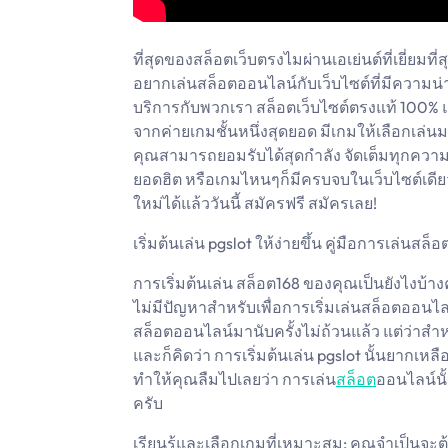
ที่สุดของสล็อตเว็บตรงไมผ่านเอเย่นต์ที่เยี่ยมท
อยากเล่นสล็อตออนไลน์กับเว็บไซต์ที่มีความน่
บริการกับพวกเรา สล็อตเว็บไซต์ตรงแท้ 100% แค่น
จากค่ายเกมชั้นหนึ่งสุดยอด มีเกมให้เลือกเล่
คุณสามารถยอมรับได้สุดกำลัง จัดเต็มทุกความ
ยอดฮิต หรือเกมไหนๆก็มีครบจบในเว็บไซต์เดี
ใหม่ได้แล้ววันนี้ สมัครฟรี สมัครเลย!
เริ่มต้นเล่น pgslot ให้ง่ายขึ้น คู่มือการเล่นสล็
การเริ่มต้นเล่น สล็อต168 ของคุณเป็นยังไงบ้า
ไม่มีปัญหาสำหรับเพื่อการเริ่มเล่นสล็อตออนไ
สล็อตออนไลน์มานับครั้งไม่ถ้วนแล้ว แต่ว่าสำหร
และก็คิดว่า การเริ่มต้นเล่น pgslot นั้นยากเห
ทำให้คุณลืมไปเลยว่า การเล่น
สล็อต
ออนไลน์นั
ครับ
เรียนรู้และเลือกเกมที่เหมาะสม: คุณจำเป็นจะต