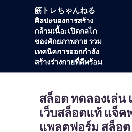
Skip
筋トレちゃんねる
to
content
ศิลปะของการสร้าง
กล้ามเนื้อ: เปิดกลไก
ของศักยภาพกาย รวม
เทคนิคการออกกำลัง
สร้างร่างกายที่ดีพร้อม
สล็อต ทดลองเล่น 
เว็บสล็อตแท้ แจ็
แพลตฟอร์ม สล็อต 