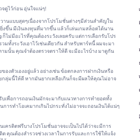
ดูไว้ก่อน อุ่นใจแน่ๆ!
หวานแบบสุดๆเนื่องจากโปรโมชั่นต่างๆมีส่วนสำคัญใน
งขึ้น มีเงินลงทุนที่มากขึ้น แล้วก็เล่นเกมสล็อตได้นาน
 ก็ไม่มีอะไรที่คุณต้องระวังเลยครับ แต่การเลือกรับโปร
รวมทั้งระวังเอาไว้เช่นเดียวกัน สำหรับพาร์ทนี้ ผมจะมา
ามนั้น คุณจำต้องตรวจตราให้ดี จะมีอะไรบ้าง มาดูกัน
ไขของตัวเองอยู่แล้ว อย่างเช่น ข้อตกลงการฝากเงินหรือ
กลุ่มนี้ให้ดี หากมันยากเหลือเกินก็จะมีผลให้คุณไม่อาจ
รับเพื่อการถอนเงินมักจะมากับแนวทางการทำยอดทั้ง
ในการทำโอเคมากเกินไปกระทั่งไม่อาจจะถอนเงินได้แน่ๆ
ั่นเครดิตฟรีบางโปรโมชั่นอาจจะเป็นไปได้ว่าจะมีการ
รดิต คุณต้องสำรวจช่วงเวลาในการรับและการใช้ให้แจ้ง