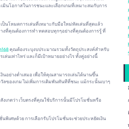
ด้ประเมินโอกาสในการชนะและเลือกเกมที่เหมาะสมกับการ
เป็นโหมดการเล่นที่เหมาะกับมือใหม่หัดเล่นที่สุดแล้ว
งที่คุณต้องการทำ ทดสอบทุกๆอย่างที่คุณต้องการรู้ ที่
ต168
คุณต้องระบุงบประมาณรวมทั้งวัตถุประสงค์สำหรับ
เท่าไหร่ และก็มีเป้าหมายอย่างไร ทั้งคู่อย่างนี้
้วยเงินอย่างต่ำเสมอ เพื่อให้คุณสามารถเล่นได้นานขึ้น
ลของเกม ไม่เพิ่มการเดิมพันทันทีที่ชนะ แม้กระนั้นเบาๆ
ังเกตว่า เว็บตรงที่คุณใช้บริการนั้นมีโปรโมชั่นหรือ
่นพิเศษด้วย การเลือกรับโปรโมชั่นจะช่วยประหยัดเงิน