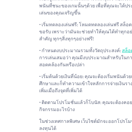
พนันที่ชนะของเกมนั้นๆด้วย เพื่อที่คุณจะไ
เล่นของคุณเจริญขึ้น
• เริ่มทดลองเล่นฟรี: โหมดทดลองเล่นฟรี สล็อต 
ขอรับ เพราะว่ามันจะช่วยทำให้คุณได้ทำทุกอย่า
สำคัญ ทุกๆสิ่งทุกๆอย่างฟรี!
• กำหนดงบประมาณรวมทั้งวัตถุประสงค์:
สล็อ
การเล่นเสมอว่า คุณมีงบประมาณสำหรับในการเล่น
สอดคล้องกันหรือเปล่า
• เริ่มต้นด้วยเงินที่น้อย: คุณจะต้องเริ่มพนันด
ศึกษาและก็ทำความเข้าใจหลักการจ่ายเงินรางวั
เพิ่มเมื่อถึงจุดที่เพิ่มได้
• ติดตามโปรโมชั่นแล้วก็โบนัส: คุณจะต้องคอยส
กิจกรรมอะไรบ้าง
ในช่วงเทศกาลพิเศษ เว็บไซต์มักจะออกโปรโมชั
ลงทุนได้