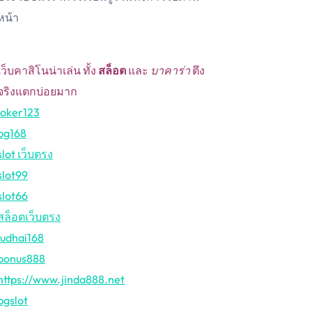
หน้า
เว็บคาสิโนน่าเล่น ทั้ง
สล็อต
และ
บาคาร่า
ตึง
จริงแตกบ่อยมาก
joker123
pg168
slot เว็บตรง
slot99
slot66
สล็อตเว็บตรง
judhai168
bonus888
https://www.jinda888.net
pgslot