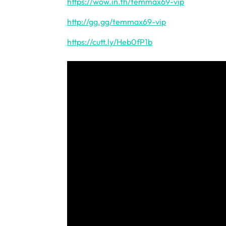
https://wow.in.th/temmax69-vip
http://gg.gg/temmax69-vip
https://cutt.ly/Heb0fP1b