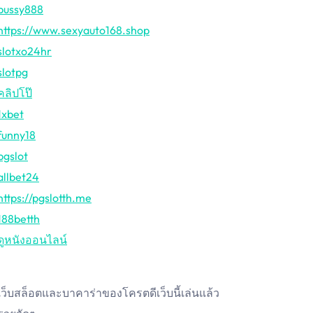
pussy888
https://www.sexyauto168.shop
slotxo24hr
slotpg
คลิปโป๊
1xbet
funny18
pgslot
allbet24
https://pgslotth.me
188betth
ดูหนังออนไลน์
เว็บสล็อตและบาคาร่าของโครตดีเว็บนี้เล่นแล้ว