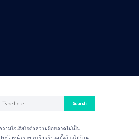
ความใจเสียใจต่อความผิดพลาดไม่เป็น
ประโยชน์ เราควรเรียนรู้รวมทั้งก้าวไปด้าน