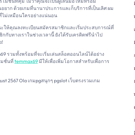
ั่นที่คุ้ม ไม่ว่าคุณจะเป็นผู้เล่นมือใหม่หรือมี
ณอยาก ด้วยเกมที่นานาประการและก็บริการที่เป็นเลิศ ผม
ที่ไม่เหมือนใครอย่างแน่นอน
แนะให้คุณลงทะเบียนสมัครสมาชิกและเริ่มประสบการณ์ที่
ชิกกับทางเราในช่วงเวลานี้ ยังได้รับเครดิตฟรีนำไป
ย!
 สล็อต69 รวมทั้งพร้อมที่จะเริ่มเล่นสล็อตออนไลน์ได้อย่าง
ชั่นที่
temmax69
มีให้เพื่อเพิ่มโอกาสสำหรับเพื่อการ
gust 2567 Ola เกมpgสนุกๆ pgslot เว็บตรงรวมเกม