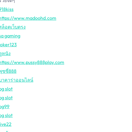
รวยจัดๆ
918kiss
https://www.madoohd.com
สล็อตเว็บตรง
sa gaming
joker123
ดูหนัง
https://www.pussy888play.com
พุซซี่888
บาคาร่าออนไลน์
pg slot
pg slot
pg99
pg slot
live22