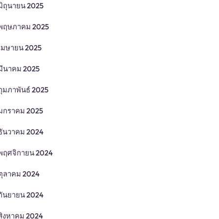
มิถุนายน 2025
พฤษภาคม 2025
เมษายน 2025
มีนาคม 2025
กุมภาพันธ์ 2025
มกราคม 2025
ธันวาคม 2024
พฤศจิกายน 2024
ตุลาคม 2024
กันยายน 2024
สิงหาคม 2024