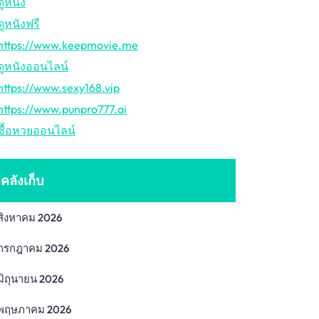
ดูหนัง
ดูหนังฟรี
https://www.keepmovie.me
ดูหนังออนไลน์
https://www.sexy168.vip
https://www.punpro777.ai
ซื้อหวยออนไลน์
คลังเก็บ
สิงหาคม 2026
กรกฎาคม 2026
มิถุนายน 2026
พฤษภาคม 2026