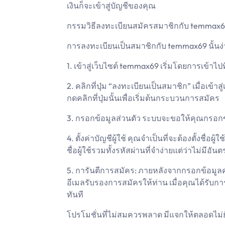
เงินก็จะเข้าสู่บัญชีของคุณ
กรรมวิธีลงทะเบียนสมัครสมาชิกกับ temmax
การลงทะเบียนเป็นสมาชิกกับ temmax69 นั้นง่า
1. เข้าสู่เว็บไซต์ temmax69 เริ่มโดยการเข้า
2. คลิกที่ปุ่ม “ลงทะเบียนเป็นสมาชิก” เมื่อเข้า
กดคลิกที่ปุ่มนั้นเพื่อเริ่มต้นกระบวนการสมัคร
3. กรอกข้อมูลส่วนตัว ระบบจะขอให้คุณกรอกข้อมู
4. ตั้งค่าบัญชีผู้ใช้ คุณจำเป็นที่จะต้องตั้งชื
ชื่อผู้ใช้รวมทั้งรหัสผ่านที่จำง่ายแต่ว่าไม่มีอัน
5. การันตีการสมัคร: ภายหลังจากกรอกข้อมูลค
อีเมลรับรองการสมัครให้ท่าน เมื่อคุณได้รับกา
ทันที
โปรโมชั่นที่ไม่สมควรพลาด มีแจกให้ตลอดไม่ยั