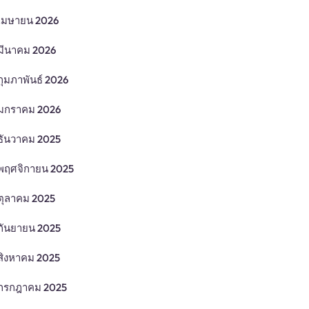
เมษายน 2026
มีนาคม 2026
กุมภาพันธ์ 2026
มกราคม 2026
ธันวาคม 2025
พฤศจิกายน 2025
ตุลาคม 2025
กันยายน 2025
สิงหาคม 2025
กรกฎาคม 2025