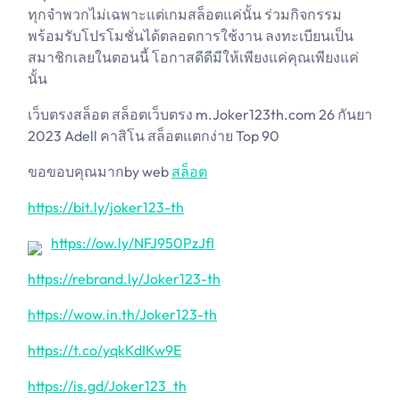
ทุกจำพวกไม่เฉพาะแต่เกมสล็อตแค่นั้น ร่วมกิจกรรม
พร้อมรับโปรโมชั่นได้ตลอดการใช้งาน ลงทะเบียนเป็น
สมาชิกเลยในตอนนี้ โอกาสดีดีมีให้เพียงแค่คุณเพียงแค่
นั้น
เว็บตรงสล็อต สล็อตเว็บตรง m.Joker123th.com 26 กันยา
2023 Adell คาสิโน สล็อตแตกง่าย Top 90
ขอขอบคุณมากby web
สล็อต
https://bit.ly/joker123-th
https://ow.ly/NFJ950PzJfI
https://rebrand.ly/Joker123-th
https://wow.in.th/Joker123-th
https://t.co/yqkKdIKw9E
https://is.gd/Joker123_th