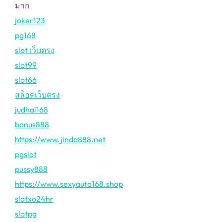
มาก
joker123
pg168
slot เว็บตรง
slot99
slot66
สล็อตเว็บตรง
judhai168
bonus888
https://www.jinda888.net
pgslot
pussy888
https://www.sexyauto168.shop
slotxo24hr
slotpg