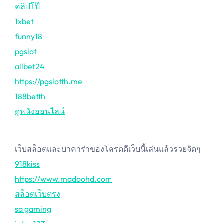
คลิปโป๊
1xbet
funny18
pgslot
allbet24
https://pgslotth.me
188betth
ดูหนังออนไลน์
เว็บสล็อตและบาคาร่าของโครตดีเว็บนี้เล่นแล้วรวยจัดๆ
918kiss
https://www.madoohd.com
สล็อตเว็บตรง
sa gaming