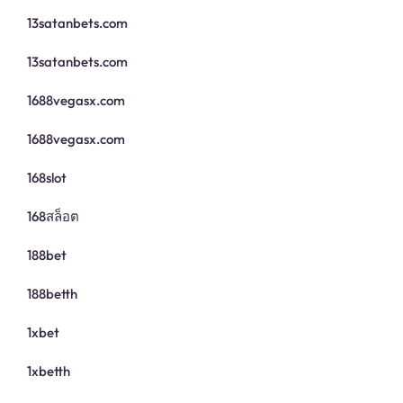
13satanbets.com
13satanbets.com
1688vegasx.com
1688vegasx.com
168slot
168สล็อต
188bet
188betth
1xbet
1xbetth