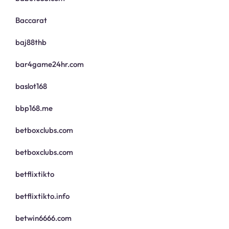
Baccarat
baj88thb
bar4game24hr.com
baslot168
bbp168.me
betboxclubs.com
betboxclubs.com
betflixtikto
betflixtikto.info
betwin6666.com