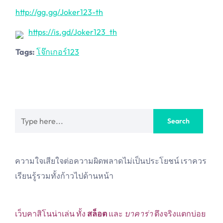
http://gg.gg/Joker123-th
https://is.gd/Joker123_th
Tags:
โจ๊กเกอร์123
ความใจเสียใจต่อความผิดพลาดไม่เป็นประโยชน์ เราควร
เรียนรู้รวมทั้งก้าวไปด้านหน้า
เว็บคาสิโนน่าเล่น ทั้ง
สล็อต
และ
บาคาร่า
ตึงจริงแตกบ่อย