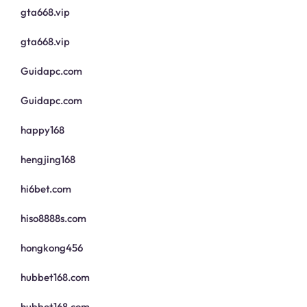
gta668.vip
gta668.vip
Guidapc.com
Guidapc.com
happy168
hengjing168
hi6bet.com
hiso8888s.com
hongkong456
hubbet168.com
hubbet168.com