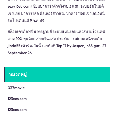
sexy168c.com เซียนบาคาร่าตัวจริงรับ 3 แสน ระบบอัตโนมัติ
เจ้าแรก บาคาร่าสด ดีลเลอร์สาวสวย บาคาร่า168 เข้าเล่นวันนี้
รับโปรดีทันที 9 ก.ค. 69
สล็อตเครดิตฟรี มาตรฐานดี ระบบแน่น เล่นแล้วสบายใจ แคช
แบค 10% ทุนน้อย สอยเงินแสน ประสบการณ์เกมเหนือระดับ
jinda55 เข้าร่วมวันนี้ รวยทันที Top 17 by Jasper jin55.guru 27
September 26
หมวดหมู่
037movie
123xos.com
123xos.com