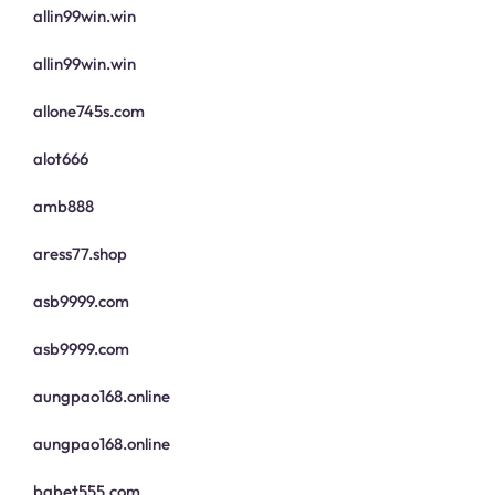
allin99win.win
allin99win.win
allone745s.com
alot666
amb888
aress77.shop
asb9999.com
asb9999.com
aungpao168.online
aungpao168.online
babet555.com