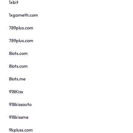
1xbit
1xgameth.com
789plus.com
789plus.com
8lots.com
8lots.com
8lots.me
918Kiss
918kissauto
918kissme
9kpluss.com