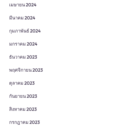
เมษายน 2024
มีนาคม 2024
กุมภาพันธ์ 2024
มกราคม 2024
ธันวาคม 2023
พฤศจิกายน 2023
ตุลาคม 2023
กันยายน 2023
สิงหาคม 2023
กรกฎาคม 2023