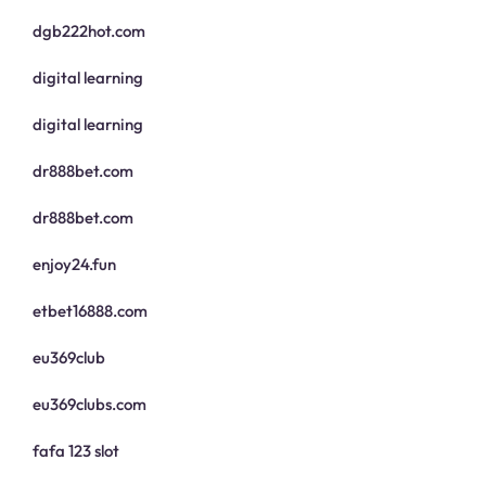
dgb222hot.com
digital learning
digital learning
dr888bet.com
dr888bet.com
enjoy24.fun
etbet16888.com
eu369club
eu369clubs.com
fafa 123 slot