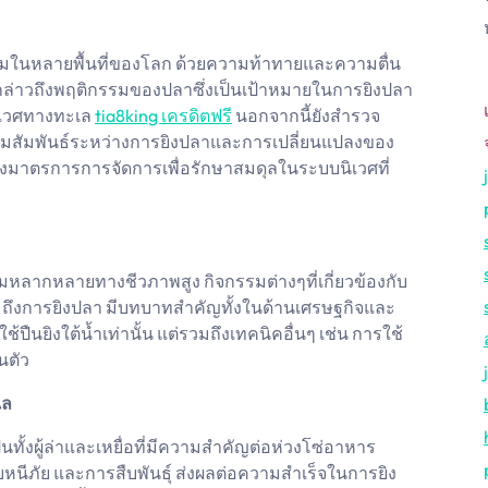
ิยมในหลายพื้นที่ของโลก ด้วยความท้าทายและความตื่น
้จะกล่าวถึงพฤติกรรมของปลาซึ่งเป็นเป้าหมายในการยิงปลา
ิเวศทางทะเล
tia8king เครดิตฟรี
นอกจากนี้ยังสำรวจ
งความสัมพันธ์ระหว่างการยิงปลาและการเปลี่ยนแปลงของ
าตรการการจัดการเพื่อรักษาสมดุลในระบบนิเวศที่
หลากหลายทางชีวภาพสูง กิจกรรมต่างๆที่เกี่ยวข้องกับ
วมถึงการยิงปลา มีบทบาทสำคัญทั้งในด้านเศรษฐกิจและ
ปืนยิงใต้น้ำเท่านั้น แต่รวมถึงเทคนิคอื่นๆ เช่น การใช้
นตัว
เล
้งผู้ล่าและเหยื่อที่มีความสำคัญต่อห่วงโซ่อาหาร
ีภัย และการสืบพันธุ์ ส่งผลต่อความสำเร็จในการยิง