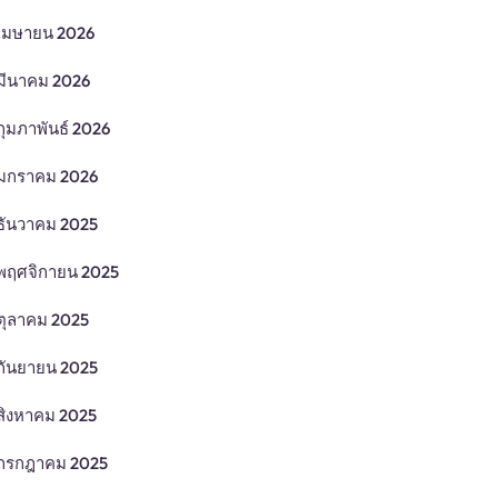
เมษายน 2026
มีนาคม 2026
กุมภาพันธ์ 2026
มกราคม 2026
ธันวาคม 2025
พฤศจิกายน 2025
ตุลาคม 2025
กันยายน 2025
สิงหาคม 2025
กรกฎาคม 2025