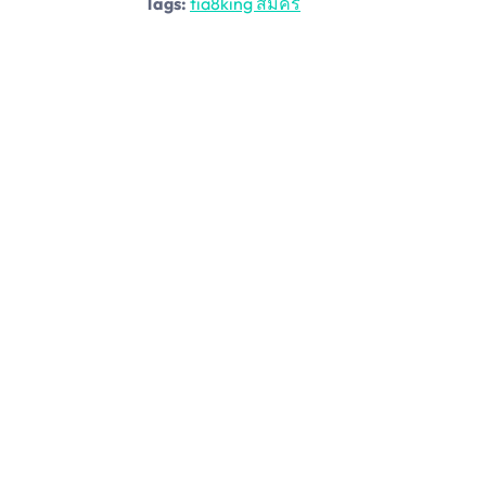
Tags:
tia8king สมัคร