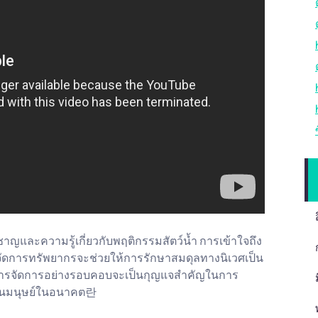
ชาญและความรู้เกี่ยวกับพฤติกรรมสัตว์น้ำ การเข้าใจถึง
จัดการทรัพยากรจะช่วยให้การรักษาสมดุลทางนิเวศเป็น
บริหารจัดการอย่างรอบคอบจะเป็นกุญแจสำคัญในการ
ุมชนมนุษย์ในอนาคต란