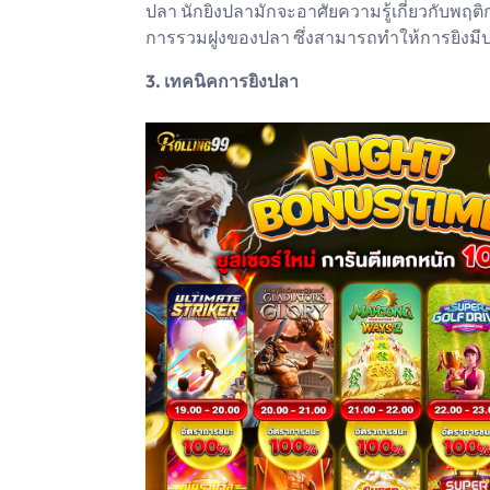
ปลา นักยิงปลามักจะอาศัยความรู้เกี่ยวกับพ
การรวมฝูงของปลา ซึ่งสามารถทำให้การยิงมีปร
3. เทคนิคการยิงปลา