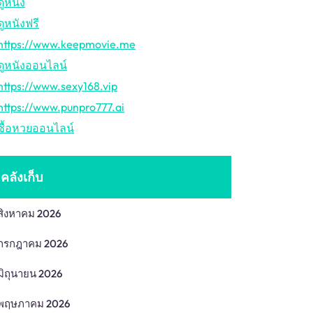
ดูหนัง
ดูหนังฟรี
https://www.keepmovie.me
ดูหนังออนไลน์
https://www.sexy168.vip
https://www.punpro777.ai
ซื้อหวยออนไลน์
คลังเก็บ
สิงหาคม 2026
กรกฎาคม 2026
มิถุนายน 2026
พฤษภาคม 2026