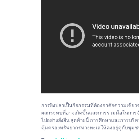
การยิงปลาเป็นกิจกรรมที่ต้องอาศัยความเชี่ยว
ผลกระทบที่อาจเกิดขึ้นและการร่วมมือในการ
ไปอย่างยั่งยืน สุดท้ายนี้ การศึกษาและการ
คุ้มครองทรัพยากรทางทะเลให้คงอยู่คู่กับช