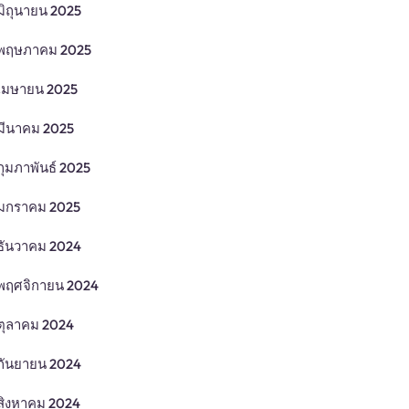
มิถุนายน 2025
พฤษภาคม 2025
เมษายน 2025
มีนาคม 2025
กุมภาพันธ์ 2025
มกราคม 2025
ธันวาคม 2024
พฤศจิกายน 2024
ตุลาคม 2024
กันยายน 2024
สิงหาคม 2024