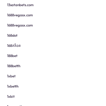
13satanbets.com
1688vegasx.com
1688vegasx.com
168slot
168สล็อต
188bet
188betth
1xbet
1xbetth
1xbit