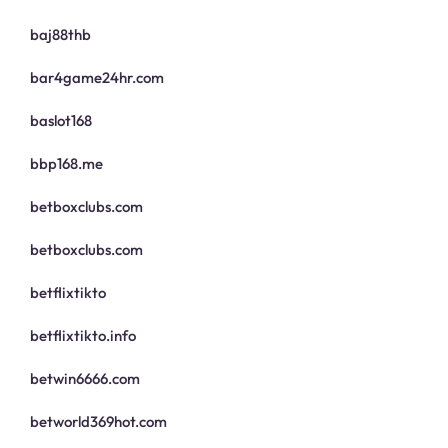
baj88thb
bar4game24hr.com
baslot168
bbp168.me
betboxclubs.com
betboxclubs.com
betflixtikto
betflixtikto.info
betwin6666.com
betworld369hot.com