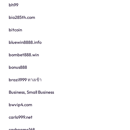
bh99
bio285th.com
bitcoin
bluewin8888.info
bombet888.win
bonus888
brazil999 ทางเข้า
Business, Small Business
bwvip4.com
carlo999.net
cashgame168