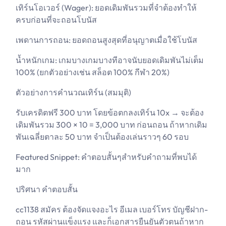
เทิร์นโอเวอร์ (Wager): ยอดเดิมพันรวมที่จำต้องทำให้
ครบก่อนที่จะถอนโบนัส
เพดานการถอน: ยอดถอนสูงสุดที่อนุญาตเมื่อใช้โบนัส
น้ำหนักเกม: เกมบางเกมบางทีอาจนับยอดเดิมพันไม่เต็ม
100% (ยกตัวอย่างเช่น สล็อต 100% กีฬา 20%)
ตัวอย่างการคำนวณเทิร์น (สมมุติ)
รับเครดิตฟรี 300 บาท โดยข้อตกลงเทิร์น 10x → จะต้อง
เดิมพันรวม 300 × 10 = 3,000 บาท ก่อนถอน ถ้าหากเดิม
พันเฉลี่ยตาละ 50 บาท จำเป็นต้องเล่นราวๆ 60 รอบ
Featured Snippet: คำตอบสั้นๆสำหรับคำถามที่พบได้
มาก
ปริศนา คำตอบสั้น
cc1138 สมัคร ต้องจัดแจงอะไร อีเมล เบอร์โทร บัญชีฝาก-
ถอน รหัสผ่านแข็งแรง และก็เอกสารยืนยันตัวตนถ้าหาก