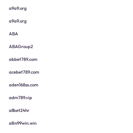
a9a9.org
a9a9.org
ABA
ABAGroup2
abbet789.com
acebet789.com
aden168ss.com
adm789.vip
allbet24hr
allin99win.win