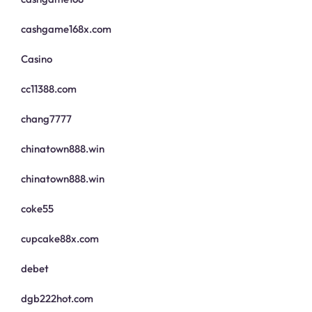
cashgame168x.com
Casino
cc11388.com
chang7777
chinatown888.win
chinatown888.win
coke55
cupcake88x.com
debet
dgb222hot.com