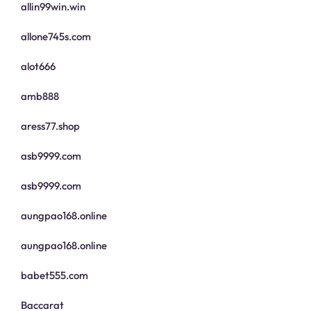
allin99win.win
allone745s.com
alot666
amb888
aress77.shop
asb9999.com
asb9999.com
aungpao168.online
aungpao168.online
babet555.com
Baccarat