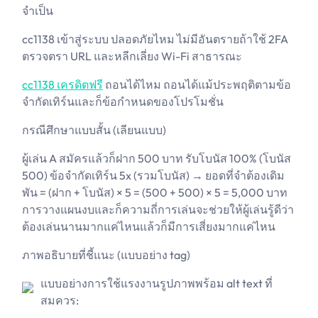
จำเป็น
cc1138 เข้าสู่ระบบ ปลอดภัยไหม ไม่มีอันตรายถ้าใช้ 2FA
ตรวจตรา URL และหลีกเลี่ยง Wi-Fi สาธารณะ
cc1138 เครดิตฟรี
ถอนได้ไหม ถอนได้แม้ประพฤติตามข้อ
จำกัดเทิร์นและก็ข้อกำหนดของโปรโมชั่น
กรณีศึกษาแบบสั้น (เลียนแบบ)
ผู้เล่น A สมัครแล้วก็ฝาก 500 บาท รับโบนัส 100% (โบนัส
500) ข้อจำกัดเทิร์น 5x (รวมโบนัส) → ยอดที่จำต้องเดิม
พัน = (ฝาก + โบนัส) × 5 = (500 + 500) × 5 = 5,000 บาท
การวางแผนงบและก็ความถี่การเล่นจะช่วยให้ผู้เล่นรู้ดีว่า
ต้องเล่นนานมากแค่ไหนแล้วก็มีการเสี่ยงมากแค่ไหน
ภาพอธิบายที่ชี้แนะ (แบบอย่าง tag)
แบบอย่างการใช้แรงงานรูปภาพพร้อม alt text ที่
สมควร: