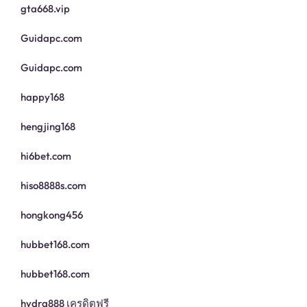
gta668.vip
Guidapc.com
Guidapc.com
happy168
hengjing168
hi6bet.com
hiso8888s.com
hongkong456
hubbet168.com
hubbet168.com
hydra888 เครดิตฟรี