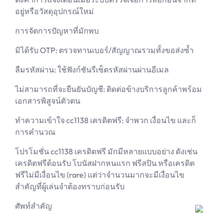
อยู่หรือวัสดุอุปกรณ์ใหม่
การจัดการปัญหาที่มักพบ
มิได้รับ OTP: ตรวจทานเบอร์/สัญญาณรวมทั้งขอส่งซ้ำ
ลืมรหัสผ่าน: ใช้ฟังก์ชันรีเซ็ตรหัสผ่านผ่านอีเมล
ไม่สามารถที่จะยืนยันบัญชี: ติดต่อข้างบริการลูกค้าพร้อม
เอกสารพิสูจน์ตัวตน
ทำความเข้าใจ cc1138 เครดิตฟรี: จำพวก เงื่อนไข และก็
การคำนวณ
โปรโมชั่น cc1138 เครดิตฟรี มักมีหลายแบบอย่าง ดังเช่น
เครดิตฟรีต้อนรับ โบนัสฝากหนแรก ฟรีสปิน หรือเครดิต
ฟรีไม่มีเงื่อนไข (rare) แต่ว่าจำนวนมากจะมีเงื่อนไข
สำคัญที่ผู้เล่นจำต้องทราบก่อนรับ
ศัพท์สำคัญ