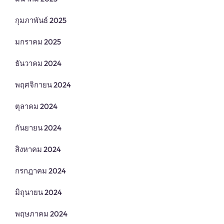
กุมภาพันธ์ 2025
มกราคม 2025
ธันวาคม 2024
พฤศจิกายน 2024
ตุลาคม 2024
กันยายน 2024
สิงหาคม 2024
กรกฎาคม 2024
มิถุนายน 2024
พฤษภาคม 2024