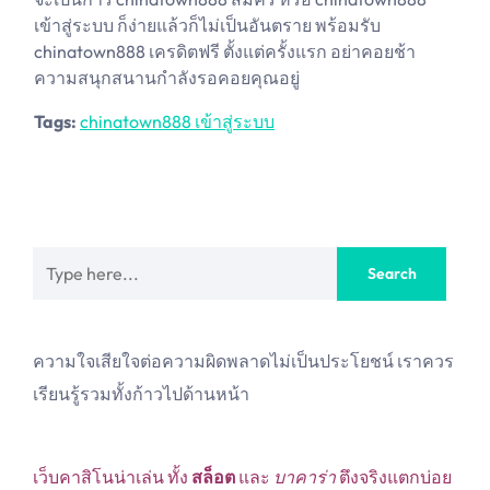
เข้าสู่ระบบ ก็ง่ายแล้วก็ไม่เป็นอันตราย พร้อมรับ
chinatown888 เครดิตฟรี ตั้งแต่ครั้งแรก อย่าคอยช้า
ความสนุกสนานกำลังรอคอยคุณอยู่
Tags:
chinatown888 เข้าสู่ระบบ
ความใจเสียใจต่อความผิดพลาดไม่เป็นประโยชน์ เราควร
เรียนรู้รวมทั้งก้าวไปด้านหน้า
เว็บคาสิโนน่าเล่น ทั้ง
สล็อต
และ
บาคาร่า
ตึงจริงแตกบ่อย