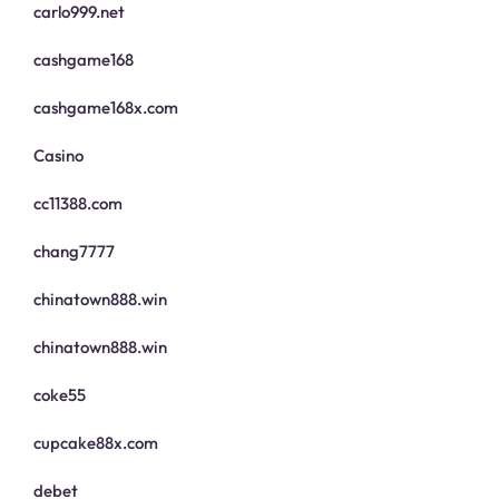
carlo999.net
cashgame168
cashgame168x.com
Casino
cc11388.com
chang7777
chinatown888.win
chinatown888.win
coke55
cupcake88x.com
debet