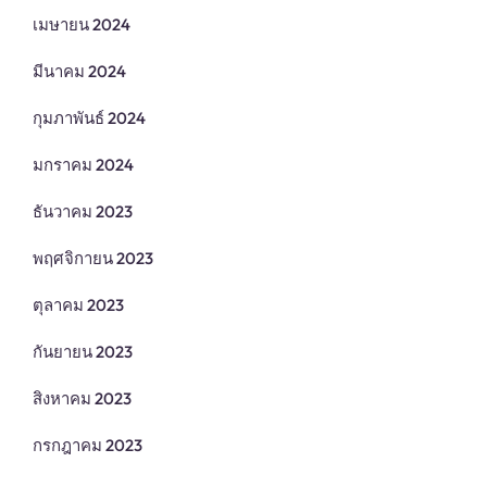
เมษายน 2024
มีนาคม 2024
กุมภาพันธ์ 2024
มกราคม 2024
ธันวาคม 2023
พฤศจิกายน 2023
ตุลาคม 2023
กันยายน 2023
สิงหาคม 2023
กรกฎาคม 2023