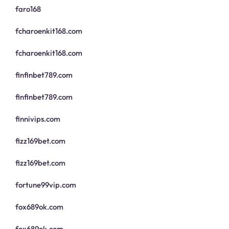
faro168
fcharoenkit168.com
fcharoenkit168.com
finfinbet789.com
finfinbet789.com
finnivips.com
fizz169bet.com
fizz169bet.com
fortune99vip.com
fox689ok.com
fox689ok.com