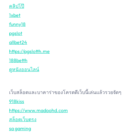
คลิปโป๊
1xbet
funny18
pgslot
allbet24
https://pgslotth.me
188betth
ดูหนังออนไลน์
เว็บสล็อตและบาคาร่าของโครตดีเว็บนี้เล่นแล้วรวยจัดๆ
918kiss
https://www.madoohd.com
สล็อตเว็บตรง
sa gaming