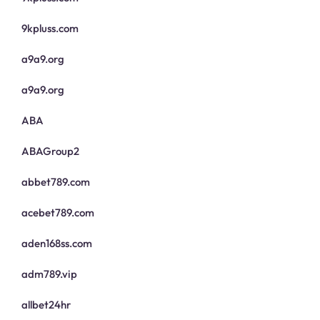
9kpluss.com
a9a9.org
a9a9.org
ABA
ABAGroup2
abbet789.com
acebet789.com
aden168ss.com
adm789.vip
allbet24hr