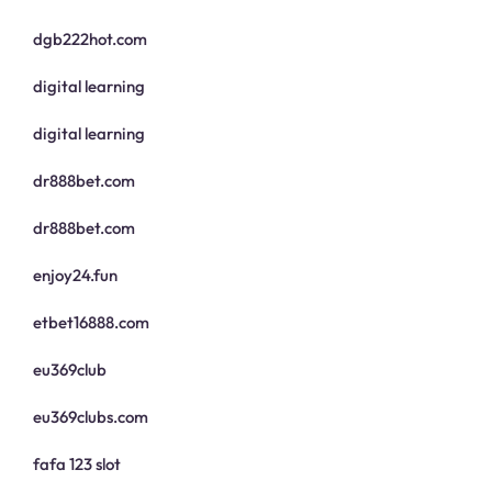
dgb222hot.com
digital learning
digital learning
dr888bet.com
dr888bet.com
enjoy24.fun
etbet16888.com
eu369club
eu369clubs.com
fafa 123 slot