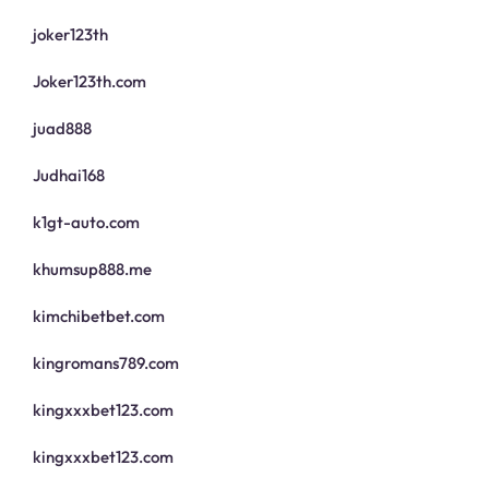
joker123th
Joker123th.com
juad888
Judhai168
k1gt-auto.com
khumsup888.me
kimchibetbet.com
kingromans789.com
kingxxxbet123.com
kingxxxbet123.com