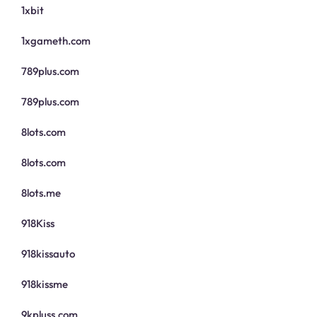
1xbit
1xgameth.com
789plus.com
789plus.com
8lots.com
8lots.com
8lots.me
918Kiss
918kissauto
918kissme
9kpluss.com