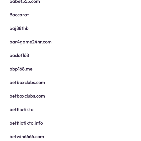
babet555.com
Baccarat
baj88thb
bar4game24hr.com
baslot168
bbp168.me
betboxclubs.com
betboxclubs.com
betflixtikto
betflixtikto.info
betwin6666.com