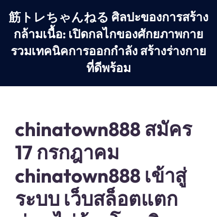
Skip
筋トレちゃんねる ศิลปะของการสร้าง
to
content
กล้ามเนื้อ: เปิดกลไกของศักยภาพกาย
รวมเทคนิคการออกกำลัง สร้างร่างกาย
ที่ดีพร้อม
chinatown888 สมัคร
17 กรกฎาคม
chinatown888 เข้าสู่
ระบบ เว็บสล็อตแตก