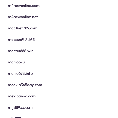
m4newonline.com
m4newonline.net
mac1bet789.com
macau69 สมัคร
macau888.win
mario678
mario678.info
meekin365day.com
mexicanoo.com
mfj889xx.com