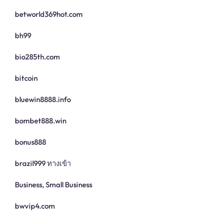
betworld369hot.com
bh99
bio285th.com
bitcoin
bluewin8888.info
bombet888.win
bonus888
brazil999 ทางเข้า
Business, Small Business
bwvip4.com