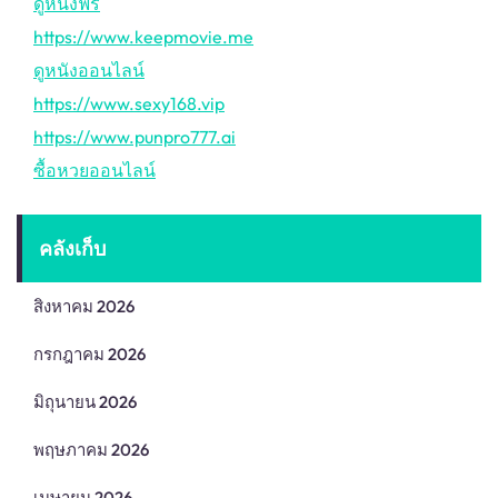
ดูหนังฟรี
https://www.keepmovie.me
ดูหนังออนไลน์
https://www.sexy168.vip
https://www.punpro777.ai
ซื้อหวยออนไลน์
คลังเก็บ
สิงหาคม 2026
กรกฎาคม 2026
มิถุนายน 2026
พฤษภาคม 2026
เมษายน 2026