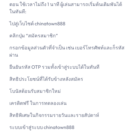
ตอน ใช้เวลาไม่ถึง 1 นาที ผู้เล่นสามารถเริ่มต้นเดิมพันได้
ในทันที:
ไปสู่เว็บไซต์ chinatown888
คลิกปุ่ม “สมัครสมาชิก”
กรอกข้อมูลส่วนตัวที่จำเป็น เช่น เบอร์โทรศัพท์และก็รหัส
ผ่าน
ยืนยันรหัส OTP รวมทั้งเข้าสู่ระบบได้ในทันที
สิทธิประโยชน์ที่ได้รับข้างหลังสมัคร
โบนัสต้อนรับสมาชิกใหม่
เครดิตฟรี ในการทดลองเล่น
สิทธิพิเศษในกิจกรรมรายวันและรายสัปดาห์
ระบบเข้าสู่ระบบ chinatown888