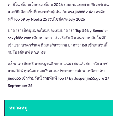
คาสิโน สล็อตเว็บตรง สล็อต 2026 รวมเกมแตกง่าย ฟีเจอร์เด่น
และวิธีเลือกเว็บที่เหมาะกับผู้เล่น เว็บตรง jin888.asia เครดิต
ฟรี Top 59 by Noelia 25 เวปไซต์ตรง July 2026
บาคาร่า เปิดมุมมองใหม่ของเกมบาคาร่า Top 56 by Benedict
sexy168c.com เซียนบาคาร่าตัวจริงรับ 3 แสน ระบบอัตโนมัติ
เจ้าแรก บาคาร่าสด ดีลเลอร์สาวสวย บาคาร่า168 เข้าเล่นวันนี้
รับโปรดีทันที 9 ก.ค. 69
สล็อตเครดิตฟรี มาตรฐานดี ระบบแน่น เล่นแล้วสบายใจ แคช
แบค 10% ทุนน้อย สอยเงินแสน ประสบการณ์เกมเหนือระดับ
jinda55 เข้าร่วมวันนี้ รวยทันที Top 17 by Jasper jin55.guru 27
September 26
หมวดหมู่