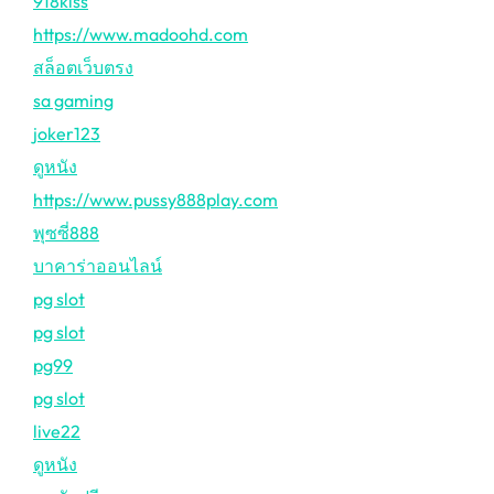
918kiss
https://www.madoohd.com
สล็อตเว็บตรง
sa gaming
joker123
ดูหนัง
https://www.pussy888play.com
พุซซี่888
บาคาร่าออนไลน์
pg slot
pg slot
pg99
pg slot
live22
ดูหนัง