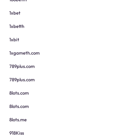
1xbet
1xbetth
1xbit
1xgameth.com
789plus.com
789plus.com
8lots.com
8lots.com
8lots.me
918Kiss