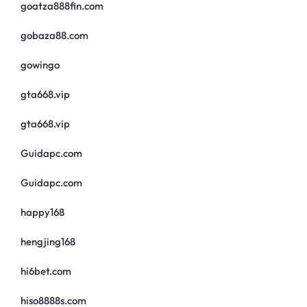
goatza888fin.com
gobaza88.com
gowingo
gta668.vip
gta668.vip
Guidapc.com
Guidapc.com
happy168
hengjing168
hi6bet.com
hiso8888s.com