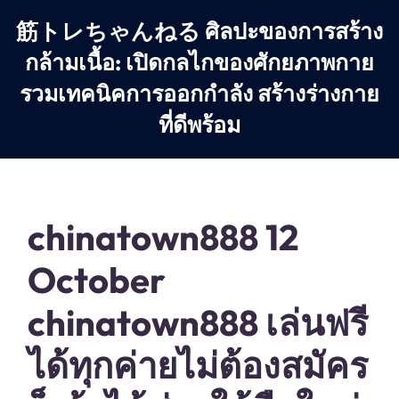
Skip
筋トレちゃんねる ศิลปะของการสร้าง
to
content
กล้ามเนื้อ: เปิดกลไกของศักยภาพกาย
รวมเทคนิคการออกกำลัง สร้างร่างกาย
ที่ดีพร้อม
chinatown888 12
October
chinatown888 เล่นฟรี
ได้ทุกค่ายไม่ต้องสมัคร