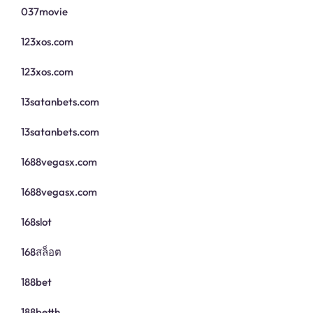
037movie
123xos.com
123xos.com
13satanbets.com
13satanbets.com
1688vegasx.com
1688vegasx.com
168slot
168สล็อต
188bet
188betth