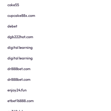
coke55
cupcake88x.com
debet
dgb222hot.com
digital learning
digital learning
dr888bet.com
dr888bet.com
enjoy24.fun
etbet16888.com