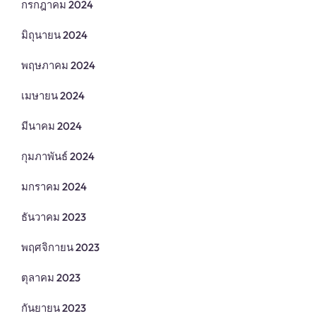
กรกฎาคม 2024
มิถุนายน 2024
พฤษภาคม 2024
เมษายน 2024
มีนาคม 2024
กุมภาพันธ์ 2024
มกราคม 2024
ธันวาคม 2023
พฤศจิกายน 2023
ตุลาคม 2023
กันยายน 2023