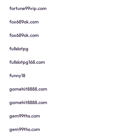
fortune99vip.com
fox689ok.com
fox689ok.com
fullslotpg
fullslotpg168.com
funny18
gamehit8888.com
gamehit8888.com
gem99ths.com
gem99ths.com