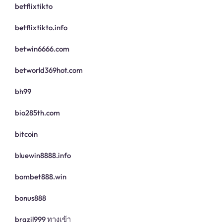
betflixtikto
betflixtikto.info
betwin6666.com
betworld369hot.com
bh99
bio285th.com
bitcoin
bluewin8888.info
bombet888.win
bonus888
brazil999 ทางเข้า