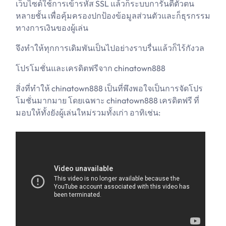
เว็บไซต์ใช้การเข้ารหัส SSL แล้วก็ระบบการันตีตัวตน
หลายชั้น เพื่อคุ้มครองปกป้องข้อมูลส่วนตัวและก็ธุรกรรม
ทางการเงินของผู้เล่น
จึงทำให้ทุกการเดิมพันเป็นไปอย่างราบรื่นแล้วก็ไร้กังวล
โปรโมชั่นและเครดิตฟรีจาก chinatown888
สิ่งที่ทำให้ chinatown888 เป็นที่พึงพอใจเป็นการจัดโปร
โมชั่นมากมาย โดยเฉพาะ chinatown888 เครดิตฟรี ที่
มอบให้ทั้งยังผู้เล่นใหม่รวมทั้งเก่า อาทิเช่น: