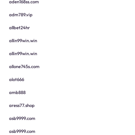
aden168ss.com
adm789.vip
allbet24hr
allin99win.win
allin99win.win
allone745s.com
alot666
amb888
aress77.shop
asb9999.com
asb9999.com