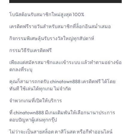
โบนัสต้อนรับสมาชิกใหม่สูงสุด 100%
เครดิตฟรีรายวันสำหรับสมาชิกที่ล็อกอินสม่ำเสมอ
กิจกรรมพิเศษลุ้นรับรางวัลใหญ่ทุกสัปดาห์
กรรมวิธีรับเครดิตฟรี
เพียงแต่สมัครสมาชิกและเข้าระบบ แล้วทำตามอย่างข้อ
ตกลงที่ระบุ
คุณก็สามารถกดรับ chinatown888 เครดิตฟรี ได้โดย
ทันที ใช้เล่นได้ทุกเกม ไม่จำกัด
จำพวกเกมที่เปิดให้บริการ
ที่ chinatown888 มีเกมเดิมพันให้เลือกนานาประการ
ตอบปัญหาผู้เล่นทุกกรุ๊ป
ไม่ว่าจะเป็นสายสล็อต คาสิโนสด หรือกีฬาออนไลน์