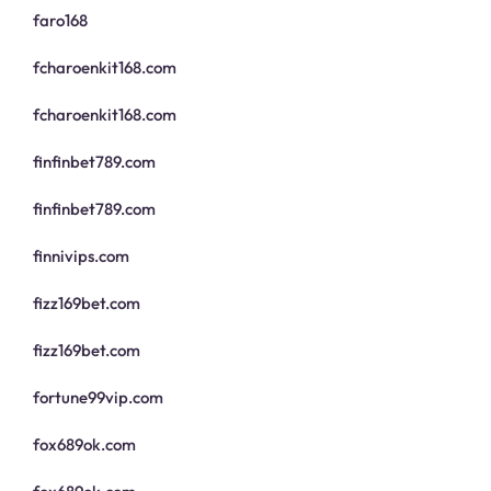
faro168
fcharoenkit168.com
fcharoenkit168.com
finfinbet789.com
finfinbet789.com
finnivips.com
fizz169bet.com
fizz169bet.com
fortune99vip.com
fox689ok.com