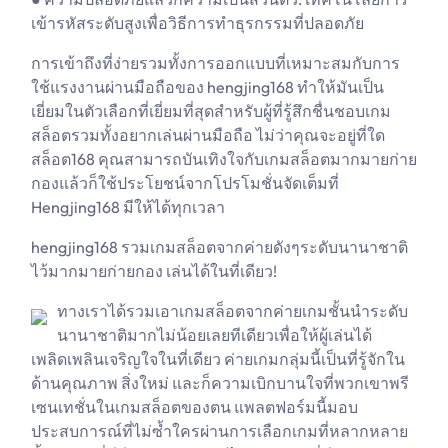
เข้ารหัสระดับสูงเพื่อวิธีการทำธุรกรรมที่ปลอดภัย
การเข้าถึงที่ง่ายรวมทั้งการออกแบบที่เหมาะสมกับการ
ใช้แรงงานผ่านมือถือของ hengjing168 ทำให้มันเป็น
เยี่ยมในตัวเลือกที่เยี่ยมที่สุดสำหรับผู้ที่รู้สึกชื่นชอบเกม
สล็อตรวมทั้งอยากเล่นผ่านมือถือ ไม่ว่าคุณจะอยู่ที่ใด
สล็อต168 คุณสามารถบันเทิงใจกับเกมสล็อตมากมายก่าย
กองแล้วก็ใช้ประโยชน์จากโปรโมชั่นจัดเต็มที่
Hengjing168 มีให้ได้ทุกเวลา
hengjing168 รวมเกมสล็อตจากค่ายดังๆระดับนานาชาติ
ไว้มากมายก่ายกอง เล่นได้ในที่เดียว!
ทางเราได้รวมเอาเกมสล็อตจากค่ายเกมชั้นนำระดับ
นานาชาติมากไม่น้อยเลยทีเดียวเพื่อให้ผู้เล่นได้
เพลิดเพลินเจริญใจในที่เดียว ค่ายเกมกลุ่มนี้เป็นที่รู้จักใน
ด้านคุณภาพ สิ่งใหม่ และก็ความเบิกบานใจที่พวกเขาพรี
เซนเทชั่นในเกมสล็อตของตน แพลตฟอร์มนี้มอบ
ประสบการณ์ที่ไม่ซ้ำใครผ่านการเลือกเกมที่หลากหลาย