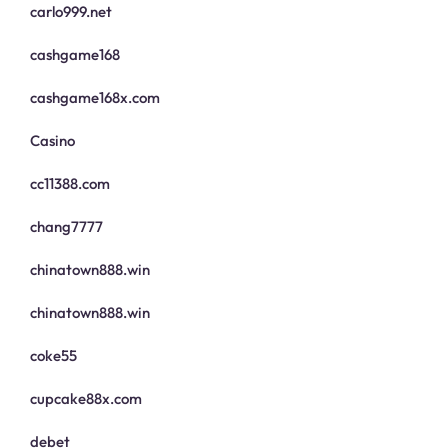
carlo999.net
cashgame168
cashgame168x.com
Casino
cc11388.com
chang7777
chinatown888.win
chinatown888.win
coke55
cupcake88x.com
debet