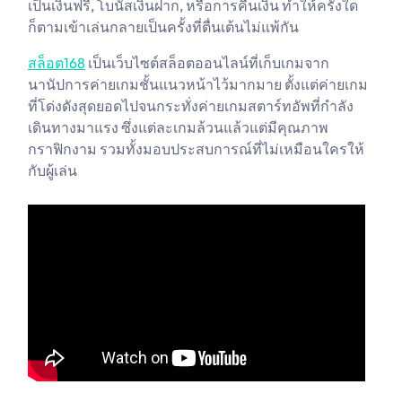
เป็นเงินฟรี, โบนัสเงินฝาก, หรือการคืนเงิน ทำให้ครั้งใด
ก็ตามเข้าเล่นกลายเป็นครั้งที่ตื่นเต้นไม่แพ้กัน
สล็อต168
เป็นเว็บไซต์สล็อตออนไลน์ที่เก็บเกมจาก
นานัปการค่ายเกมชั้นแนวหน้าไว้มากมาย ตั้งแต่ค่ายเกม
ที่โด่งดังสุดยอดไปจนกระทั่งค่ายเกมสตาร์ทอัพที่กำลัง
เดินทางมาแรง ซึ่งแต่ละเกมล้วนแล้วแต่มีคุณภาพ
กราฟิกงาม รวมทั้งมอบประสบการณ์ที่ไม่เหมือนใครให้
กับผู้เล่น