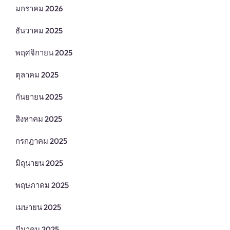
มกราคม 2026
ธันวาคม 2025
พฤศจิกายน 2025
ตุลาคม 2025
กันยายน 2025
สิงหาคม 2025
กรกฎาคม 2025
มิถุนายน 2025
พฤษภาคม 2025
เมษายน 2025
มีนาคม 2025