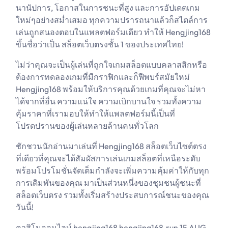
นานัปการ, โอกาสในการชนะที่สูง และการอัปเดตเกม
ใหม่ๆอย่างสม่ำเสมอ ทุกความปรารถนาแล้วก็สไตล์การ
เล่นถูกสนองตอบในแพลตฟอร์มเดียว ทำให้ Hengjing168
ขึ้นชื่อว่าเป็น สล็อตเว็บตรงชั้น 1 ของประเทศไทย!
ไม่ว่าคุณจะเป็นผู้เล่นที่ถูกใจเกมสล็อตแบบคลาสสิกหรือ
ต้องการทดลองเกมที่มีกราฟิกและก็ฟีพบร์สมัยใหม่
Hengjing168 พร้อมให้บริการคุณด้วยเกมที่คุณจะไม่หา
ได้จากที่อื่น ความแน่ใจ ความเบิกบานใจ รวมทั้งความ
คุ้มราคาที่เรามอบให้ทำให้แพลตฟอร์มนี้เป็นที่
โปรดปรานของผู้เล่นหลายล้านคนทั่วโลก
ชักชวนนักอ่านมาเล่นที่ Hengjing168 สล็อตเว็บไซต์ตรง
ที่เดียวที่คุณจะได้สัมผัสการเล่นเกมสล็อตที่เหนือระดับ
พร้อมโปรโมชั่นจัดเต็มกำลังจะเพิ่มความคุ้มค่าให้กับทุก
การเดิมพันของคุณ มาเป็นส่วนหนึ่งของชุมชนผู้ชนะที่
สล็อตเว็บตรง รวมทั้งเริ่มสร้างประสบการณ์ชนะของคุณ
วันนี้!
คาสิโนออนไลน์ hengjing168 hengjing168.run 15 AUG