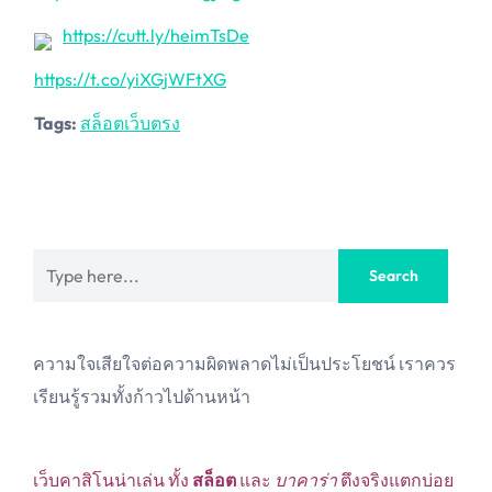
https://cutt.ly/heimTsDe
https://t.co/yiXGjWFtXG
Tags:
สล็อตเว็บตรง
ความใจเสียใจต่อความผิดพลาดไม่เป็นประโยชน์ เราควร
เรียนรู้รวมทั้งก้าวไปด้านหน้า
เว็บคาสิโนน่าเล่น ทั้ง
สล็อต
และ
บาคาร่า
ตึงจริงแตกบ่อย