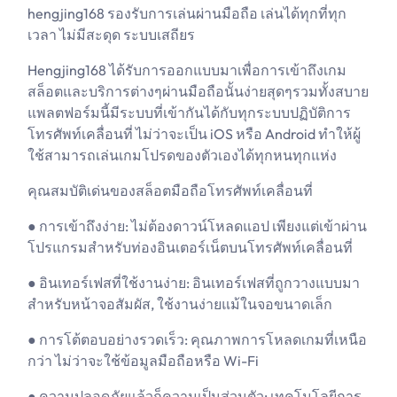
hengjing168 รองรับการเล่นผ่านมือถือ เล่นได้ทุกที่ทุก
เวลา ไม่มีสะดุด ระบบเสถียร
Hengjing168 ได้รับการออกแบบมาเพื่อการเข้าถึงเกม
สล็อตและบริการต่างๆผ่านมือถือนั้นง่ายสุดๆรวมทั้งสบาย
แพลตฟอร์มนี้มีระบบที่เข้ากันได้กับทุกระบบปฏิบัติการ
โทรศัพท์เคลื่อนที่ ไม่ว่าจะเป็น iOS หรือ Android ทำให้ผู้
ใช้สามารถเล่นเกมโปรดของตัวเองได้ทุกหนทุกแห่ง
คุณสมบัติเด่นของสล็อตมือถือโทรศัพท์เคลื่อนที่
● การเข้าถึงง่าย: ไม่ต้องดาวน์โหลดแอป เพียงแต่เข้าผ่าน
โปรแกรมสำหรับท่องอินเตอร์เน็ตบนโทรศัพท์เคลื่อนที่
● อินเทอร์เฟสที่ใช้งานง่าย: อินเทอร์เฟสที่ถูกวางแบบมา
สำหรับหน้าจอสัมผัส, ใช้งานง่ายแม้ในจอขนาดเล็ก
● การโต้ตอบอย่างรวดเร็ว: คุณภาพการโหลดเกมที่เหนือ
กว่า ไม่ว่าจะใช้ข้อมูลมือถือหรือ Wi-Fi
● ความปลอดภัยแล้วก็ความเป็นส่วนตัว: เทคโนโลยีการ