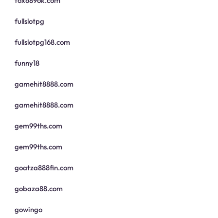
fox689ok.com
fullslotpg
fullslotpg168.com
funny18
gamehit8888.com
gamehit8888.com
gem99ths.com
gem99ths.com
goatza888fin.com
gobaza88.com
gowingo