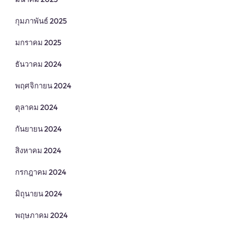
กุมภาพันธ์ 2025
มกราคม 2025
ธันวาคม 2024
พฤศจิกายน 2024
ตุลาคม 2024
กันยายน 2024
สิงหาคม 2024
กรกฎาคม 2024
มิถุนายน 2024
พฤษภาคม 2024