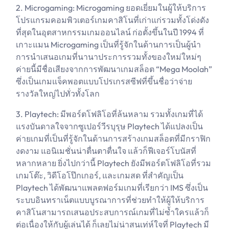
2. Microgaming: Microgaming ยอดเยี่ยมในผู้ให้บริการ
โปรแกรมคอมพิวเตอร์เกมคาสิโนที่เก่าแก่รวมทั้งโด่งดัง
ที่สุดในอุตสาหกรรมเกมออนไลน์ ก่อตั้งขึ้นในปี 1994 ที่
เกาะแมน Microgaming เป็นที่รู้จักในด้านการเป็นผู้นำ
การนำเสนอเกมที่นานาประการรวมทั้งของใหม่ใหม่ๆ
ค่ายนี้มีชื่อเสียงจากการพัฒนาเกมสล็อต “Mega Moolah”
ซึ่งเป็นเกมแจ็คพอตแบบโปรเกรสซีฟที่ขึ้นชื่อว่าจ่าย
รางวัลใหญ่ไปทั่วทั้งโลก
3. Playtech: มีพอร์ตโฟลิโอที่ล้นหลาม รวมทั้งเกมที่ได้
แรงบันดาลใจจากซูเปอร์วีรบุรุษ Playtech ได้แปลงเป็น
ค่ายเกมที่เป็นที่รู้จักในด้านการสร้างเกมสล็อตที่มีกราฟิก
งดงาม แอนิเมชั่นน่าตื่นตาตื่นใจ แล้วก็ฟีเจอร์โบนัสที่
หลากหลาย ยิ่งไปกว่านี้ Playtech ยังมีพอร์ตโฟลิโอที่รวม
เกมโต๊ะ, วิดีโอโป๊กเกอร์, และเกมสด ที่สำคัญเป็น
Playtech ได้พัฒนาแพลตฟอร์มเกมที่เรียกว่า IMS ซึ่งเป็น
ระบบอินทราเน็ตแบบบูรณาการที่ช่วยทำให้ผู้ให้บริการ
คาสิโนสามารถเสนอประสบการณ์เกมที่ไม่ซ้ำใครแล้วก็
ต่อเนื่องให้กับผู้เล่นได้ ก็เลยไม่น่าสนเท่ห์ใจที่ Playtech มี