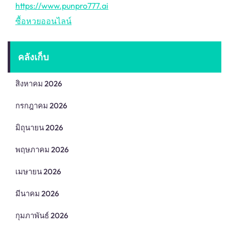
https://www.punpro777.ai
ซื้อหวยออนไลน์
คลังเก็บ
สิงหาคม 2026
กรกฎาคม 2026
มิถุนายน 2026
พฤษภาคม 2026
เมษายน 2026
มีนาคม 2026
กุมภาพันธ์ 2026