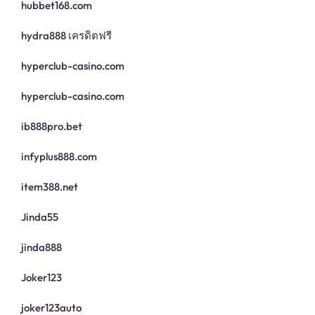
hubbet168.com
hydra888 เครดิตฟรี
hyperclub-casino.com
hyperclub-casino.com
ib888pro.bet
infyplus888.com
item388.net
Jinda55
jinda888
Joker123
joker123auto