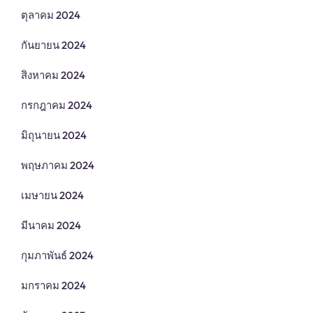
ตุลาคม 2024
กันยายน 2024
สิงหาคม 2024
กรกฎาคม 2024
มิถุนายน 2024
พฤษภาคม 2024
เมษายน 2024
มีนาคม 2024
กุมภาพันธ์ 2024
มกราคม 2024