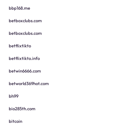
bbp168.me
betboxclubs.com
betboxclubs.com
betflixtikto
betflixtikto.info
betwin6666.com
betworld369hot.com
bh99
bio285th.com
bitcoin