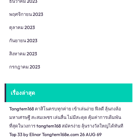
ธันวาคม 2023
พฤศจิกายน 2023
ตุลาคม 2023
กันยายน 2023
สิงหาคม 2023
กรกฎาคม 2023
เรื่องล่าสุด
Tangtem168 คาสิโนครบทุกค่าย เข้าเล่นง่าย ฟีลดี ลุ้นกงล้อ
มหาเศรษฐี สะสมเพชร เล่นลื่น ไม่มีสะดุด คุ้มค่าการเดิมพัน
ที่สุดในวงการ tangtem168 สมัครง่าย ลุ้นรางวัลใหญ่ได้ทันที
Top 33 by Elinor Tangtem168e.com 26 AUG 69