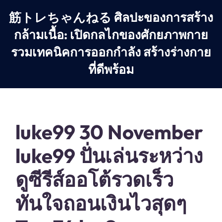
Skip
筋トレちゃんねる ศิลปะของการสร้าง
to
content
กล้ามเนื้อ: เปิดกลไกของศักยภาพกาย
รวมเทคนิคการออกกำลัง สร้างร่างกาย
ที่ดีพร้อม
luke99 30 November
luke99 ปั่นเล่นระหว่าง
ดูซีรีส์ออโต้รวดเร็ว
ทันใจถอนเงินไวสุดๆ