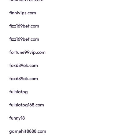
finnivips.com
fizz169bet.com
fizz169bet.com
fortune99vip.com
fox689ok.com
fox689ok.com
fullslotpg
fullslotpg168.com
funny18
gamehit8888.com