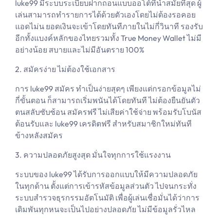
luke99 มีระบบระเบียบฝากถอนแบบออโต้ที่นำสมัยที่สุด ผู้
เล่นสามารถทำรายการได้ด้วยตัวเองโดยไม่ต้องรอคอย
แอดไม่น ยอดเงินจะเข้าโดยทันทีภายในไม่กี่วินาที รองรับ
อีกทั้งแบงค์หลักของไทยรวมทั้ง True Money Wallet ไม่มี
อย่างน้อย สบายและไม่มีอันตราย 100%
2. สมัครง่าย ไม่ต้องใช้เอกสาร
การ luke99 สมัคร ทำเป็นง่ายสุดๆ เพียงแต่กรอกข้อมูลไม่
กี่ขั้นตอน ก็สามารถเริ่มพนันได้โดยทันที ไม่ต้องยืนยันตัว
ตนสลับซับซ้อน สมัครฟรี ไม่เสียค่าใช้จ่าย พร้อมรับโบนัส
ต้อนรับและ luke99 เครดิตฟรี สำหรับสมาชิกใหม่ทันที
ข้างหลังสมัคร
3. ความปลอดภัยสูงสุด มั่นใจทุกการใช้แรงงาน
ระบบของ luke99 ได้รับการออกแบบให้มีความปลอดภัย
ในทุกด้าน ตั้งแต่การเข้ารหัสข้อมูลส่วนตัว ไปจนกระทั่ง
ระบบสำรวจธุรกรรมอัตโนมัติ เพื่อผู้เล่นเชื่อมั่นได้ว่าการ
เดิมพันทุกหนจะเป็นไปอย่างปลอดภัย ไม่มีข้อมูลรั่วไหล