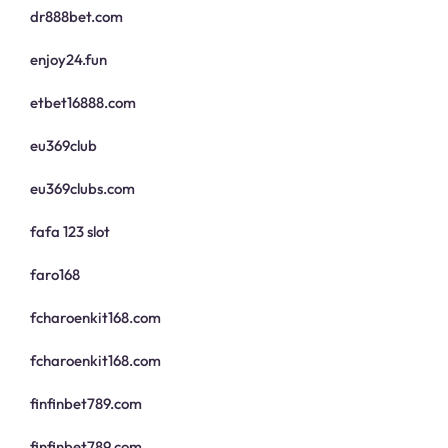
dr888bet.com
enjoy24.fun
etbet16888.com
eu369club
eu369clubs.com
fafa 123 slot
faro168
fcharoenkit168.com
fcharoenkit168.com
finfinbet789.com
finfinbet789.com