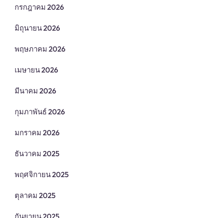
กรกฎาคม 2026
มิถุนายน 2026
พฤษภาคม 2026
เมษายน 2026
มีนาคม 2026
กุมภาพันธ์ 2026
มกราคม 2026
ธันวาคม 2025
พฤศจิกายน 2025
ตุลาคม 2025
กันยายน 2025