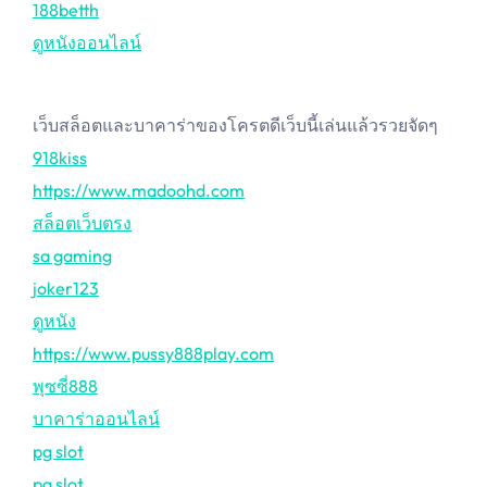
188betth
ดูหนังออนไลน์
เว็บสล็อตและบาคาร่าของโครตดีเว็บนี้เล่นแล้วรวยจัดๆ
918kiss
https://www.madoohd.com
สล็อตเว็บตรง
sa gaming
joker123
ดูหนัง
https://www.pussy888play.com
พุซซี่888
บาคาร่าออนไลน์
pg slot
pg slot