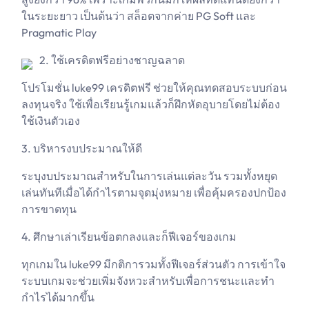
ในระยะยาว เป็นต้นว่า สล็อตจากค่าย PG Soft และ
Pragmatic Play
2. ใช้เครดิตฟรีอย่างชาญฉลาด
โปรโมชั่น luke99 เครดิตฟรี ช่วยให้คุณทดสอบระบบก่อน
ลงทุนจริง ใช้เพื่อเรียนรู้เกมแล้วก็ฝึกหัดอุบายโดยไม่ต้อง
ใช้เงินตัวเอง
3. บริหารงบประมาณให้ดี
ระบุงบประมาณสำหรับในการเล่นแต่ละวัน รวมทั้งหยุด
เล่นทันทีเมื่อได้กำไรตามจุดมุ่งหมาย เพื่อคุ้มครองปกป้อง
การขาดทุน
4. ศึกษาเล่าเรียนข้อตกลงและก็ฟีเจอร์ของเกม
ทุกเกมใน luke99 มีกติการวมทั้งฟีเจอร์ส่วนตัว การเข้าใจ
ระบบเกมจะช่วยเพิ่มจังหวะสำหรับเพื่อการชนะและทำ
กำไรได้มากขึ้น