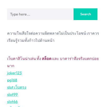
ความใจเสียใจต่อความผิดพลาดไม่เป็นประโยชน์ เราควร
เรียนรู้รวมทั้งก้าวไปด้านหน้า
เว็บคาสิโนน่าเล่น ทั้ง
สล็อต
และ
บาคาร่า
ตึงจริงแตกบ่อย
มาก
joker123
pg168
slot เว็บตรง
slot99
slot66