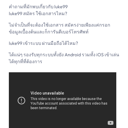
คำถามที่มักพบเกี่ยวกับ luke99
luke99 สมัคร ใช้เอกสารไหม?
ไม่จำเป็นที่จะต้องใช้เอกสาร สมัครง่ายเพียงแค่กรอก
ข้อมูลเบื้องต้นและก็การันตีเบอร์โทรศัพท์
luke99 เข้าระบบ ผ่านมือถือได้ไหม?
ได้แน่ๆ รองรับทุกระบบทั้งยัง Android รวมทั้ง iOS เข้าเล่น
ได้ทุกที่ที่ต้องการ