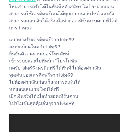
ใหม่สามารถรับได้ในทันทีหลังสมัคร ไม่ต้องฝากก่อน
สามารถใช้เครดิตฟรีเล่นได้ทุกเกมบนเว็บไซต์ และยัง
สามารถถอนเงินได้จริงเมื่อทำยอดเทิร์นครบตามที่ได้มี
การกำหนด
แนวทางรับเครดิตฟรีจาก luke99
ลงทะเบียนใหม่กับ luke99
ยืนยันตัวตนผ่านเบอร์โทรศัพท์
เข้าระบบและไปที่หน้า “โปรโมชั่น”
กดรับ luke99 เครดิตฟรี ได้ทันที ไม่ต้องฝากเงิน
จุดเด่นของเครดิตฟรีจาก luke99
ไม่ต้องฝากเงินก่อนก็สามารถเล่นได้
ทดสอบเล่นเกมใหม่ได้ฟรี
เบิกเงินจริงได้เมื่อทำยอดเทิร์นครบ
โปรโมชั่นสุดคุ้มอื่นๆจาก luke99