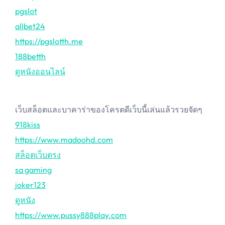
pgslot
allbet24
https://pgslotth.me
188betth
ดูหนังออนไลน์
เว็บสล็อตและบาคาร่าของโครตดีเว็บนี้เล่นแล้วรวยจัดๆ
918kiss
https://www.madoohd.com
สล็อตเว็บตรง
sa gaming
joker123
ดูหนัง
https://www.pussy888play.com