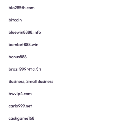
bio285th.com
bitcoin
bluewin8888.info
bombet888.win
bonus888
brazil999 ทางเข้า
Business, Small Business
bwvip4.com
carlo999.net
cashgame168