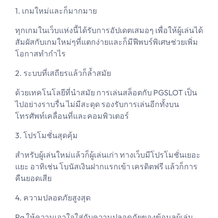
1. เกมใหม่และก็มากมาย
ทุกเกมในเว็บแห่งนี้ได้รับการอัปเดตเสมอๆ เพื่อให้ผู้เล่นได้
สัมผัสกับเกมใหม่ๆที่แตกง่ายและก็มีฟีพบร์พิเศษช่วยเพิ่ม
โอกาสทำกำไร
2. ระบบที่เสถียรแล้วก็ล้ำสมัย
ด้วยเทคโนโลยีที่นำสมัย การเล่นสล็อตกับ PGSLOT เป็น
ไปอย่างราบรื่น ไม่มีสะดุด รองรับการเล่นอีกทั้งบน
โทรศัพท์เคลื่อนที่และคอมพิวเตอร์
3. โปรโมชั่นสุดคุ้ม
สำหรับผู้เล่นใหม่แล้วก็ผู้เล่นเก่า ทางเว็บมีโปรโมชั่นเยอะ
แยะ อาทิเช่น โบนัสเงินฝากแรกเข้า เครดิตฟรี แล้วก็การ
คืนยอดเสีย
4. ความปลอดภัยสูงสุด
Pg ให้ความเอาใจใส่กับความปลอดภัยของข้อมูลผู้เล่น