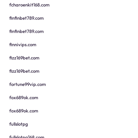
fcharoenkit168.com
finfinbet789.com
finfinbet789.com
finnivips.com
fizz169bet.com
fizz169bet.com
fortune99vip.com
fox689ok.com
fox689ok.com
fullslotpg
fullslotpg168.com