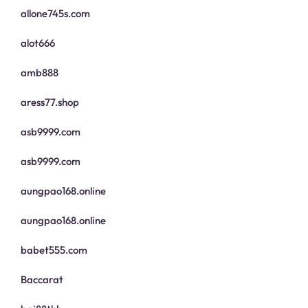
allone745s.com
alot666
amb888
aress77.shop
asb9999.com
asb9999.com
aungpao168.online
aungpao168.online
babet555.com
Baccarat