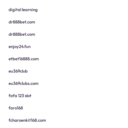
digital learning
dr888bet.com
dr888bet.com
enjoy24.fun
etbet16888.com
eu369club
eu369clubs.com
fafa 123 slot
faro168
fcharoenkit168.com