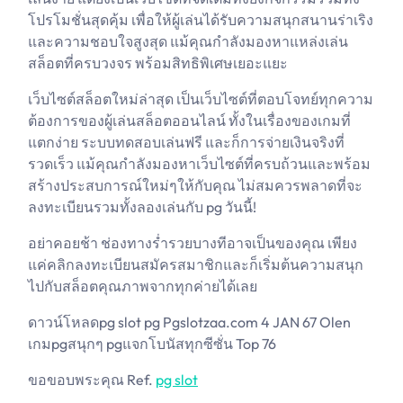
โปรโมชั่นสุดคุ้ม เพื่อให้ผู้เล่นได้รับความสนุกสนานร่าเริง
และความชอบใจสูงสุด แม้คุณกำลังมองหาแหล่งเล่น
สล็อตที่ครบวงจร พร้อมสิทธิพิเศษเยอะแยะ
เว็บไซต์สล็อตใหม่ล่าสุด เป็นเว็บไซต์ที่ตอบโจทย์ทุกความ
ต้องการของผู้เล่นสล็อตออนไลน์ ทั้งในเรื่องของเกมที่
แตกง่าย ระบบทดสอบเล่นฟรี และก็การจ่ายเงินจริงที่
รวดเร็ว แม้คุณกำลังมองหาเว็บไซต์ที่ครบถ้วนและพร้อม
สร้างประสบการณ์ใหม่ๆให้กับคุณ ไม่สมควรพลาดที่จะ
ลงทะเบียนรวมทั้งลองเล่นกับ pg วันนี้!
อย่าคอยช้า ช่องทางร่ำรวยบางทีอาจเป็นของคุณ เพียง
แค่คลิกลงทะเบียนสมัครสมาชิกและก็เริ่มต้นความสนุก
ไปกับสล็อตคุณภาพจากทุกค่ายได้เลย
ดาวน์โหลดpg slot pg Pgslotzaa.com 4 JAN 67 Olen
เกมpgสนุกๆ pgแจกโบนัสทุกซีซั่น Top 76
ขอขอบพระคุณ Ref.
pg slot