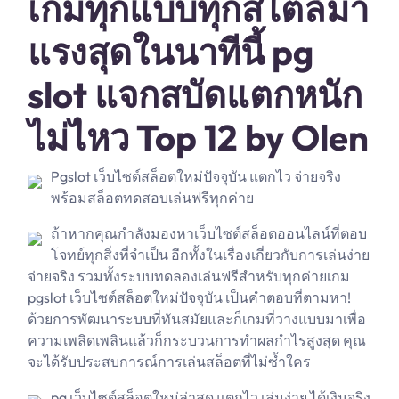
เกมทุกแบบทุกสไตล์มา
แรงสุดในนาทีนี้ pg
slot แจกสบัดแตกหนัก
ไม่ไหว Top 12 by Olen
Pgslot เว็บไซต์สล็อตใหม่ปัจจุบัน แตกไว จ่ายจริง
พร้อมสล็อตทดสอบเล่นฟรีทุกค่าย
ถ้าหากคุณกำลังมองหาเว็บไซต์สล็อตออนไลน์ที่ตอบ
โจทย์ทุกสิ่งที่จำเป็น อีกทั้งในเรื่องเกี่ยวกับการเล่นง่าย
จ่ายจริง รวมทั้งระบบทดลองเล่นฟรีสำหรับทุกค่ายเกม
pgslot เว็บไซต์สล็อตใหม่ปัจจุบัน เป็นคำตอบที่ตามหา!
ด้วยการพัฒนาระบบที่ทันสมัยและก็เกมที่วางแบบมาเพื่อ
ความเพลิดเพลินแล้วก็กระบวนการทำผลกำไรสูงสุด คุณ
จะได้รับประสบการณ์การเล่นสล็อตที่ไม่ซ้ำใคร
pg เว็บไซต์สล็อตใหม่ล่าสุด แตกไว เล่นง่าย ได้เงินจริง