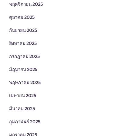
พฤศจิกายน 2025
ตุลาคม 2025
กันยายน 2025
สิงหาคม 2025
กรกฎาคม 2025
มิถุนายน 2025
พฤษภาคม 2025
เมษายน 2025
มีนาคม 2025
กุมภาพันธ์ 2025
มกราคม 2025