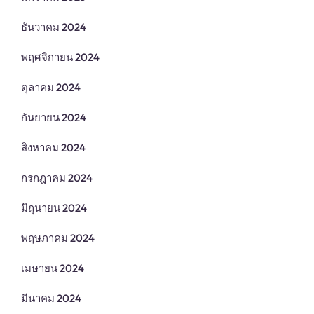
ธันวาคม 2024
พฤศจิกายน 2024
ตุลาคม 2024
กันยายน 2024
สิงหาคม 2024
กรกฎาคม 2024
มิถุนายน 2024
พฤษภาคม 2024
เมษายน 2024
มีนาคม 2024