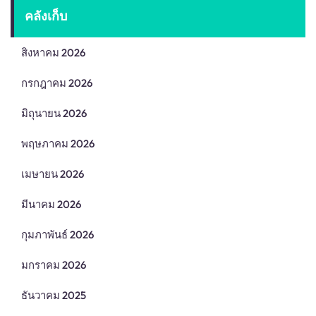
คลังเก็บ
สิงหาคม 2026
กรกฎาคม 2026
มิถุนายน 2026
พฤษภาคม 2026
เมษายน 2026
มีนาคม 2026
กุมภาพันธ์ 2026
มกราคม 2026
ธันวาคม 2025