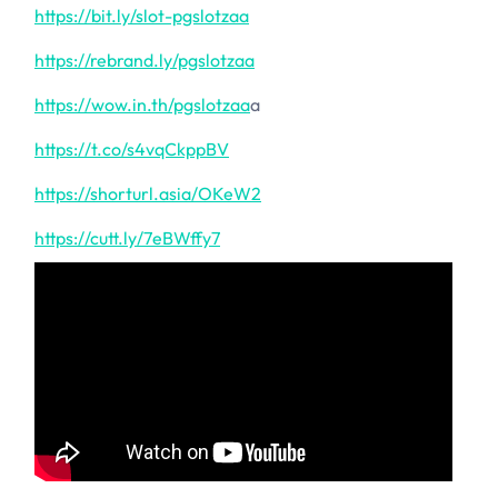
https://bit.ly/slot-pgslotzaa
https://rebrand.ly/pgslotzaa
https://wow.in.th/pgslotzaa
a
https://t.co/s4vqCkppBV
https://shorturl.asia/OKeW2
https://cutt.ly/7eBWffy7