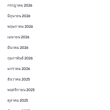
กรกฎาคม 2026
มิถุนายน 2026
พฤษภาคม 2026
เมษายน 2026
มีนาคม 2026
กุมภาพันธ์ 2026
มกราคม 2026
ธันวาคม 2025
พฤศจิกายน 2025
ตุลาคม 2025