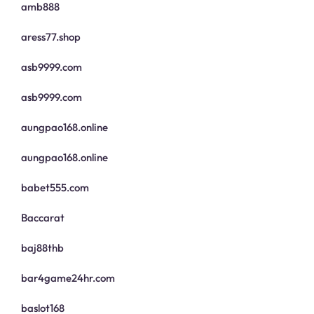
amb888
aress77.shop
asb9999.com
asb9999.com
aungpao168.online
aungpao168.online
babet555.com
Baccarat
baj88thb
bar4game24hr.com
baslot168