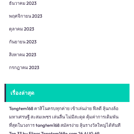
ธันวาคม 2023
พฤศจิกายน 2023
ตุลาคม 2023
กันยายน 2023
สิงหาคม 2023
กรกฎาคม 2023
เรื่องล่าสุด
Tangtem168 คาสิโนครบทุกค่าย เข้าเล่นง่าย ฟีลดี ลุ้นกงล้อ
มหาเศรษฐี สะสมเพชร เล่นลื่น ไม่มีสะดุด คุ้มค่าการเดิมพัน
ที่สุดในวงการ tangtem168 สมัครง่าย ลุ้นรางวัลใหญ่ได้ทันที
Top 33 by Elinor Tangtem168e.com 26 AUG 69