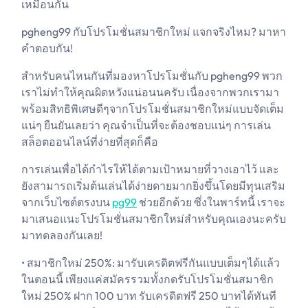
เหมือนกัน
pgheng99 กับโปรโมชั่นสมาชิกใหม่ แจกจริงไหม? มาหา
คำตอบกัน!
สำหรับคนไหนกันที่มองหาโปรโมชั่นกับ pgheng99 พวก
เราไม่ทำให้คุณผิดหวังแน่อนนครับ เนื่องจากพวกเรามา
พร้อมสิทธิพิเศษดีๆจากโปรโมชั่นสมาชิกใหม่แบบจัดเต็ม
แน่ๆ ยืนยันเลยว่า คุณจำเป็นที่จะต้องชอบแน่ๆ การเล่น
สล็อตออนไลน์ที่ง่ายที่สุดก็คือ
การเล่นเพื่อได้กำไรให้ได้ตามเป้าหมายที่วางเอาไว้ และ
ยังสามารถเริ่มต้นเล่นได้ง่ายดายมากยิ่งขึ้นโดยมีทุนเสริม
จากเว็บไซต์ตรงบน
pg99
ช่วยอีกด้วย ซึ่งในพาร์ทนี้ เราจะ
มาเสนอแนะโปรโมชั่นสมาชิกใหม่สำหรับคุณเองนะครับ
มาทดลองกันเลย!
• สมาชิกใหม่ 250%: มารับเครดิตฟรีกันแบบเต็มๆได้แล้ว
ในตอนนี้ เพียงแค่สมัครรวมทั้งกดรับโปรโมชั่นสมาชิก
ใหม่ 250% ฝาก 100 บาท รับเครดิตฟรี 250 บาทได้ทันที