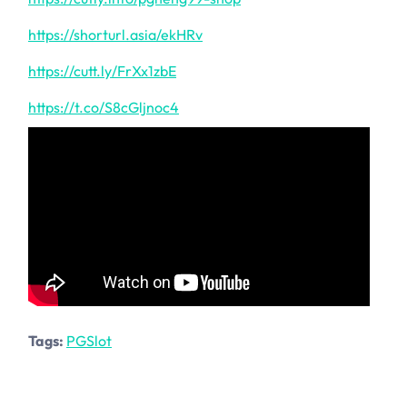
https://shorturl.asia/ekHRv
https://cutt.ly/FrXx1zbE
https://t.co/S8cGljnoc4
Tags:
PGSlot