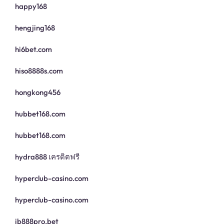
happy168
hengjing168
hi6bet.com
hiso8888s.com
hongkong456
hubbet168.com
hubbet168.com
hydra888 เครดิตฟรี
hyperclub-casino.com
hyperclub-casino.com
ib888pro.bet