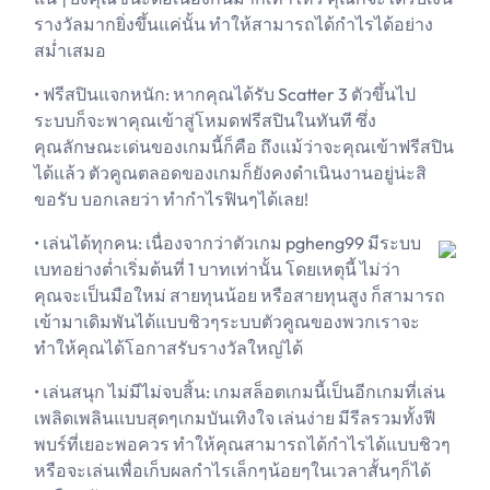
รางวัลมากยิ่งขึ้นแค่นั้น ทำให้สามารถได้กำไรได้อย่าง
สม่ำเสมอ
• ฟรีสปินแจกหนัก: หากคุณได้รับ Scatter 3 ตัวขึ้นไป
ระบบก็จะพาคุณเข้าสู่โหมดฟรีสปินในทันที ซึ่ง
คุณลักษณะเด่นของเกมนี้ก็คือ ถึงแม้ว่าจะคุณเข้าฟรีสปิน
ได้แล้ว ตัวคูณตลอดของเกมก็ยังคงดำเนินงานอยู่น่ะสิ
ขอรับ บอกเลยว่า ทำกำไรฟินๆได้เลย!
• เล่นได้ทุกคน: เนื่องจากว่าตัวเกม pgheng99 มีระบบ
เบทอย่างต่ำเริ่มต้นที่ 1 บาทเท่านั้น โดยเหตุนี้ ไม่ว่า
คุณจะเป็นมือใหม่ สายทุนน้อย หรือสายทุนสูง ก็สามารถ
เข้ามาเดิมพันได้แบบชิวๆระบบตัวคูณของพวกเราจะ
ทำให้คุณได้โอกาสรับรางวัลใหญ่ได้
• เล่นสนุก ไม่มีไม่จบสิ้น: เกมสล็อตเกมนี้เป็นอีกเกมที่เล่น
เพลิดเพลินแบบสุดๆเกมบันเทิงใจ เล่นง่าย มีรีลรวมทั้งฟี
พบร์ที่เยอะพอควร ทำให้คุณสามารถได้กำไรได้แบบชิวๆ
หรือจะเล่นเพื่อเก็บผลกำไรเล็กๆน้อยๆในเวลาสั้นๆก็ได้