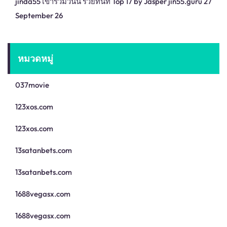
jinda55 เข้าร่วมวันนี้ รวยทันที Top 17 by Jasper jin55.guru 27
September 26
หมวดหมู่
037movie
123xos.com
123xos.com
13satanbets.com
13satanbets.com
1688vegasx.com
1688vegasx.com