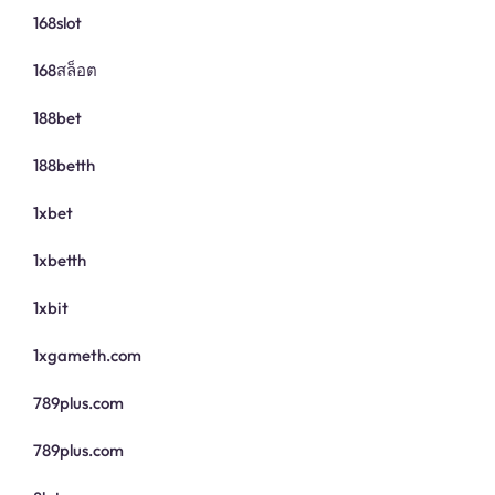
168slot
168สล็อต
188bet
188betth
1xbet
1xbetth
1xbit
1xgameth.com
789plus.com
789plus.com