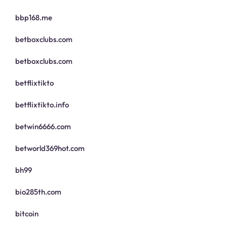
bbp168.me
betboxclubs.com
betboxclubs.com
betflixtikto
betflixtikto.info
betwin6666.com
betworld369hot.com
bh99
bio285th.com
bitcoin