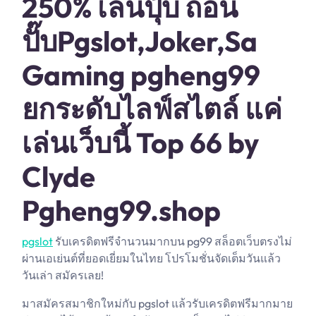
250% เล่นปุ๊บ ถอน
ปั๊บPgslot,Joker,Sa
Gaming pgheng99
ยกระดับไลฟ์สไตล์ แค่
เล่นเว็บนี้ Top 66 by
Clyde
Pgheng99.shop
pgslot
รับเครดิตฟรีจำนวนมากบน pg99 สล็อตเว็บตรงไม่
ผ่านเอเย่นต์ที่ยอดเยี่ยมในไทย โปรโมชั่นจัดเต็มวันแล้ว
วันเล่า สมัครเลย!
มาสมัครสมาชิกใหม่กับ pgslot แล้วรับเครดิตฟรีมากมาย