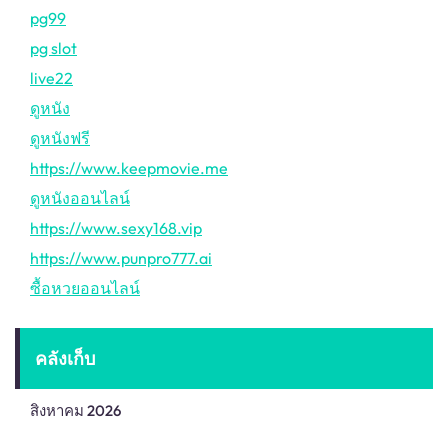
pg99
pg slot
live22
ดูหนัง
ดูหนังฟรี
https://www.keepmovie.me
ดูหนังออนไลน์
https://www.sexy168.vip
https://www.punpro777.ai
ซื้อหวยออนไลน์
คลังเก็บ
สิงหาคม 2026