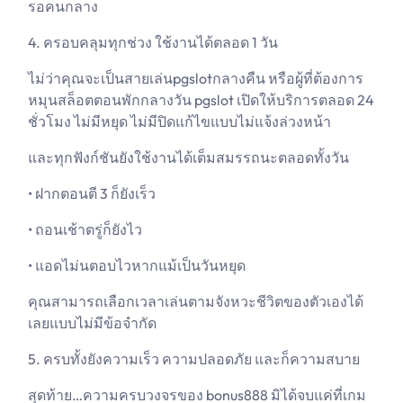
รอคนกลาง
4. ครอบคลุมทุกช่วง ใช้งานได้ตลอด 1 วัน
ไม่ว่าคุณจะเป็นสายเล่นpgslotกลางคืน หรือผู้ที่ต้องการ
หมุนสล็อตตอนพักกลางวัน pgslot เปิดให้บริการตลอด 24
ชั่วโมง ไม่มีหยุด ไม่มีปิดแก้ไขแบบไม่แจ้งล่วงหน้า
และทุกฟังก์ชันยังใช้งานได้เต็มสมรรถนะตลอดทั้งวัน
• ฝากตอนตี 3 ก็ยังเร็ว
• ถอนเช้าตรู่ก็ยังไว
• แอดไม่นตอบไวหากแม้เป็นวันหยุด
คุณสามารถเลือกเวลาเล่นตามจังหวะชีวิตของตัวเองได้
เลยแบบไม่มีข้อจำกัด
5. ครบทั้งยังความเร็ว ความปลอดภัย และก็ความสบาย
สุดท้าย…ความครบวงจรของ bonus888 มิได้จบแค่ที่เกม