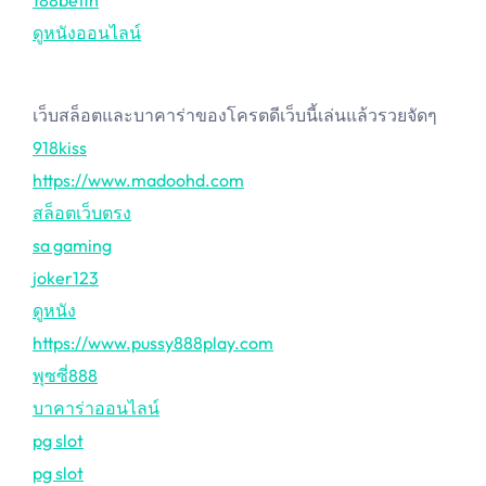
188betth
ดูหนังออนไลน์
เว็บสล็อตและบาคาร่าของโครตดีเว็บนี้เล่นแล้วรวยจัดๆ
918kiss
https://www.madoohd.com
สล็อตเว็บตรง
sa gaming
joker123
ดูหนัง
https://www.pussy888play.com
พุซซี่888
บาคาร่าออนไลน์
pg slot
pg slot