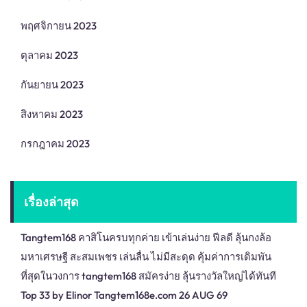
พฤศจิกายน 2023
ตุลาคม 2023
กันยายน 2023
สิงหาคม 2023
กรกฎาคม 2023
เรื่องล่าสุด
Tangtem168 คาสิโนครบทุกค่าย เข้าเล่นง่าย ฟีลดี ลุ้นกงล้อ
มหาเศรษฐี สะสมเพชร เล่นลื่น ไม่มีสะดุด คุ้มค่าการเดิมพัน
ที่สุดในวงการ tangtem168 สมัครง่าย ลุ้นรางวัลใหญ่ได้ทันที
Top 33 by Elinor Tangtem168e.com 26 AUG 69