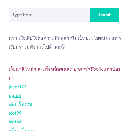
ความใจเสียใจต่อความผิดพลาดไม่เป็นประโยชน์ เราควร
เรียนรู้รวมทั้งก้าวไปด้านหน้า
เว็บคาสิโนน่าเล่น ทั้ง
สล็อต
และ
บาคาร่า
ตึงจริงแตกบ่อย
มาก
joker123
pg168
slot เว็บตรง
slot99
slot66
สล็อตเว็บตรง