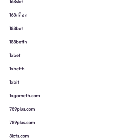
168slot
168สล็อต
188bet
188betth
1xbet
1xbetth
1xbit
1xgameth.com
789plus.com
789plus.com
8lots.com