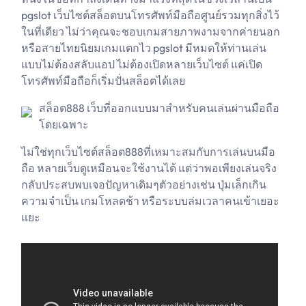
pgslot เว็บไซต์สล็อตบนโทรศัพท์มือถือศูนย์รวมทุกสิ่งไว้
ในที่เดียว ไม่ว่าคุณจะชอบเกมสายภาพงามจากค่ายนอก
หรือสายไทยนิยมเกมแตกไว pgslot มีหมดให้ท่านเล่น
แบบไม่ต้องสลับแอป ไม่ต้องเปิดหลายเว็บไซต์ แค่เปิด
โทรศัพท์มือถือก็เริ่มปั่นสล็อตได้เลย
สล็อต888 เว็บที่ออกแบบมาสำหรับคนเล่นผ่านมือถือ
โดยเฉพาะ
ไม่ใช่ทุกเว็บไซต์สล็อต888ที่เหมาะสมกับการเล่นบนมือ
ถือ หลายเว็บดูเหมือนจะใช้งานได้ แต่ว่าพอเพียงเล่นจริง
กลับประสบพบเจอปัญหาเดิมๆตัวอย่างเช่น ปุ่มเล็กเกิน
ความจำเป็น เกมโหลดช้า หรือระบบล่มเวลาคนเข้าเยอะ
แยะ