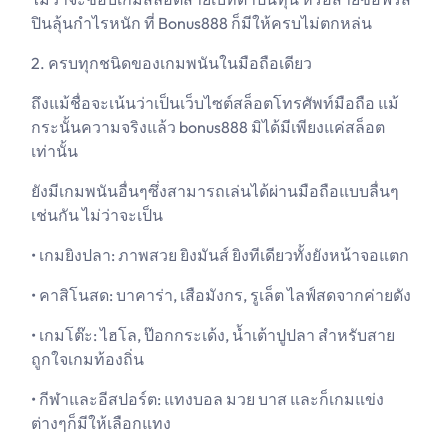
ปินลุ้นกำไรหนัก ที่ Bonus888 ก็มีให้ครบไม่ตกหล่น
2. ครบทุกชนิดของเกมพนันในมือถือเดียว
ถึงแม้ชื่อจะเน้นว่าเป็นเว็บไซต์สล็อตโทรศัพท์มือถือ แม้
กระนั้นความจริงแล้ว bonus888 มิได้มีเพียงแค่สล็อต
เท่านั้น
ยังมีเกมพนันอื่นๆซึ่งสามารถเล่นได้ผ่านมือถือแบบลื่นๆ
เช่นกัน ไม่ว่าจะเป็น
• เกมยิงปลา: ภาพสวย ยิงมันส์ ยิงทีเดียวทั้งยังหน้าจอแตก
• คาสิโนสด: บาคาร่า, เสือมังกร, รูเล็ต ไลฟ์สดจากค่ายดัง
• เกมโต๊ะ: ไฮโล, ป๊อกกระเด้ง, น้ำเต้าปูปลา สำหรับสาย
ถูกใจเกมท้องถิ่น
• กีฬาและอีสปอร์ต: แทงบอล มวย บาส และก็เกมแข่ง
ต่างๆก็มีให้เลือกแทง