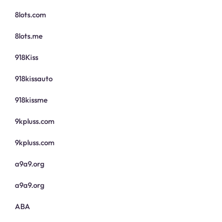
8lots.com
8lots.me
918Kiss
918kissauto
918kissme
9kpluss.com
9kpluss.com
a9a9.org
a9a9.org
ABA