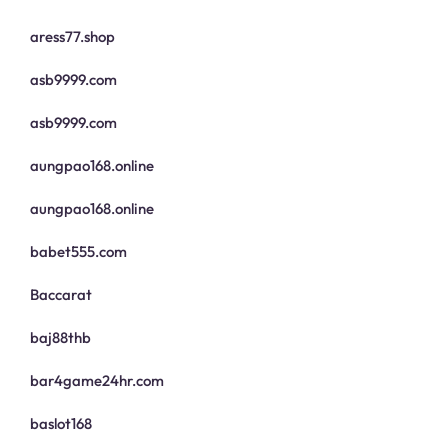
aress77.shop
asb9999.com
asb9999.com
aungpao168.online
aungpao168.online
babet555.com
Baccarat
baj88thb
bar4game24hr.com
baslot168