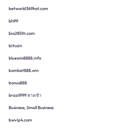
betworld369hot.com
bh99
bio285th.com
bitcoin
bluewin8888.info
bombet888.win
bonus888
brazil999 ทางเข้า
Business, Small Business
bwvip4.com