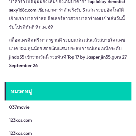
บาคาร่า เปิดมุมมองใหม่ของเกมบาคาร่า Top 56 by Benedict
sexy168c.com เซียนบาคาร่าตัวจริงรับ 3 แสน ระบบอัตโนมัติ
เจ้าแรก บาคาร่าสด ดีลเลอร์สาวสวย บาคาร่า168 เข้าเล่นวันนี้
รับโปรดีทันที 9 ก.ค. 69
สล็อตเครดิตฟรี มาตรฐานดี ระบบแน่น เล่นแล้วสบายใจ แคช
แบค 10% ทุนน้อย สอยเงินแสน ประสบการณ์เกมเหนือระดับ
jinda55 เข้าร่วมวันนี้ รวยทันที Top 17 by Jasper jin55.guru 27
September 26
หมวดหมู่
037movie
123xos.com
123xos.com