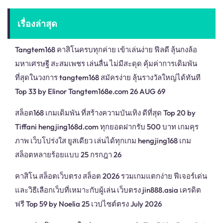
เรื่องล่าสุด
Tangtem168 คาสิโนครบทุกค่าย เข้าเล่นง่าย ฟีลดี ลุ้นกงล้อ
มหาเศรษฐี สะสมเพชร เล่นลื่น ไม่มีสะดุด คุ้มค่าการเดิมพัน
ที่สุดในวงการ tangtem168 สมัครง่าย ลุ้นรางวัลใหญ่ได้ทันที
Top 33 by Elinor Tangtem168e.com 26 AUG 69
สล็อต168 เกมเดิมพัน ที่สร้างความบันเทิง ดีที่สุด Top 20 by
Tiffani hengjing168d.com ทุกยอดฝากรับ 500 บาท เกมคุร
ภาพ เว็บโปร่งใส ยูสเดียว เล่นได้ทุกเกม hengjing168 เกม
สล็อตหลายร้อยแบบ 25 กรกฎา 26
คาสิโน สล็อตเว็บตรง สล็อต 2026 รวมเกมแตกง่าย ฟีเจอร์เด่น
และวิธีเลือกเว็บที่เหมาะกับผู้เล่น เว็บตรง jin888.asia เครดิต
ฟรี Top 59 by Noelia 25 เวปไซต์ตรง July 2026