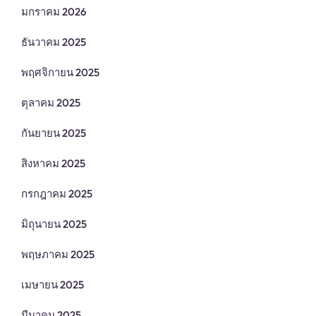
มกราคม 2026
ธันวาคม 2025
พฤศจิกายน 2025
ตุลาคม 2025
กันยายน 2025
สิงหาคม 2025
กรกฎาคม 2025
มิถุนายน 2025
พฤษภาคม 2025
เมษายน 2025
มีนาคม 2025