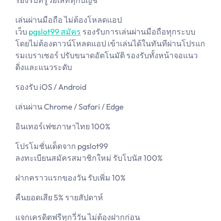
รองรับทรูวอเลททุกบัญชี
เล่นผ่านมือถือ ไม่ต้องโหลดแอป
เว็บ
pgslot99 สมัคร
รองรับการเล่นผ่านมือถือทุกระบบ
โดยไม่ต้องดาวน์โหลดแอป เข้าเล่นได้ในทันทีผ่านโปรแก
รมเบราเซอร์ ปรับขนาดอัตโนมัติ รองรับทั้งหน้าจอแนว
ดิ่งและแนวระดับ
รองรับ iOS / Android
เล่นผ่าน Chrome / Safari / Edge
อินเทอร์เฟซภาษาไทย 100%
โปรโมชั่นเด็ดจาก pgslot99
ลงทะเบียนสมัครสมาชิกใหม่ รับโบนัส 100%
ฝากคราวแรกของวัน รับเพิ่ม 10%
คืนยอดเสีย 5% รายสัปดาห์
แจกเครดิตฟรีทุกวี่วัน ไม่ต้องฝากก่อน