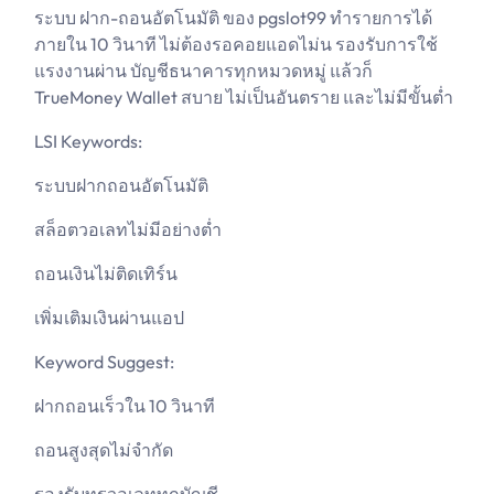
ระบบ ฝาก-ถอนอัตโนมัติ ของ pgslot99 ทำรายการได้
ภายใน 10 วินาที ไม่ต้องรอคอยแอดไม่น รองรับการใช้
แรงงานผ่าน บัญชีธนาคารทุกหมวดหมู่ แล้วก็
TrueMoney Wallet สบาย ไม่เป็นอันตราย และไม่มีขั้นต่ำ
LSI Keywords:
ระบบฝากถอนอัตโนมัติ
สล็อตวอเลทไม่มีอย่างต่ำ
ถอนเงินไม่ติดเทิร์น
เพิ่มเติมเงินผ่านแอป
Keyword Suggest:
ฝากถอนเร็วใน 10 วินาที
ถอนสูงสุดไม่จำกัด