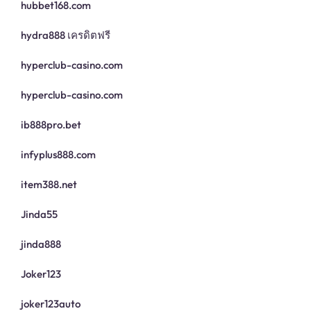
hubbet168.com
hydra888 เครดิตฟรี
hyperclub-casino.com
hyperclub-casino.com
ib888pro.bet
infyplus888.com
item388.net
Jinda55
jinda888
Joker123
joker123auto