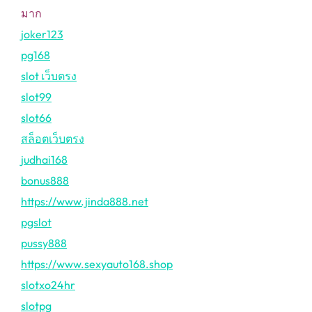
มาก
joker123
pg168
slot เว็บตรง
slot99
slot66
สล็อตเว็บตรง
judhai168
bonus888
https://www.jinda888.net
pgslot
pussy888
https://www.sexyauto168.shop
slotxo24hr
slotpg