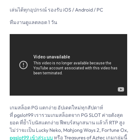
เล่นได้ทุกอุปกรณ์ รองรับ iOS / Android / PC
ทีมงานดูแลตลอด 1 วัน
เกมสล็อต PG แตกง่าย อัปเดตใหม่ทุกสัปดาห์
ที่ pgslot99 เรารวมเกมสล็อตจาก PG SLOT ค่ายดังสุด
ยอด ที่ย้ำโบนัสแตกง่าย ฟีพบร์สนุกสนาน แล้วก็ RTP สูง
ไม่ว่าจะเป็น Lucky Neko, Mahjong Ways 2, Fortune Ox,
pgslot99 เข้าสู่ระบบ
หรือ Treasures of Aztec เกมกลุ่มนี้