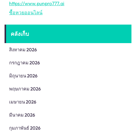
https://www.punpro777.ai
ซื้อหวยออนไลน์
คลังเก็บ
สิงหาคม 2026
กรกฎาคม 2026
มิถุนายน 2026
พฤษภาคม 2026
เมษายน 2026
มีนาคม 2026
กุมภาพันธ์ 2026