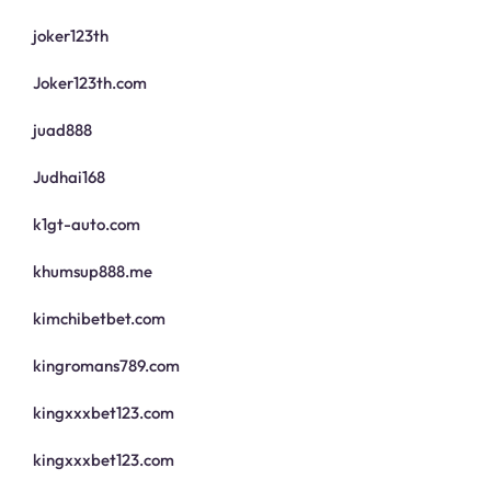
joker123th
Joker123th.com
juad888
Judhai168
k1gt-auto.com
khumsup888.me
kimchibetbet.com
kingromans789.com
kingxxxbet123.com
kingxxxbet123.com