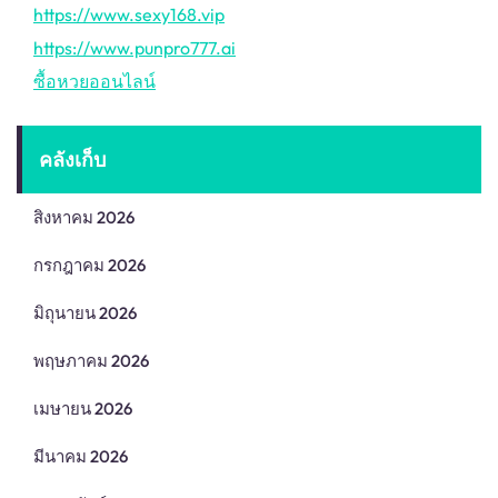
https://www.sexy168.vip
https://www.punpro777.ai
ซื้อหวยออนไลน์
คลังเก็บ
สิงหาคม 2026
กรกฎาคม 2026
มิถุนายน 2026
พฤษภาคม 2026
เมษายน 2026
มีนาคม 2026