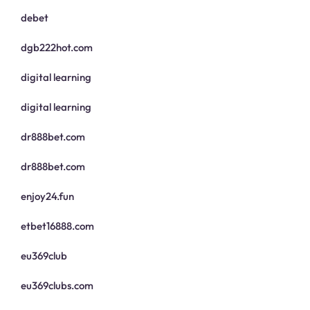
debet
dgb222hot.com
digital learning
digital learning
dr888bet.com
dr888bet.com
enjoy24.fun
etbet16888.com
eu369club
eu369clubs.com