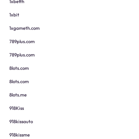
1xbetth
1xbit
1xgameth.com
789plus.com
789plus.com
8lots.com
8lots.com
8lots.me
918Kiss
918kissauto
918kissme