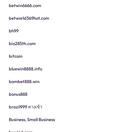
betwin6666.com
betworld369hot.com
bh99
bio285th.com
bitcoin
bluewin8888.info
bombet888.win
bonus888
brazil999 ทางเข้า
Business, Small Business