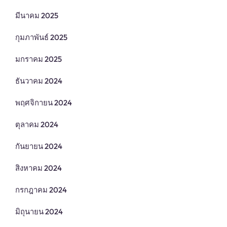
มีนาคม 2025
กุมภาพันธ์ 2025
มกราคม 2025
ธันวาคม 2024
พฤศจิกายน 2024
ตุลาคม 2024
กันยายน 2024
สิงหาคม 2024
กรกฎาคม 2024
มิถุนายน 2024