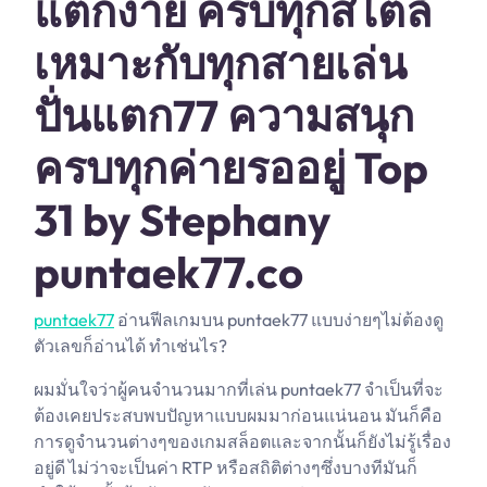
แตกง่าย ครบทุกสไตล์
เหมาะกับทุกสายเล่น
ปั่นแตก77 ความสนุก
ครบทุกค่ายรออยู่ Top
31 by Stephany
puntaek77.co
puntaek77
อ่านฟีลเกมบน puntaek77 แบบง่ายๆไม่ต้องดู
ตัวเลขก็อ่านได้ ทำเช่นไร?
ผมมั่นใจว่าผู้คนจำนวนมากที่เล่น puntaek77 จำเป็นที่จะ
ต้องเคยประสบพบปัญหาแบบผมมาก่อนแน่นอน มันก็คือ
การดูจำนวนต่างๆของเกมสล็อตและจากนั้นก็ยังไม่รู้เรื่อง
อยู่ดี ไม่ว่าจะเป็นค่า RTP หรือสถิติต่างๆซึ่งบางทีมันก็