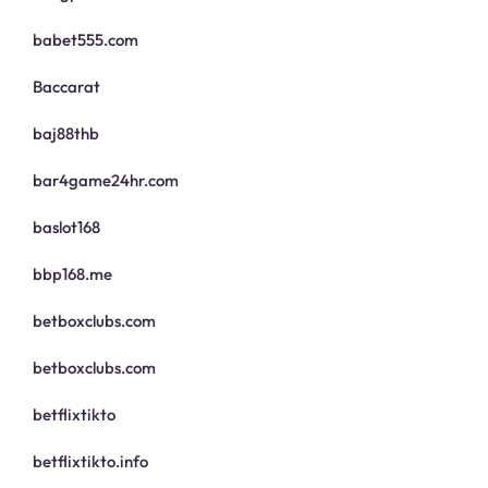
babet555.com
Baccarat
baj88thb
bar4game24hr.com
baslot168
bbp168.me
betboxclubs.com
betboxclubs.com
betflixtikto
betflixtikto.info