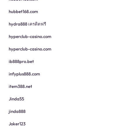
hubbet168.com
hydra888 เครดิตฟรี
hyperclub-casino.com
hyperclub-casino.com
ib888pro.bet
infyplus888.com
item388.net
Jinda55
jinda888
Joker123