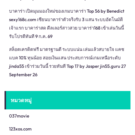
บาคาร่า เปิดมุมมองใหม่ของเกมบาคาร่า Top 56 by Benedict
sexy168c.com เซียนบาคาร่าตัวจริงรับ 3 แสน ระบบอัตโนมัติ
เจ้าแรก บาคาร่าสด ดีลเลอร์สาวสวย บาคาร่า168 เข้าเล่นวันนี้
รับโปรดีทันที 9 ก.ค. 69
สล็อตเครดิตฟรี มาตรฐานดี ระบบแน่น เล่นแล้วสบายใจ แคช
แบค 10% ทุนน้อย สอยเงินแสน ประสบการณ์เกมเหนือระดับ
jinda55 เข้าร่วมวันนี้ รวยทันที Top 17 by Jasper jin55.guru 27
September 26
หมวดหมู่
037movie
123xos.com