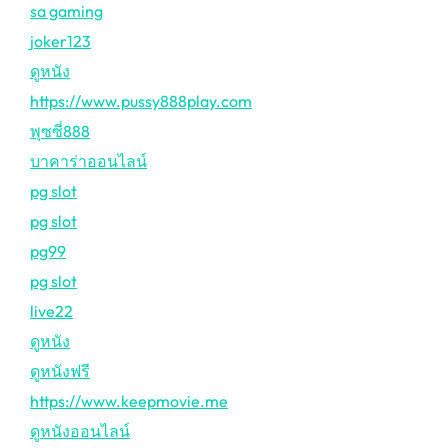
sa gaming
joker123
ดูหนัง
https://www.pussy888play.com
พุซซี่888
บาคาร่าออนไลน์
pg slot
pg slot
pg99
pg slot
live22
ดูหนัง
ดูหนังฟรี
https://www.keepmovie.me
ดูหนังออนไลน์