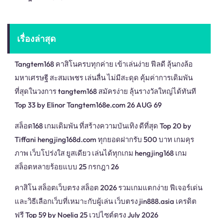
เรื่องล่าสุด
Tangtem168 คาสิโนครบทุกค่าย เข้าเล่นง่าย ฟีลดี ลุ้นกงล้อ
มหาเศรษฐี สะสมเพชร เล่นลื่น ไม่มีสะดุด คุ้มค่าการเดิมพัน
ที่สุดในวงการ tangtem168 สมัครง่าย ลุ้นรางวัลใหญ่ได้ทันที
Top 33 by Elinor Tangtem168e.com 26 AUG 69
สล็อต168 เกมเดิมพัน ที่สร้างความบันเทิง ดีที่สุด Top 20 by
Tiffani hengjing168d.com ทุกยอดฝากรับ 500 บาท เกมคุร
ภาพ เว็บโปร่งใส ยูสเดียว เล่นได้ทุกเกม hengjing168 เกม
สล็อตหลายร้อยแบบ 25 กรกฎา 26
คาสิโน สล็อตเว็บตรง สล็อต 2026 รวมเกมแตกง่าย ฟีเจอร์เด่น
และวิธีเลือกเว็บที่เหมาะกับผู้เล่น เว็บตรง jin888.asia เครดิต
ฟรี Top 59 by Noelia 25 เวปไซต์ตรง July 2026