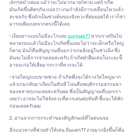
เล็กๆสม่ำเสมอ แม้ว่าจะไม่มากมายก็ตาม แต่ถ้าเกิด
มันเกิดขึ้นติดๆกัน แปลว่า เกมกำลังมีการเคลื่อนไหวแล้ว
ล่ะขอรับ ซึ่งมักเป็นช่วงต้นของจังหวะที่ต่อยอดได้ เราก็สา
มารถเพิ่มเบทจากตรงนี้ได้เลย
• เงียบยาวแบบไม่มีอะไรเลย:
puntaek77
หากเราสปินไป
หลายรอบแล้วไม่มีอะไรเกิดขึ้นเลย ไม่ว่าจะเล็กหรือใหญ่
ก็ตาม มันก็คือสัญญาณที่บอกว่าเกมยังอยู่ในช่วงนิ่ง ซึ่ง
มันจะไม่มีการจ่ายเลยล่ะครับ ถ้าเกิดฝ่าฝืนเล่นในระยะนี้
อาจจะก่อให้เสียมากกว่าที่ควรจะได้
• จ่ายใหญ่แบบขาดช่วง: ถ้าเกิดพึ่งจะได้รางวัลใหญ่มาก
แล้วเกมกลับมาเงียบในทันที โน่นคือพฤติกรรมธรรมดา
ของหลายๆเกมเลยล่ะครับผม ซึ่งเป็นสัญญาณที่บอกเรา
เลยว่า อาจจะไม่ใช่จังหวะที่ควรเล่นต่อทันที ชี้แนะให้พัก
ก่อนเลยครับผม
2. อ่านจากการกระทำของสัญลักษณ์ที่โผล่บนจอ
อีกแนวทางที่ช่วยทำให้เล่น ปั่นแตก77 ง่ายมากยิ่งขึ้นก็คือ