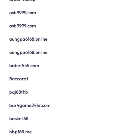
asb9999.com
asb9999.com
aungpao168.online
aungpao168.online
babet555.com
Baccarat
baj88thb
bar4game24hr.com
baslot168
bbp168.me