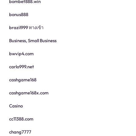
bombet888.win
bonus888
brazil999 ทางเข้า
Business, Small Business
bwvip4.com
carlo999.net
cashgame168
cashgame168x.com
Casino
cc11388.com
chang7777