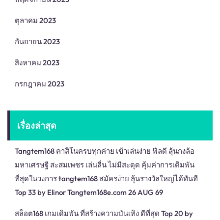
ตุลาคม 2023
กันยายน 2023
สิงหาคม 2023
กรกฎาคม 2023
เรื่องล่าสุด
Tangtem168 คาสิโนครบทุกค่าย เข้าเล่นง่าย ฟีลดี ลุ้นกงล้อ
มหาเศรษฐี สะสมเพชร เล่นลื่น ไม่มีสะดุด คุ้มค่าการเดิมพัน
ที่สุดในวงการ tangtem168 สมัครง่าย ลุ้นรางวัลใหญ่ได้ทันที
Top 33 by Elinor Tangtem168e.com 26 AUG 69
สล็อต168 เกมเดิมพัน ที่สร้างความบันเทิง ดีที่สุด Top 20 by