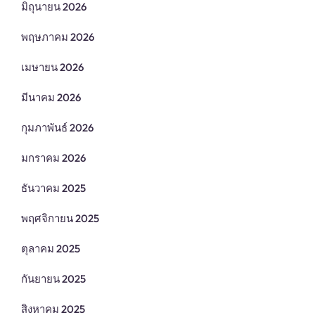
มิถุนายน 2026
พฤษภาคม 2026
เมษายน 2026
มีนาคม 2026
กุมภาพันธ์ 2026
มกราคม 2026
ธันวาคม 2025
พฤศจิกายน 2025
ตุลาคม 2025
กันยายน 2025
สิงหาคม 2025