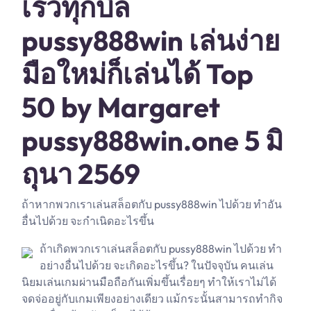
เร็วทุกบิล
pussy888win เล่นง่าย
มือใหม่ก็เล่นได้ Top
50 by Margaret
pussy888win.one 5 มิ
ถุนา 2569
ถ้าหากพวกเราเล่นสล็อตกับ pussy888win ไปด้วย ทำอัน
อื่นไปด้วย จะกำเนิดอะไรขึ้น
ถ้าเกิดพวกเราเล่นสล็อตกับ pussy888win ไปด้วย ทำ
อย่างอื่นไปด้วย จะเกิดอะไรขึ้น? ในปัจจุบัน คนเล่น
นิยมเล่นเกมผ่านมือถือกันเพิ่มขึ้นเรื่อยๆ ทำให้เราไม่ได้
จดจ่ออยู่กับเกมเพียงอย่างเดียว แม้กระนั้นสามารถทำกิจ