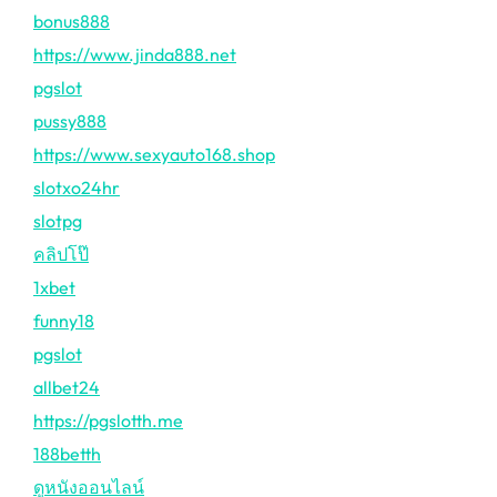
bonus888
https://www.jinda888.net
pgslot
pussy888
https://www.sexyauto168.shop
slotxo24hr
slotpg
คลิปโป๊
1xbet
funny18
pgslot
allbet24
https://pgslotth.me
188betth
ดูหนังออนไลน์