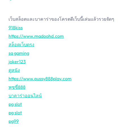
เว็บสล็อตและบาคาร่าของโครตดีเว็บนี้เล่นแล้วรวยจัดๆ
918kiss
https://www.madoohd.com
สล็อตเว็บตรง
sa gaming
joker123
ดูหนัง
https://www.pussy888play.com
พุซซี่888
บาคาร่าออนไลน์
pg slot
pg slot
pg99