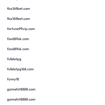
fizz169bet.com
fizz169bet.com
fortune99vip.com
fox689ok.com
fox689ok.com
fullslotpg
fullslotpg168.com
funny18
gamehit8888.com
gamehit8888.com