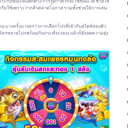
ะกับขณะที่แตกต่าง การรู้ดีว่าควรจะใช้ขณะใด ช่วยให้
กว่ารีบใช้เพราะว่ากลัวคลาดโอกาส รวมทั้งช่วยให้การเล่น
คน บางครั้งบางคราวการเลือกโปรที่เข้ากับสไตล์ของตัว
รสมัครหลายโปรพร้อมกันกระทั่งงวยงง แล้วก็ยังลดความยุ่ง