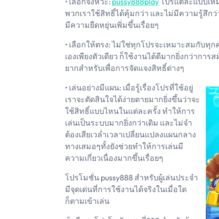
• เลือกจังหวะ:
pussy888play
โปรแต่ละแบบเหมา
พวกเราใช้สิทธิ์ได้คุ้มกว่า และไม่มีความรู้สึ
มีความยืดหยุ่นเพิ่มขึ้นเรื่อยๆ
• เลือกให้ตรง: ไม่ใช่ทุกโปรจะเหมาะสมกับทุก
เองเพียงตัวเดียว ก็ใช้งานได้ดีมากยิ่งกว่ากา
ยากสำหรับเพื่อการจัดแจงสิทธิ์ต่างๆ
• เล่นอย่างมีแผน: เมื่อรู้เรื่องโปรที่ใช้อยู่
เราจะตัดสินใจได้ง่ายดายมากยิ่งขึ้นว่าจะ
ใช้สิทธิ์แบบไหนในแต่ละครั้ง ทำให้การ
เล่นเป็นระบบมากยิ่งกว่าเดิม และไม่จำ
ต้องเสียเวล่ำเวลาเปลี่ยนแปลงแผนกลาง
ทางเสมอๆทั้งยังช่วยทำให้การเล่นมี
ความเกี่ยวเนื่องมากขึ้นเรื่อยๆ
โปรโมชั่น pussy888 สำหรับผู้เล่นประจำ
มีจุดเด่นที่การใช้งานได้จริงในเมื่อใด
ก็ตามเข้าเล่น