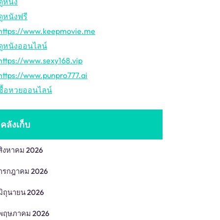
ดูหนัง
ดูหนังฟรี
https://www.keepmovie.me
ดูหนังออนไลน์
https://www.sexy168.vip
https://www.punpro777.ai
ซื้อหวยออนไลน์
คลังเก็บ
สิงหาคม 2026
กรกฎาคม 2026
มิถุนายน 2026
พฤษภาคม 2026