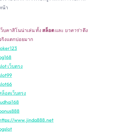
หน้า
เว็บคาสิโนน่าเล่น ทั้ง
สล็อต
และ
บาคาร่า
ตึง
จริงแตกบ่อยมาก
joker123
pg168
slot เว็บตรง
slot99
slot66
สล็อตเว็บตรง
judhai168
bonus888
https://www.jinda888.net
pgslot