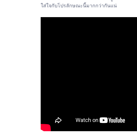
ใส่ใจกับโปรลักษณะนี้มากกว่ากันแน่