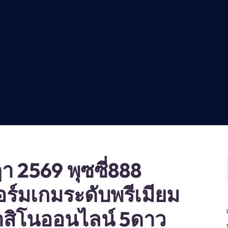
า 2569 พุซซี่888
์มเกมระดับพรีเมียม
าสิโนออนไลน์ 5ดาว