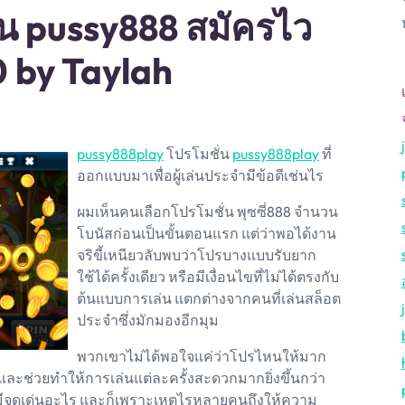
น pussy888 สมัครไว
0 by Taylah
pussy888play
โปรโมชั่น
pussy888play
ที่
ออกแบบมาเพื่อผู้เล่นประจำมีข้อดีเช่นไร
ผมเห็นคนเลือกโปรโมชั่น พุซซี่888 จำนวน
โบนัสก่อนเป็นขั้นตอนแรก แต่ว่าพอได้งาน
จริขี้เหนียวลับพบว่าโปรบางแบบรับยาก
ใช้ได้ครั้งเดียว หรือมีเงื่อนไขที่ไม่ได้ตรงกับ
ต้นแบบการเล่น แตกต่างจากคนที่เล่นสล็อต
ประจำซึ่งมักมองอีกมุม
พวกเขาไม่ได้พอใจแค่ว่าโปรไหนให้มาก
ง และช่วยทำให้การเล่นแต่ละครั้งสะดวกมากยิ่งขึ้นกว่า
ำมีจุดเด่นอะไร และก็เพราะเหตุไรหลายคนถึงให้ความ