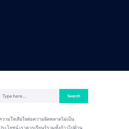
ความใจเสียใจต่อความผิดพลาดไม่เป็น
ประโยชน์ เราควรเรียนรู้รวมทั้งก้าวไปด้าน