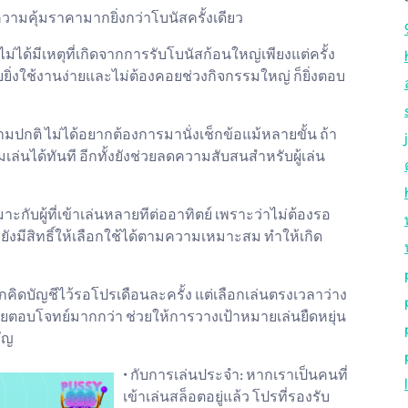
้ความคุ้มราคามากยิ่งกว่าโบนัสครั้งเดียว
ม่ได้มีเหตุที่เกิดจากการรับโบนัสก้อนใหญ่เพียงแต่ครั้ง
่อยยิ่งใช้งานง่ายและไม่ต้องคอยช่วงกิจกรรมใหญ่ ก็ยิ่งตอบ
นตามปกติ ไม่ได้อยากต้องการมานั่งเช็กข้อแม้หลายขั้น ถ้า
่มเล่นได้ทันที อีกทั้งยังช่วยลดความสับสนสำหรับผู้เล่น
หมาะกับผู้ที่เข้าเล่นหลายทีต่ออาทิตย์ เพราะว่าไม่ต้องรอ
็ยังมีสิทธิ์ให้เลือกใช้ได้ตามความเหมาะสม ทำให้เกิด
กคิดบัญชีไว้รอโปรเดือนละครั้ง แต่เลือกเล่นตรงเวลาว่าง
เลยตอบโจทย์มากกว่า ช่วยให้การวางเป้าหมายเล่นยืดหยุ่น
ัญ
• กับการเล่นประจำ: หากเราเป็นคนที่
เข้าเล่นสล็อตอยู่แล้ว โปรที่รองรับ