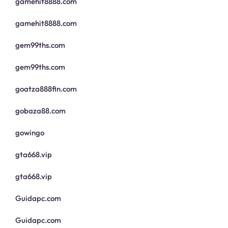
gamehit8888.com
gamehit8888.com
gem99ths.com
gem99ths.com
goatza888fin.com
gobaza88.com
gowingo
gta668.vip
gta668.vip
Guidapc.com
Guidapc.com