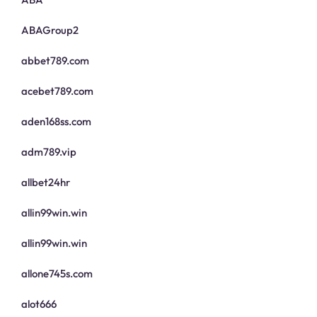
ABAGroup2
abbet789.com
acebet789.com
aden168ss.com
adm789.vip
allbet24hr
allin99win.win
allin99win.win
allone745s.com
alot666