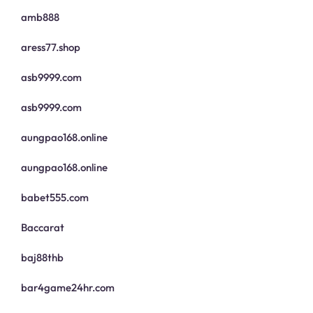
amb888
aress77.shop
asb9999.com
asb9999.com
aungpao168.online
aungpao168.online
babet555.com
Baccarat
baj88thb
bar4game24hr.com