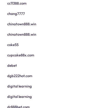
cc11388.com
chang7777
chinatown888.win
chinatown888.win
coke55
cupcake88x.com
debet
dgb222hot.com
digital learning
digital learning
dr888bet.com