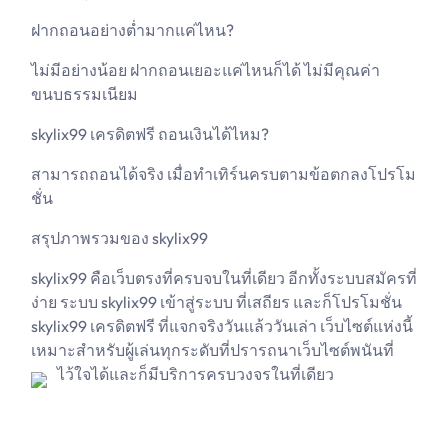
ฝากถอนอย่างต่ำมากแค่ไหน?
ไม่มีอย่างน้อย ฝากถอนเยอะแค่ไหนก็ได้ ไม่มีคุณค่า
ขนบธรรมเนียม
skylix99 เครดิตฟรี ถอนเงินได้ไหม?
สามารถถอนได้จริง เมื่อทำเทิร์นครบตามข้อตกลงโปรโม
ชั่น
สรุปภาพรวมของ skylix99
skylix99 คือเว็บตรงที่ครบจบในที่เดียว อีกทั้งระบบสมัครที่
ง่าย ระบบ skylix99 เข้าสู่ระบบ ที่เสถียร และก็โปรโมชั่น
skylix99 เครดิตฟรี ที่แจกจริงวันแล้ววันเล่า เว็บไซต์แห่งนี้
เหมาะสำหรับผู้เล่นทุกระดับที่ปรารถนาเว็บไซต์พนันที่
ไว้ใจได้และก็มีบริการครบวงจรในที่เดียว