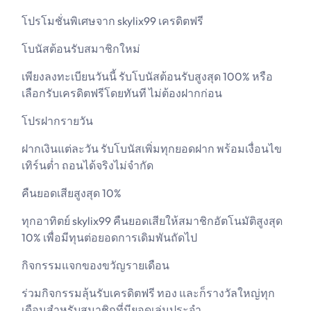
โปรโมชั่นพิเศษจาก skylix99 เครดิตฟรี
โบนัสต้อนรับสมาชิกใหม่
เพียงลงทะเบียนวันนี้ รับโบนัสต้อนรับสูงสุด 100% หรือ
เลือกรับเครดิตฟรีโดยทันที ไม่ต้องฝากก่อน
โปรฝากรายวัน
ฝากเงินแต่ละวัน รับโบนัสเพิ่มทุกยอดฝาก พร้อมเงื่อนไข
เทิร์นต่ำ ถอนได้จริงไม่จำกัด
คืนยอดเสียสูงสุด 10%
ทุกอาทิตย์ skylix99 คืนยอดเสียให้สมาชิกอัตโนมัติสูงสุด
10% เพื่อมีทุนต่อยอดการเดิมพันถัดไป
กิจกรรมแจกของขวัญรายเดือน
ร่วมกิจกรรมลุ้นรับเครดิตฟรี ทอง และก็รางวัลใหญ่ทุก
เดือนสำหรับสมาชิกที่มียอดเล่นประจำ