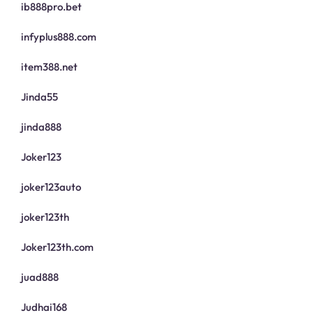
ib888pro.bet
infyplus888.com
item388.net
Jinda55
jinda888
Joker123
joker123auto
joker123th
Joker123th.com
juad888
Judhai168