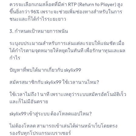
ควรจะเลือกเกมสล็อตที่มีค่า RTP (Return to Player) สูง
ขึ้นยิ่งกว่า 96% เพราะจะช่วยเพิ่มช่องทางสำหรับในการ
ชนะและก็ได้กำไรระยะยาว
3. กำหนดเป้าหมายการพนัน
ระบุงบประมาณสำหรับการเล่นแต่ละรอบให้แจ่มชัด เมื่อ
ได้กำไรตามจุดหมายให้หยุดในทันที เพื่อรักษาทุนและผล
กำไร
ปัญหาที่พบได้มากเกี่ยวกับ skylix99
สมัครสมาชิกกับ skylix99 ใช้เวลานานไหม?
ใช้เวลาไม่ถึง 1 นาที เพราะเหตุว่าระบบสมัครอัตโนมัติเร็ว
และก็ไม่มีอันตราย
skylix99 เข้าสู่ระบบ ต้องโหลดแอปไหม?
ไม่ต้องโหลด สามารถเข้าเล่นได้ผ่านหน้าเว็บโดยตรง
รองรับทุกโปรแกรมเบราเซอร์