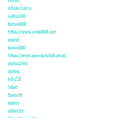
สล็อตเว็บตรง
judhai168
bonus888
https://www.jinda888.net
pgslot
pussy888
https://www.sexyauto168.shop
slotxo24hr
slotpg
คลิปโป๊
1xbet
funny18
pgslot
allbet24