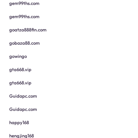
gem99ths.com
gem99ths.com
goatza888fin.com
gobaza88.com
gowingo
gta668.vip
gta668.vip
Guidapc.com
Guidapc.com
happy168
hengjing168