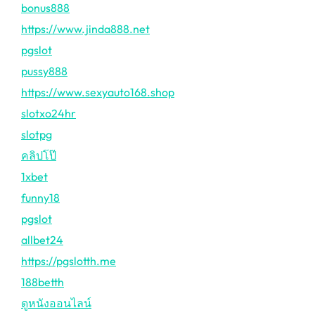
bonus888
https://www.jinda888.net
pgslot
pussy888
https://www.sexyauto168.shop
slotxo24hr
slotpg
คลิปโป๊
1xbet
funny18
pgslot
allbet24
https://pgslotth.me
188betth
ดูหนังออนไลน์