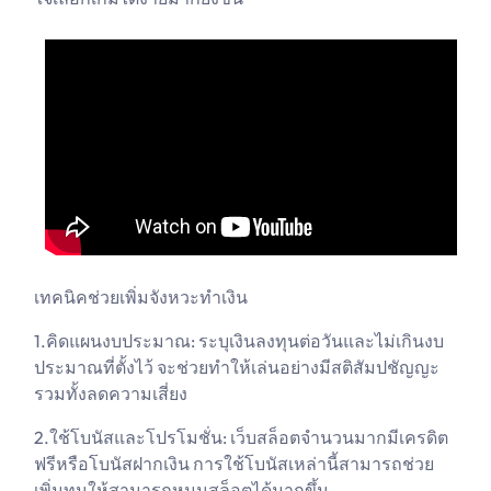
เทคนิคช่วยเพิ่มจังหวะทำเงิน
1.คิดแผนงบประมาณ: ระบุเงินลงทุนต่อวันและไม่เกินงบ
ประมาณที่ตั้งไว้ จะช่วยทำให้เล่นอย่างมีสติสัมปชัญญะ
รวมทั้งลดความเสี่ยง
2.ใช้โบนัสและโปรโมชั่น: เว็บสล็อตจำนวนมากมีเครดิต
ฟรีหรือโบนัสฝากเงิน การใช้โบนัสเหล่านี้สามารถช่วย
เพิ่มทุนให้สามารถหมุนสล็อตได้มากขึ้น