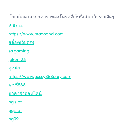
เว็บสล็อตและบาคาร่าของโครตดีเว็บนี้เล่นแล้วรวยจัดๆ
918kiss
https://www.madoohd.com
สล็อตเว็บตรง
sa gaming
joker123
ดูหนัง
https://www.pussy888play.com
พุซซี่888
บาคาร่าออนไลน์
pg slot
pg slot
pg99