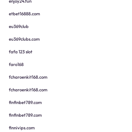
enjoy24.fun
etbet16888.com
eu369club
eu369clubs.com
fafa 123 slot
faro168
fcharoenkit168.com
fcharoenkit168.com
finfinbet789.com
finfinbet789.com
finnivips.com