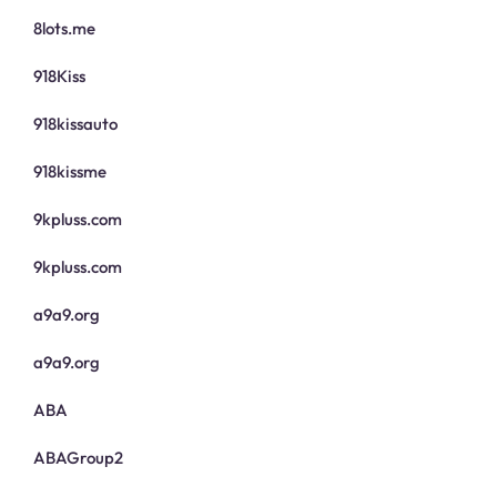
8lots.me
918Kiss
918kissauto
918kissme
9kpluss.com
9kpluss.com
a9a9.org
a9a9.org
ABA
ABAGroup2