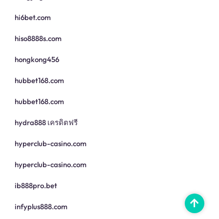
hi6bet.com
hiso8888s.com
hongkong456
hubbet168.com
hubbet168.com
hydra888 เครดิตฟรี
hyperclub-casino.com
hyperclub-casino.com
ib888pro.bet
infyplus888.com