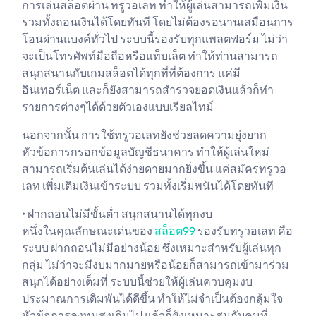
การเล่นสล็อตผ่าน ทรูวอเลท ทำให้ผู้เล่นสามารถเพิ่มเงิน
รวมทั้งถอนเงินได้โดยทันที โดยไม่ต้องรอนานเสมือนการ
โอนผ่านแบงค์ทั่วไป ระบบนี้รองรับทุกแพลตฟอร์ม ไม่ว่า
จะเป็นโทรศัพท์มือถือหรือแท็บเล็ต ทำให้ท่านสามารถ
สนุกสนานกับเกมสล็อตได้ทุกที่ที่ต้องการ แค่มี
อินเทอร์เน็ต และก็ยังสามารถสำรวจยอดเงินแล้วก็ทำ
รายการต่างๆได้ด้วยตัวเองแบบเรียลไทม์
นอกจากนั้น การใช้ทรูวอเลทยังช่วยลดความยุ่งยาก
หัวข้อการกรอกข้อมูลบัญชีธนาคาร ทำให้ผู้เล่นใหม่
สามารถเริ่มต้นเล่นได้ง่ายดายมากยิ่งขึ้น แค่สมัครทรูวอ
เลท เพิ่มเติมเงินเข้าระบบ รวมทั้งเริ่มพนันได้โดยทันที
• ฝากถอนไม่มีขั้นต่ำ สนุกสนานได้ทุกงบ
หนึ่งในคุณลักษณะเด่นของ
สล็อต99
รองรับทรูวอเลท คือ
ระบบ ฝากถอนไม่มีอย่างน้อย ซึ่งเหมาะสำหรับผู้เล่นทุก
กลุ่ม ไม่ว่าจะมีงบมากมายหรือน้อยก็สามารถเข้ามาร่วม
สนุกได้อย่างเต็มที่ ระบบนี้ช่วยให้ผู้เล่นควบคุมงบ
ประมาณการเดิมพันได้ดีขึ้น ทำให้ไม่จำเป็นต้องกลุ้มใจ
หัวข้อการลงทุนสูงเกินไป แล้วก็ยังเหมาะสมกับคนที่