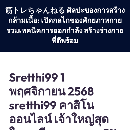
Skip
筋トレちゃんねる ศิลปะของการสร้าง
to
content
กล้ามเนื้อ: เปิดกลไกของศักยภาพกาย
รวมเทคนิคการออกกำลัง สร้างร่างกาย
ที่ดีพร้อม
Sretthi99 1
พฤศจิกายน 2568
sretthi99 คาสิโน
ออนไลน์ เจ้าใหญ่สุด