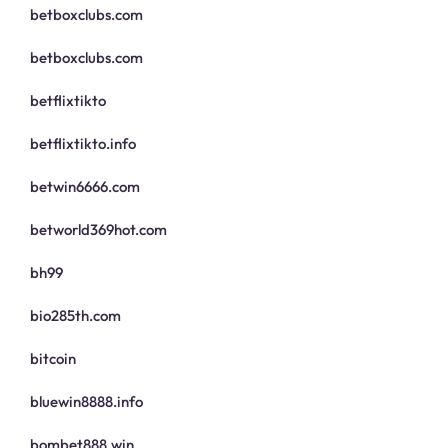
betboxclubs.com
betboxclubs.com
betflixtikto
betflixtikto.info
betwin6666.com
betworld369hot.com
bh99
bio285th.com
bitcoin
bluewin8888.info
bombet888.win