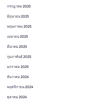
กรกฎาคม 2025
มิถุนายน 2025
พฤษภาคม 2025
เมษายน 2025
มีนาคม 2025
กุมภาพันธ์ 2025
มกราคม 2025
ธันวาคม 2024
พฤศจิกายน 2024
ตุลาคม 2024