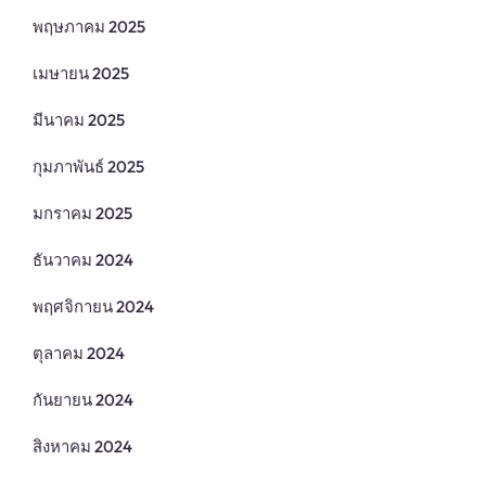
พฤษภาคม 2025
เมษายน 2025
มีนาคม 2025
กุมภาพันธ์ 2025
มกราคม 2025
ธันวาคม 2024
พฤศจิกายน 2024
ตุลาคม 2024
กันยายน 2024
สิงหาคม 2024