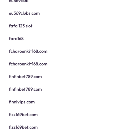
eu369club
eu369clubs.com
fafa 123 slot
faro168
fcharoenkit168.com
fcharoenkit168.com
finfinbet789.com
finfinbet789.com
finnivips.com
fizz169bet.com
fizz169bet.com