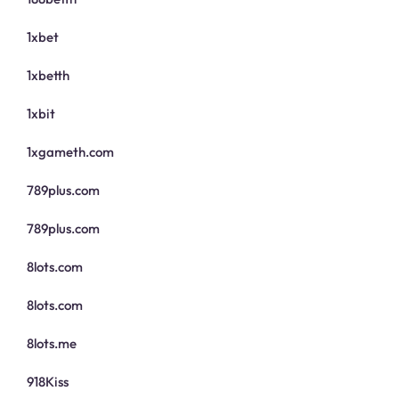
1xbet
1xbetth
1xbit
1xgameth.com
789plus.com
789plus.com
8lots.com
8lots.com
8lots.me
918Kiss