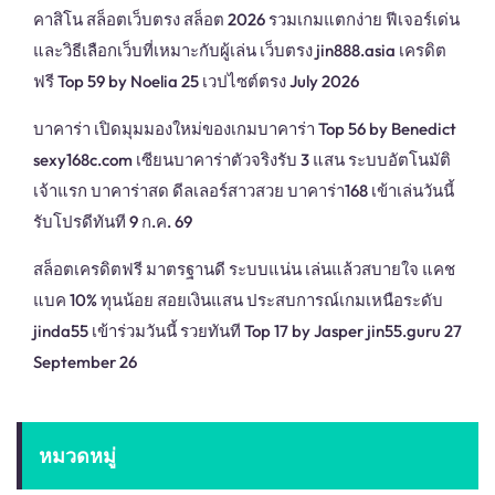
คาสิโน สล็อตเว็บตรง สล็อต 2026 รวมเกมแตกง่าย ฟีเจอร์เด่น
และวิธีเลือกเว็บที่เหมาะกับผู้เล่น เว็บตรง jin888.asia เครดิต
ฟรี Top 59 by Noelia 25 เวปไซต์ตรง July 2026
บาคาร่า เปิดมุมมองใหม่ของเกมบาคาร่า Top 56 by Benedict
sexy168c.com เซียนบาคาร่าตัวจริงรับ 3 แสน ระบบอัตโนมัติ
เจ้าแรก บาคาร่าสด ดีลเลอร์สาวสวย บาคาร่า168 เข้าเล่นวันนี้
รับโปรดีทันที 9 ก.ค. 69
สล็อตเครดิตฟรี มาตรฐานดี ระบบแน่น เล่นแล้วสบายใจ แคช
แบค 10% ทุนน้อย สอยเงินแสน ประสบการณ์เกมเหนือระดับ
jinda55 เข้าร่วมวันนี้ รวยทันที Top 17 by Jasper jin55.guru 27
September 26
หมวดหมู่