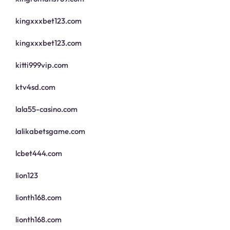
kingxxxbet123.com
kingxxxbet123.com
kitti999vip.com
ktv4sd.com
lala55-casino.com
lalikabetsgame.com
lcbet444.com
lion123
lionth168.com
lionth168.com