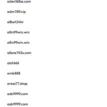
aden168ss.com
adm789.vip
allbet24hr
allin99win.win
allin99win.win
allone745s.com
alot666
amb888
aress77.shop
asb9999.com
asb9999.com