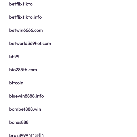
betflixtikto
betflixtikto.info
betwin6666.com
betworld369hot.com
bh99
bio285th.com
bitcoin
bluewin8888.info
bombet888.win
bonus888
brazil999 ทางเข้า