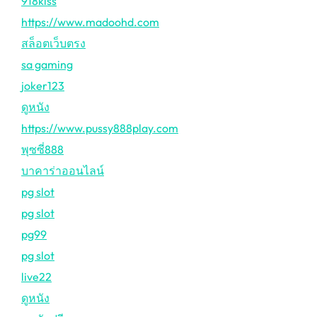
918kiss
https://www.madoohd.com
สล็อตเว็บตรง
sa gaming
joker123
ดูหนัง
https://www.pussy888play.com
พุซซี่888
บาคาร่าออนไลน์
pg slot
pg slot
pg99
pg slot
live22
ดูหนัง