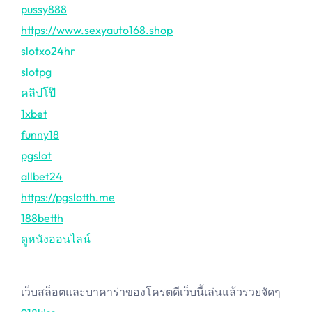
pussy888
https://www.sexyauto168.shop
slotxo24hr
slotpg
คลิปโป๊
1xbet
funny18
pgslot
allbet24
https://pgslotth.me
188betth
ดูหนังออนไลน์
เว็บสล็อตและบาคาร่าของโครตดีเว็บนี้เล่นแล้วรวยจัดๆ