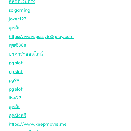
สล็อตเว็บตรง
sa gaming
joker123
ดูหนัง
https://www.pussy888play.com
พุซซี่888
บาคาร่าออนไลน์
pg slot
pg slot
pg99
pg slot
live22
ดูหนัง
ดูหนังฟรี
https://www.keepmovie.me