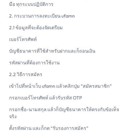
มือ ทุกระบบปฏิบัติการ
2. กระบวนการลงทะเบียน ufamn
2.1 ข้อมูลที่จะต้องจัดเตรียม
เบอร์โทรศัพท์
บัญชีธนาคารที่ใช้สำหรับฝากและก็ถอนเงิน
รหัสผ่านที่ต้องการใช้งาน
2.2 วิธีการสมัคร
เข้าไปที่หน้าเว็บ ufamn แล้วคลิกปุ่ม “สมัครสมาชิก”
กรอกเบอร์โทรศัพท์ แล้วรับรหัส OTP
กรอกชื่อ-นามสกุล แล้วก็บัญชีธนาคารให้ตรงกับข้อเท็จ
จริง
ตั้งรหัสผ่าน และก็กด “รับรองการสมัคร”