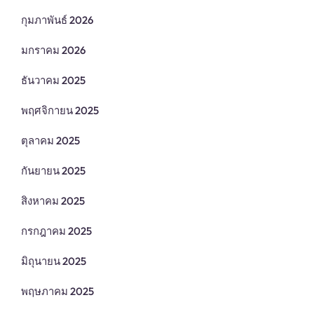
กุมภาพันธ์ 2026
มกราคม 2026
ธันวาคม 2025
พฤศจิกายน 2025
ตุลาคม 2025
กันยายน 2025
สิงหาคม 2025
กรกฎาคม 2025
มิถุนายน 2025
พฤษภาคม 2025