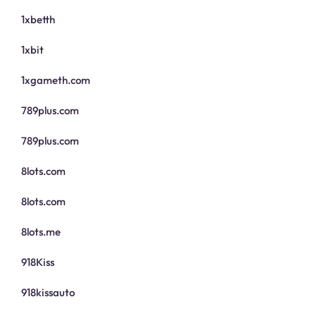
1xbetth
1xbit
1xgameth.com
789plus.com
789plus.com
8lots.com
8lots.com
8lots.me
918Kiss
918kissauto