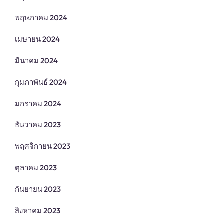
พฤษภาคม 2024
เมษายน 2024
มีนาคม 2024
กุมภาพันธ์ 2024
มกราคม 2024
ธันวาคม 2023
พฤศจิกายน 2023
ตุลาคม 2023
กันยายน 2023
สิงหาคม 2023