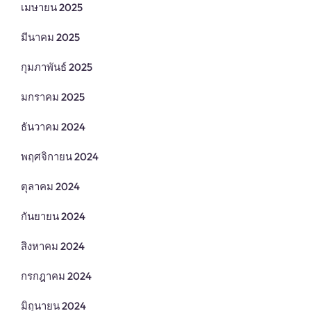
เมษายน 2025
มีนาคม 2025
กุมภาพันธ์ 2025
มกราคม 2025
ธันวาคม 2024
พฤศจิกายน 2024
ตุลาคม 2024
กันยายน 2024
สิงหาคม 2024
กรกฎาคม 2024
มิถุนายน 2024