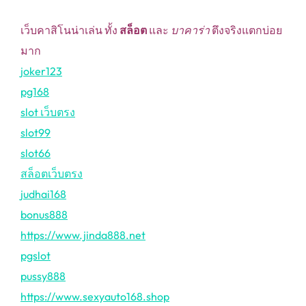
เว็บคาสิโนน่าเล่น ทั้ง
สล็อต
และ
บาคาร่า
ตึงจริงแตกบ่อย
มาก
joker123
pg168
slot เว็บตรง
slot99
slot66
สล็อตเว็บตรง
judhai168
bonus888
https://www.jinda888.net
pgslot
pussy888
https://www.sexyauto168.shop