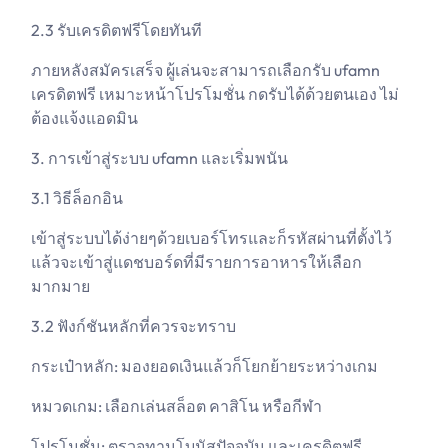
2.3 รับเครดิตฟรีโดยทันที
ภายหลังสมัครเสร็จ ผู้เล่นจะสามารถเลือกรับ ufamn
เครดิตฟรี เหมาะหน้าโปรโมชั่น กดรับได้ด้วยตนเอง ไม่
ต้องแจ้งแอดมิน
3. การเข้าสู่ระบบ ufamn และเริ่มพนัน
3.1 วิธีล็อกอิน
เข้าสู่ระบบได้ง่ายๆด้วยเบอร์โทรและก็รหัสผ่านที่ตั้งไว้
แล้วจะเข้าสู่แดชบอร์ดที่มีรายการอาหารให้เลือก
มากมาย
3.2 ฟังก์ชันหลักที่ควรจะทราบ
กระเป๋าหลัก: มองยอดเงินแล้วก็โยกย้ายระหว่างเกม
หมวดเกม: เลือกเล่นสล็อต คาสิโน หรือกีฬา
โปรโมชั่น: ตรวจทานโบนัสปัจจุบัน และเครดิตฟรี