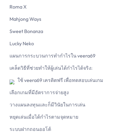
Roma X
Mahjong Ways
Sweet Bonanza
Lucky Neko
แผนการกระบวนการทำกำไรใน veera69
เคล็ดวิธีที่ช่วยทำให้ผู้เล่นได้กำไรได้จริง:
ใช้ veera69 เครดิตฟรี เพื่อทดสอบเล่นเกม
เลือกเกมที่มีอัตราการจ่ายสูง
วางแผนลงทุนและก็มีวินัยในการเล่น
หยุดเล่นเมื่อได้กำไรตามจุดหมาย
ระบบฝากถอนออโต้