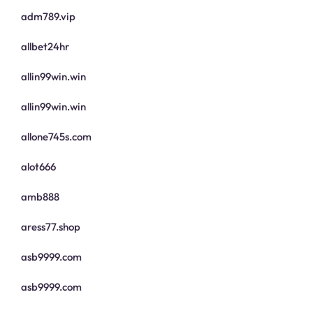
adm789.vip
allbet24hr
allin99win.win
allin99win.win
allone745s.com
alot666
amb888
aress77.shop
asb9999.com
asb9999.com