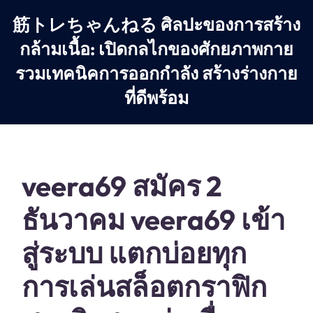
Skip
筋トレちゃんねる ศิลปะของการสร้าง
to
content
กล้ามเนื้อ: เปิดกลไกของศักยภาพกาย
รวมเทคนิคการออกกำลัง สร้างร่างกาย
ที่ดีพร้อม
veera69 สมัคร 2
ธันวาคม veera69 เข้า
สู่ระบบ แตกบ่อยทุก
การเล่นสล็อตกราฟิก