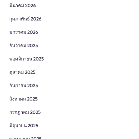
มีนาคม 2026
กุมภาพันธ์ 2026
มกราคม 2026
ธันวาคม 2025
พฤศจิกายน 2025
ตุลาคม 2025
กันยายน 2025
สิงหาคม 2025
กรกฎาคม 2025
มิถุนายน 2025
พฤษภาคม 2025