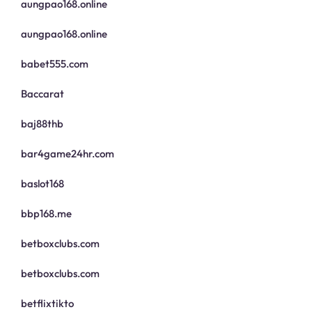
aungpao168.online
aungpao168.online
babet555.com
Baccarat
baj88thb
bar4game24hr.com
baslot168
bbp168.me
betboxclubs.com
betboxclubs.com
betflixtikto