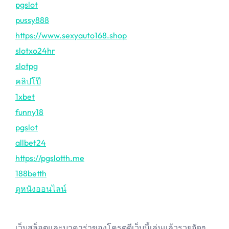
pgslot
pussy888
https://www.sexyauto168.shop
slotxo24hr
slotpg
คลิปโป๊
1xbet
funny18
pgslot
allbet24
https://pgslotth.me
188betth
ดูหนังออนไลน์
เว็บสล็อตและบาคาร่าของโครตดีเว็บนี้เล่นแล้วรวยจัดๆ