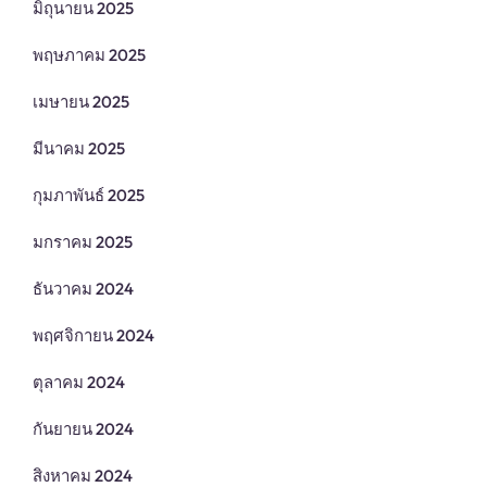
มิถุนายน 2025
พฤษภาคม 2025
เมษายน 2025
มีนาคม 2025
กุมภาพันธ์ 2025
มกราคม 2025
ธันวาคม 2024
พฤศจิกายน 2024
ตุลาคม 2024
กันยายน 2024
สิงหาคม 2024