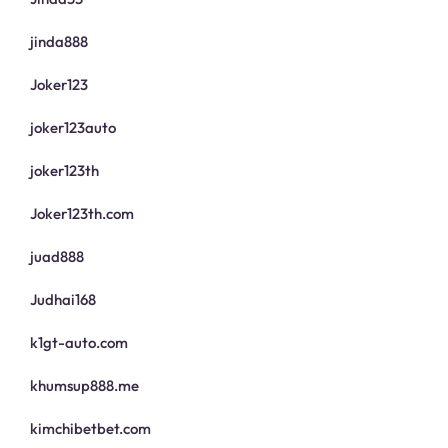
jinda888
Joker123
joker123auto
joker123th
Joker123th.com
juad888
Judhai168
k1gt-auto.com
khumsup888.me
kimchibetbet.com