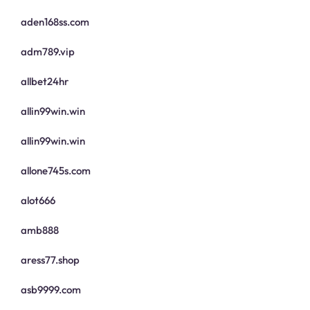
aden168ss.com
adm789.vip
allbet24hr
allin99win.win
allin99win.win
allone745s.com
alot666
amb888
aress77.shop
asb9999.com