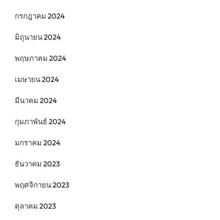
กรกฎาคม 2024
มิถุนายน 2024
พฤษภาคม 2024
เมษายน 2024
มีนาคม 2024
กุมภาพันธ์ 2024
มกราคม 2024
ธันวาคม 2023
พฤศจิกายน 2023
ตุลาคม 2023