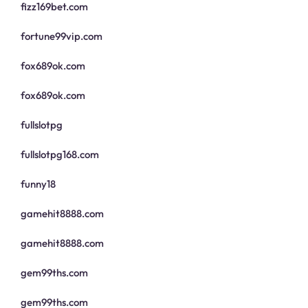
fizz169bet.com
fortune99vip.com
fox689ok.com
fox689ok.com
fullslotpg
fullslotpg168.com
funny18
gamehit8888.com
gamehit8888.com
gem99ths.com
gem99ths.com