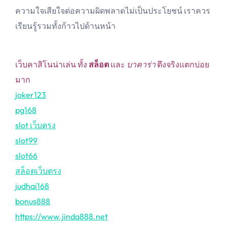
ความใจเสียใจต่อความผิดพลาดไม่เป็นประโยชน์ เราควร
เรียนรู้รวมทั้งก้าวไปด้านหน้า
เว็บคาสิโนน่าเล่น ทั้ง
สล็อต
และ
บาคาร่า
ตึงจริงแตกบ่อย
มาก
joker123
pg168
slot เว็บตรง
slot99
slot66
สล็อตเว็บตรง
judhai168
bonus888
https://www.jinda888.net