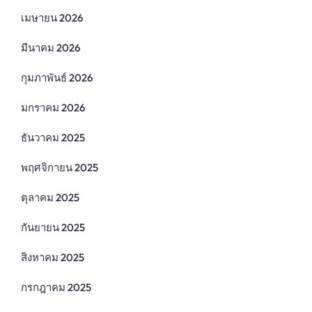
เมษายน 2026
มีนาคม 2026
กุมภาพันธ์ 2026
มกราคม 2026
ธันวาคม 2025
พฤศจิกายน 2025
ตุลาคม 2025
กันยายน 2025
สิงหาคม 2025
กรกฎาคม 2025