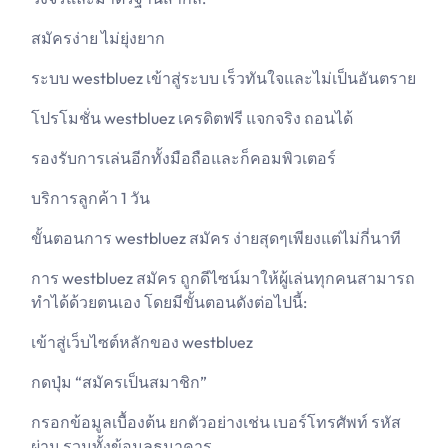
สมัครง่าย ไม่ยุ่งยาก
ระบบ westbluez เข้าสู่ระบบ เร็วทันใจและไม่เป็นอันตราย
โปรโมชั่น westbluez เครดิตฟรี แจกจริง ถอนได้
รองรับการเล่นอีกทั้งมือถือและก็คอมพิวเตอร์
บริการลูกค้า 1 วัน
ขั้นตอนการ westbluez สมัคร ง่ายสุดๆเพียงแต่ไม่กี่นาที
การ westbluez สมัคร ถูกดีไซน์มาให้ผู้เล่นทุกคนสามารถ
ทำได้ด้วยตนเอง โดยมีขั้นตอนดังต่อไปนี้:
เข้าสู่เว็บไซต์หลักของ westbluez
กดปุ่ม “สมัครเป็นสมาชิก”
กรอกข้อมูลเบื้องต้น ยกตัวอย่างเช่น เบอร์โทรศัพท์ รหัส
ผ่าน รวมทั้งข้อมูลธนาคาร