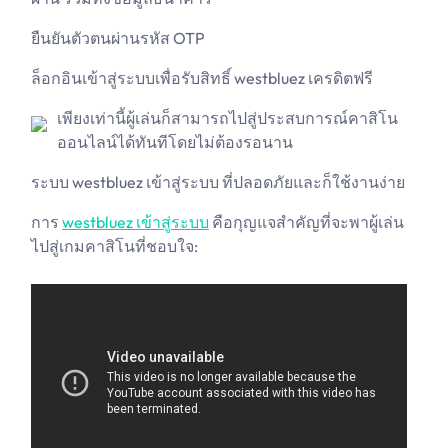
ยืนยันตัวตนผ่านรหัส OTP
ล็อกอินเข้าสู่ระบบเพื่อรับสิทธิ์ westbluez เครดิตฟรี
เพียงเท่านี้ผู้เล่นก็สามารถไปสู่ประสบการณ์คาสิโน
ออนไลน์ได้ทันทีโดยไม่ต้องรอนาน
ระบบ westbluez เข้าสู่ระบบ ที่ปลอดภัยและก็ใช้งานง่าย
การ
westbluez เข้าสู่ระบบ
คือกุญแจสำคัญที่จะพาผู้เล่น
ไปสู่เกมคาสิโนที่ชอบใจ: