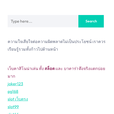
ความใจเสียใจต่อความผิดพลาดไม่เป็นประโยชน์ เราควร
เรียนรู้รวมทั้งก้าวไปด้านหน้า
เว็บคาสิโนน่าเล่น ทั้ง
สล็อต
และ
บาคาร่า
ตึงจริงแตกบ่อย
มาก
joker123
pg168
slot เว็บตรง
slot99