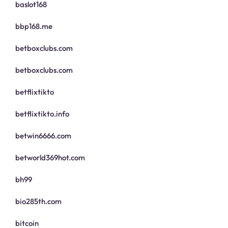
baslot168
bbp168.me
betboxclubs.com
betboxclubs.com
betflixtikto
betflixtikto.info
betwin6666.com
betworld369hot.com
bh99
bio285th.com
bitcoin