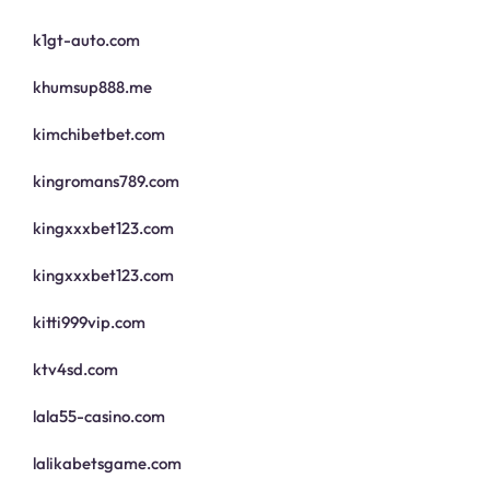
k1gt-auto.com
khumsup888.me
kimchibetbet.com
kingromans789.com
kingxxxbet123.com
kingxxxbet123.com
kitti999vip.com
ktv4sd.com
lala55-casino.com
lalikabetsgame.com