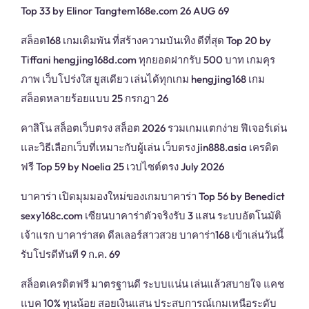
Top 33 by Elinor Tangtem168e.com 26 AUG 69
สล็อต168 เกมเดิมพัน ที่สร้างความบันเทิง ดีที่สุด Top 20 by
Tiffani hengjing168d.com ทุกยอดฝากรับ 500 บาท เกมคุร
ภาพ เว็บโปร่งใส ยูสเดียว เล่นได้ทุกเกม hengjing168 เกม
สล็อตหลายร้อยแบบ 25 กรกฎา 26
คาสิโน สล็อตเว็บตรง สล็อต 2026 รวมเกมแตกง่าย ฟีเจอร์เด่น
และวิธีเลือกเว็บที่เหมาะกับผู้เล่น เว็บตรง jin888.asia เครดิต
ฟรี Top 59 by Noelia 25 เวปไซต์ตรง July 2026
บาคาร่า เปิดมุมมองใหม่ของเกมบาคาร่า Top 56 by Benedict
sexy168c.com เซียนบาคาร่าตัวจริงรับ 3 แสน ระบบอัตโนมัติ
เจ้าแรก บาคาร่าสด ดีลเลอร์สาวสวย บาคาร่า168 เข้าเล่นวันนี้
รับโปรดีทันที 9 ก.ค. 69
สล็อตเครดิตฟรี มาตรฐานดี ระบบแน่น เล่นแล้วสบายใจ แคช
แบค 10% ทุนน้อย สอยเงินแสน ประสบการณ์เกมเหนือระดับ