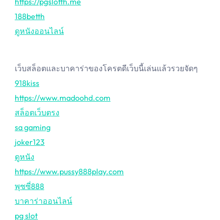
https://pgslotth.me
188betth
ดูหนังออนไลน์
เว็บสล็อตและบาคาร่าของโครตดีเว็บนี้เล่นแล้วรวยจัดๆ
918kiss
https://www.madoohd.com
สล็อตเว็บตรง
sa gaming
joker123
ดูหนัง
https://www.pussy888play.com
พุซซี่888
บาคาร่าออนไลน์
pg slot