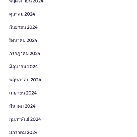
พฤศจิกายน 2024
ตุลาคม 2024
กันยายน 2024
สิงหาคม 2024
กรกฎาคม 2024
มิถุนายน 2024
พฤษภาคม 2024
เมษายน 2024
มีนาคม 2024
กุมภาพันธ์ 2024
มกราคม 2024