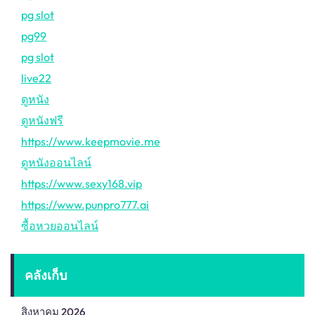
pg slot
pg99
pg slot
live22
ดูหนัง
ดูหนังฟรี
https://www.keepmovie.me
ดูหนังออนไลน์
https://www.sexy168.vip
https://www.punpro777.ai
ซื้อหวยออนไลน์
คลังเก็บ
สิงหาคม 2026