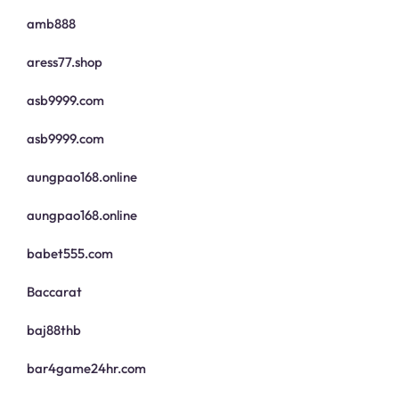
amb888
aress77.shop
asb9999.com
asb9999.com
aungpao168.online
aungpao168.online
babet555.com
Baccarat
baj88thb
bar4game24hr.com