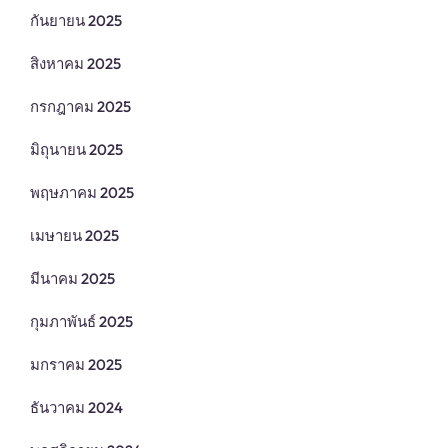
กันยายน 2025
สิงหาคม 2025
กรกฎาคม 2025
มิถุนายน 2025
พฤษภาคม 2025
เมษายน 2025
มีนาคม 2025
กุมภาพันธ์ 2025
มกราคม 2025
ธันวาคม 2024