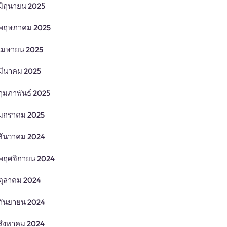
มิถุนายน 2025
พฤษภาคม 2025
เมษายน 2025
มีนาคม 2025
กุมภาพันธ์ 2025
มกราคม 2025
ธันวาคม 2024
พฤศจิกายน 2024
ตุลาคม 2024
กันยายน 2024
สิงหาคม 2024