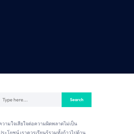
ความใจเสียใจต่อความผิดพลาดไม่เป็น
ประโยชน์ เราควรเรียนรู้รวมทั้งก้าวไปด้าน