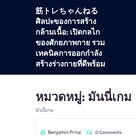
Skip
筋トレちゃんねる
to
content
ศิลปะของการสร้าง
กล้ามเนื้อ: เปิดกลไก
ของศักยภาพกาย รวม
เทคนิคการออกกำลัง
สร้างร่างกายที่ดีพร้อม
หมวดหมู่:
มันนี่เกม
มันนี่เกม
Benjamin Price
0 Comments