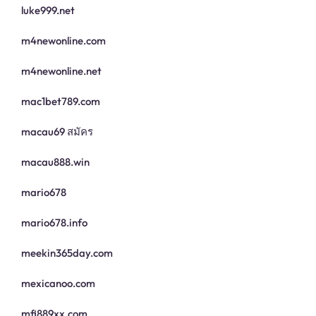
luke999.net
m4newonline.com
m4newonline.net
mac1bet789.com
macau69 สมัคร
macau888.win
mario678
mario678.info
meekin365day.com
mexicanoo.com
mfj889xx.com