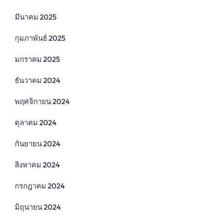
มีนาคม 2025
กุมภาพันธ์ 2025
มกราคม 2025
ธันวาคม 2024
พฤศจิกายน 2024
ตุลาคม 2024
กันยายน 2024
สิงหาคม 2024
กรกฎาคม 2024
มิถุนายน 2024