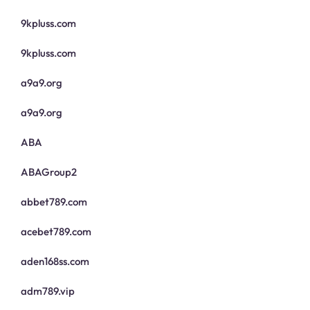
9kpluss.com
9kpluss.com
a9a9.org
a9a9.org
ABA
ABAGroup2
abbet789.com
acebet789.com
aden168ss.com
adm789.vip