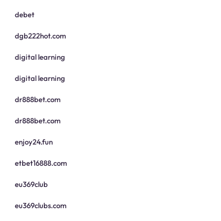
debet
dgb222hot.com
digital learning
digital learning
dr888bet.com
dr888bet.com
enjoy24.fun
etbet16888.com
eu369club
eu369clubs.com