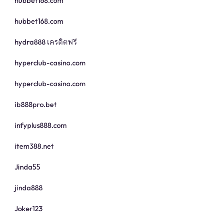
hubbet168.com
hubbet168.com
hydra888 เครดิตฟรี
hyperclub-casino.com
hyperclub-casino.com
ib888pro.bet
infyplus888.com
item388.net
Jinda55
jinda888
Joker123