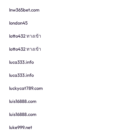
lnw365bet.com
london45
lotto432 ทางเข้า
lotto432 ทางเข้า
luca333.info
luca333.info
luckycat789.com
luis16888.com
luis16888.com
luke999.net