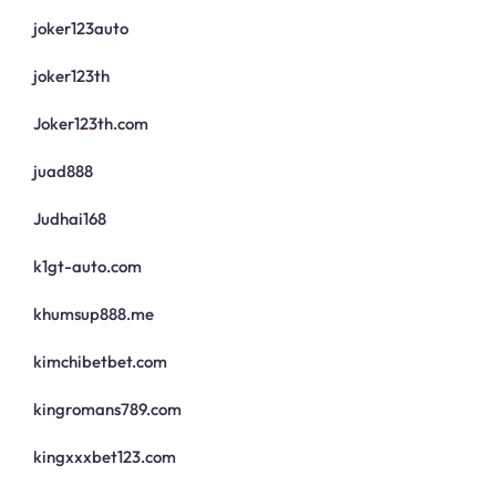
joker123auto
joker123th
Joker123th.com
juad888
Judhai168
k1gt-auto.com
khumsup888.me
kimchibetbet.com
kingromans789.com
kingxxxbet123.com