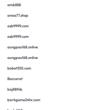
amb888
aress77.shop
asb9999.com
asb9999.com
aungpao168.online
aungpao168.online
babet555.com
Baccarat
baj88thb
bar4game24hr.com