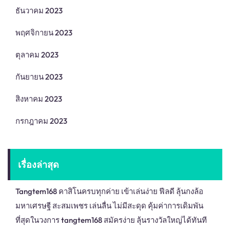
ธันวาคม 2023
พฤศจิกายน 2023
ตุลาคม 2023
กันยายน 2023
สิงหาคม 2023
กรกฎาคม 2023
เรื่องล่าสุด
Tangtem168 คาสิโนครบทุกค่าย เข้าเล่นง่าย ฟีลดี ลุ้นกงล้อ
มหาเศรษฐี สะสมเพชร เล่นลื่น ไม่มีสะดุด คุ้มค่าการเดิมพัน
ที่สุดในวงการ tangtem168 สมัครง่าย ลุ้นรางวัลใหญ่ได้ทันที