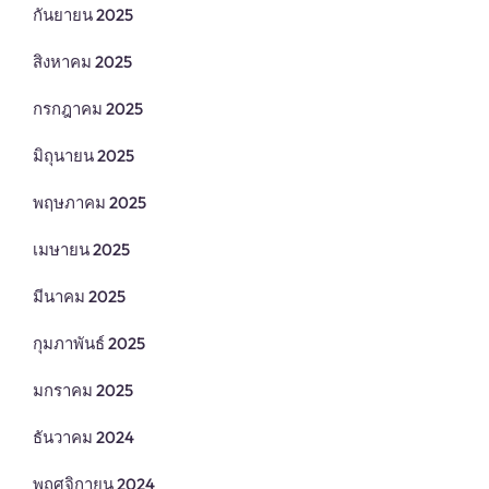
กันยายน 2025
สิงหาคม 2025
กรกฎาคม 2025
มิถุนายน 2025
พฤษภาคม 2025
เมษายน 2025
มีนาคม 2025
กุมภาพันธ์ 2025
มกราคม 2025
ธันวาคม 2024
พฤศจิกายน 2024