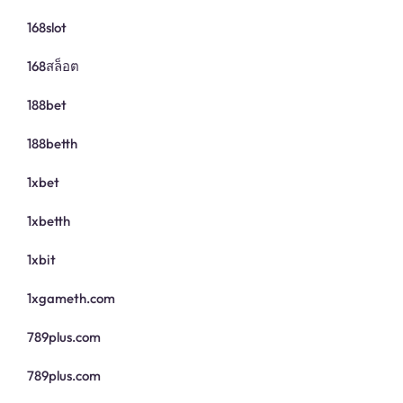
168slot
168สล็อต
188bet
188betth
1xbet
1xbetth
1xbit
1xgameth.com
789plus.com
789plus.com