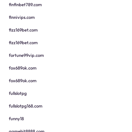
finfinbet789.com
finnivips.com
fizz169bet.com
fizz169bet.com
fortune99vip.com
fox689ok.com
fox689ok.com
fullslotpg
fullslotpg168.com
funny18
gamehit8888.com