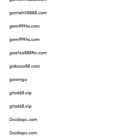
gamehit8888.com
gem99ths.com
gem99ths.com
goatza888fin.com
gobaza88.com
gowingo
gta668.vip
gta668.vip
Guidapc.com
Guidapc.com