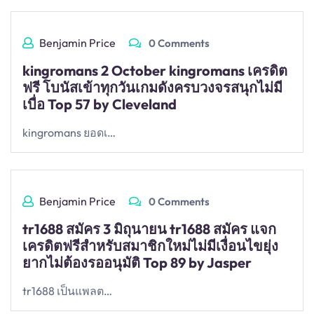
Benjamin Price
0 Comments
kingromans 2 October kingromans เครดิต
ฟรี โบนัสเข้าทุกวันเกมดังครบวงจรสนุกไม่มี
เบื่อ Top 57 by Cleveland
kingromans ยอดเ…
Benjamin Price
0 Comments
tr1688 สมัคร 3 มิถุนายน tr1688 สมัคร แจก
เครดิตฟรีสำหรับสมาชิกใหม่ไม่มีเงื่อนไขยุ่ง
ยากไม่ต้องรออนุมัติ Top 89 by Jasper
tr1688 เป็นแพลต…