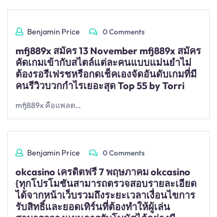
Benjamin Price
0 Comments
mfj889x สมัคร 13 November mfj889x สมัคร
คัดเกมเข้ากับสไตล์แต่ละคนแบบแม่นยำไม่
ต้องรอรีเฟรชหรือกดเช็คเองจัดอันดับเกมที่มี
คนรีวิวบวกกำไรเยอะสุด Top 55 by Torri
mfj889x คือแพลต…
Benjamin Price
0 Comments
okcasino เครดิตฟรี 7 พฤษภาคม okcasino
{ทุกโปรโมชันสามารถตรวจสอบรายละเอียด
ได้จากหน้าเว็บรวมถึงระยะเวลาเงื่อนไขการ
รับสิทธิ์และยอดเทิร์นที่ต้องทำให้ผู้เล่น