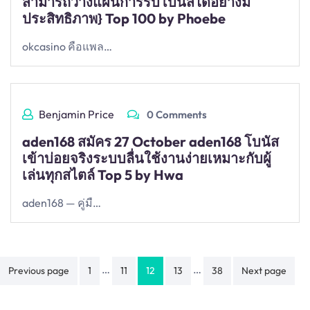
สามารถวางแผนการรับโบนัสได้อย่างมี
ประสิทธิภาพ} Top 100 by Phoebe
okcasino คือแพล…
Benjamin Price
0 Comments
aden168 สมัคร 27 October aden168 โบนัส
เข้าบ่อยจริงระบบลื่นใช้งานง่ายเหมาะกับผู้
เล่นทุกสไตล์ Top 5 by Hwa
aden168 — คู่มื…
Posts
…
…
Previous page
1
11
12
13
38
Next page
pagination