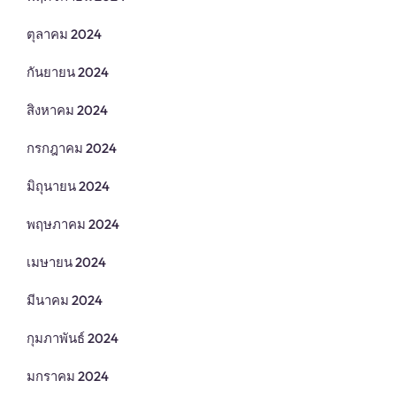
ตุลาคม 2024
กันยายน 2024
สิงหาคม 2024
กรกฎาคม 2024
มิถุนายน 2024
พฤษภาคม 2024
เมษายน 2024
มีนาคม 2024
กุมภาพันธ์ 2024
มกราคม 2024