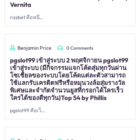
Vernita
rizzbet คือหนึ่…
Benjamin Price
0 Comments
pgslot99 เข้าสู่ระบบ 2 พฤศจิกายน pgslot99
เข้าสู่ระบบ {มีกิจกรรมแจกโค้ดสุ่มทุกวันผ่าน
โซเชียลของระบบโดยโค้ดแต่ละตัวสามารถ
ใช้แลกรับเครดิตฟรีหรือหมุนวงล้อสุ่มรางวัล
พิเศษและจำกัดจำนวนยูสที่กรอกได้ใครเร็ว
ใครได้ของดีทุกวัน}Top 54 by Phillis
pgslot99 คือเว็…