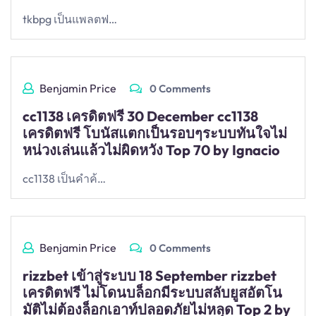
tkbpg เป็นแพลตฟ…
Benjamin Price
0 Comments
cc1138 เครดิตฟรี 30 December cc1138
เครดิตฟรี โบนัสแตกเป็นรอบๆระบบทันใจไม่
หน่วงเล่นแล้วไม่ผิดหวัง Top 70 by Ignacio
cc1138 เป็นคำค้…
Benjamin Price
0 Comments
rizzbet เข้าสู่ระบบ 18 September rizzbet
เครดิตฟรี ไม่โดนบล็อกมีระบบสลับยูสอัตโน
มัติไม่ต้องล็อกเอาท์ปลอดภัยไม่หลุด Top 2 by