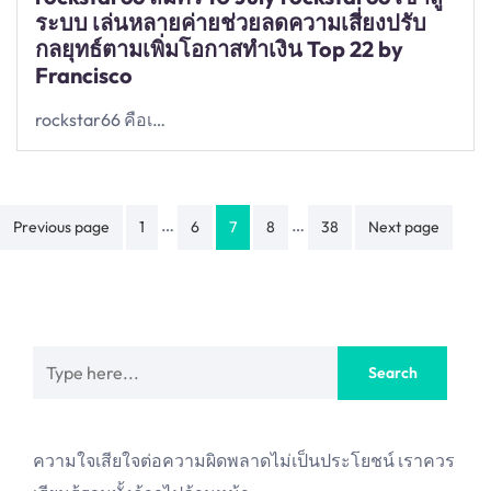
ระบบ เล่นหลายค่ายช่วยลดความเสี่ยงปรับ
กลยุทธ์ตามเพิ่มโอกาสทำเงิน Top 22 by
Francisco
rockstar66 คือเ…
Posts
…
…
Previous page
1
6
7
8
38
Next page
pagination
ความใจเสียใจต่อความผิดพลาดไม่เป็นประโยชน์ เราควร