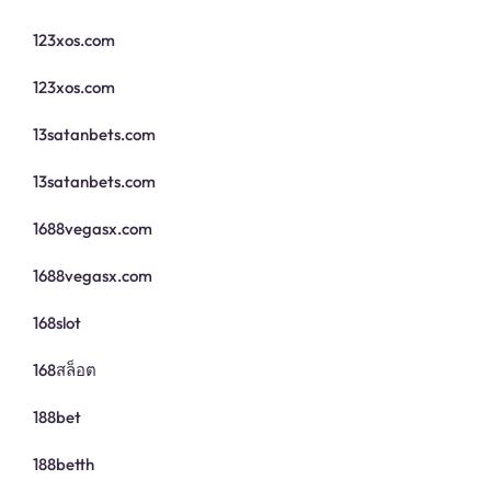
123xos.com
123xos.com
13satanbets.com
13satanbets.com
1688vegasx.com
1688vegasx.com
168slot
168สล็อต
188bet
188betth