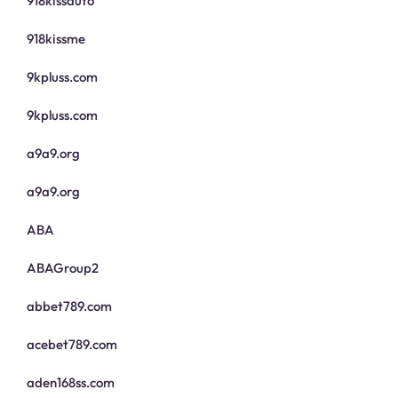
918kissauto
918kissme
9kpluss.com
9kpluss.com
a9a9.org
a9a9.org
ABA
ABAGroup2
abbet789.com
acebet789.com
aden168ss.com