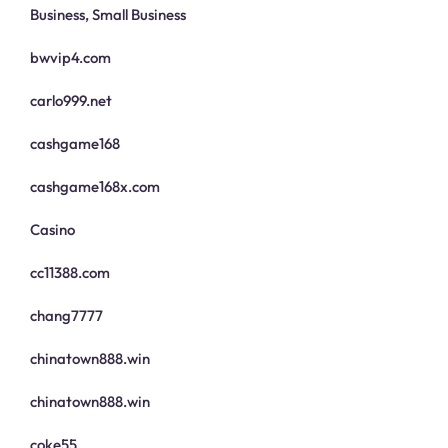
Business, Small Business
bwvip4.com
carlo999.net
cashgame168
cashgame168x.com
Casino
cc11388.com
chang7777
chinatown888.win
chinatown888.win
coke55