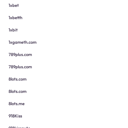
1xbet
1xbetth
1xbit
1xgameth.com
789plus.com
789plus.com
8lots.com
8lots.com
8lots.me
918Kiss