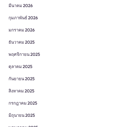
มีนาคม 2026
กุมภาพันธ์ 2026
มกราคม 2026
ธันวาคม 2025
พฤศจิกายน 2025
ตุลาคม 2025
กันยายน 2025
สิงหาคม 2025
กรกฎาคม 2025
มิถุนายน 2025