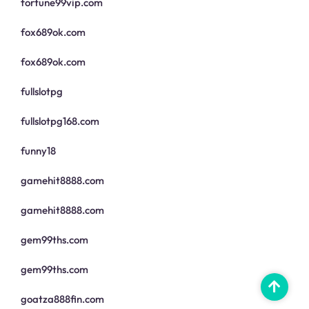
fortune99vip.com
fox689ok.com
fox689ok.com
fullslotpg
fullslotpg168.com
funny18
gamehit8888.com
gamehit8888.com
gem99ths.com
gem99ths.com
goatza888fin.com