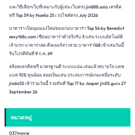
และวิธีเลือกเว็บที่เหมาะกับผู้เล่น เว็บตรง jin888.asia เครดิต
ฟรี Top 59 by Noelia 25 เวปไซต์ตรง July 2026
บาคาร่า เปิดมุมมองใหม่ของเกมบาคาร่า Top 56 by Benedict
sexy168c.com เซียนบาคาร่าตัวจริงรับ 3 แสน ระบบอัตโนมัติ
เจ้าแรก บาคาร่าสด ดีลเลอร์สาวสวย บาคาร่า168 เข้าเล่นวันนี้
รับโปรดีทันที 9 ก.ค. 69
สล็อตเครดิตฟรี มาตรฐานดี ระบบแน่น เล่นแล้วสบายใจ แคช
แบค 10% ทุนน้อย สอยเงินแสน ประสบการณ์เกมเหนือระดับ
jinda55 เข้าร่วมวันนี้ รวยทันที Top 17 by Jasper jin55.guru 27
September 26
หมวดหมู่
037movie