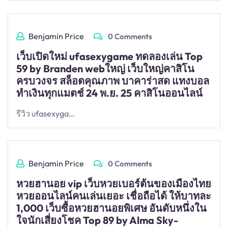
Benjamin Price
0 Comments
เว็บเปิดใหม่ ufasexygame ทดลองเล่น Top
59 by Branden webใหญ่ เว็บใหญ่คาสิโน
ครบวงจร สล็อตคุณภาพ บาคาร่าสด แทงบอล
ทำเงินทุกแมตช์ 24 พ.ย. 25 คาสิโนออนไลน์
รีวิว ufasexyga…
Benjamin Price
0 Comments
หวยฮานอย vip เว็บหวยเบอร์ต้นของเมืองไทย
หวยออนไลน์คนเล่นเยอะ เชื่อถือได้ ให้บาทละ
1,000 เว็บซื้อหวยฮานอยพิเศษ อันดับหนึ่งใน
ใจนักเสี่ยงโชค Top 89 by Alma Sky-