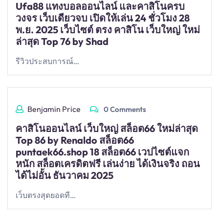
Ufa88 แทงบอลออนไลน์ และคาสิโนครบ
วงจร เว็บเดียวจบ เปิดให้เล่น 24 ชั่วโมง 28
พ.ย. 2025 เว็บไซต์ ตรง คาสิโน เว็บใหญ่ ใหม่
ล่าสุด Top 76 by Shad
รีวิวประสบการณ์…
Benjamin Price
0 Comments
คาสิโนออนไลน์ เว็บใหญ่ สล็อต66 ใหม่ล่าสุด
Top 86 by Renaldo สล็อต66
puntaek66.shop 18 สล็อต66 เวปไซต์แจก
หนัก สล็อตเครดิตฟรี เล่นง่าย ได้เงินจริง ถอน
ได้ไม่อั้น ธันวาคม 2025
เว็บตรงสุดยอดที…