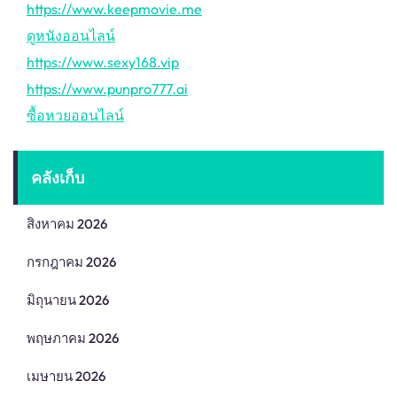
https://www.keepmovie.me
ดูหนังออนไลน์
https://www.sexy168.vip
https://www.punpro777.ai
ซื้อหวยออนไลน์
คลังเก็บ
สิงหาคม 2026
กรกฎาคม 2026
มิถุนายน 2026
พฤษภาคม 2026
เมษายน 2026