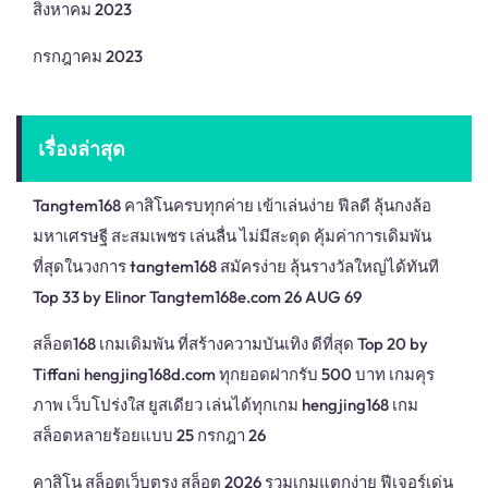
สิงหาคม 2023
กรกฎาคม 2023
เรื่องล่าสุด
Tangtem168 คาสิโนครบทุกค่าย เข้าเล่นง่าย ฟีลดี ลุ้นกงล้อ
มหาเศรษฐี สะสมเพชร เล่นลื่น ไม่มีสะดุด คุ้มค่าการเดิมพัน
ที่สุดในวงการ tangtem168 สมัครง่าย ลุ้นรางวัลใหญ่ได้ทันที
Top 33 by Elinor Tangtem168e.com 26 AUG 69
สล็อต168 เกมเดิมพัน ที่สร้างความบันเทิง ดีที่สุด Top 20 by
Tiffani hengjing168d.com ทุกยอดฝากรับ 500 บาท เกมคุร
ภาพ เว็บโปร่งใส ยูสเดียว เล่นได้ทุกเกม hengjing168 เกม
สล็อตหลายร้อยแบบ 25 กรกฎา 26
คาสิโน สล็อตเว็บตรง สล็อต 2026 รวมเกมแตกง่าย ฟีเจอร์เด่น