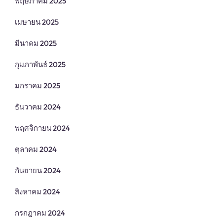
พฤษภาคม 2025
เมษายน 2025
มีนาคม 2025
กุมภาพันธ์ 2025
มกราคม 2025
ธันวาคม 2024
พฤศจิกายน 2024
ตุลาคม 2024
กันยายน 2024
สิงหาคม 2024
กรกฎาคม 2024